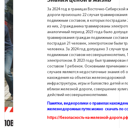
Знания ценой в жизнь
За 2024 год в границах Восточно-Сибирской
дороги произошло 22 случая травмирования
подвижным составом, в которых пострадали 
из них, 2 гражданина травмированы электрот
аналогичный период 2023 года было допуще
травмирования граждан подвижным составом
пострадал 21 человек, электротоком были т
человека. За 2024 год допущено 3 случая тр
подвижным составом несовершеннолетних, 
электротоком. В 2023 году был травмирован
составом 1 ребенок. Основными причинами 
случаев являются недостаточные знания об 
нахождения на объектах железнодорожной
инфраструктуры, игры и баловство детей и 
вблизи железной дороги, совершение хулиг
действий несовершеннолетними.
Памятки, видеоролики о правилах нахождени
железнодорожных путях можно скачать
по с
https://безопасность-на-железной-дороге.рф