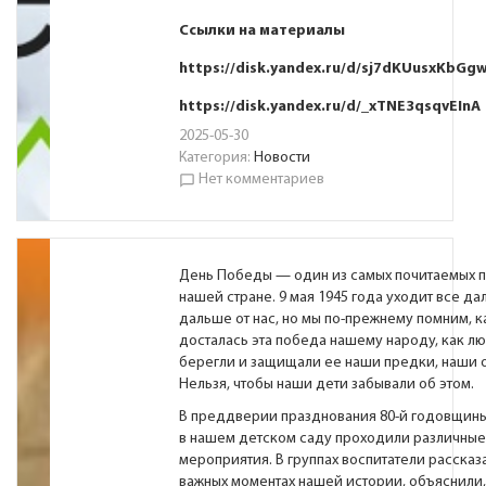
Ссылки на материалы
https://disk.yandex.ru/d/sj7dKUusxKbGg
https://disk.yandex.ru/d/_xTNE3qsqvEInA
2025-05-30
Категория:
Новости
Нет комментариев
chat_bubble_outline
День Победы — один из самых почитаемых п
нашей стране. 9 мая 1945 года уходит все да
дальше от нас, но мы по-прежнему помним, 
досталась эта победа нашему народу, как лю
берегли и защищали ее наши предки, наши 
Нельзя, чтобы наши дети забывали об этом.
В преддверии празднования 80-й годовщин
в нашем детском саду проходили различные
мероприятия. В группах воспитатели рассказ
важных моментах нашей истории, объяснили, 