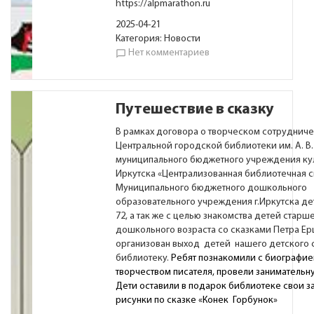
https://alpmarathon.ru
2025-04-21
Категория:
Новости
Нет комментариев
chat_bubble_outline
Путешествие в сказку
В рамках договора о творческом сотрудниче
Центральной городской библиотеки им. А. В
муниципального бюджетного учреждения кул
Иркутска «Централизованная библиотечная с
Муниципального бюджетного дошкольного
образовательного учреждения г.Иркутска д
72, а так же с целью знакомства детей старш
дошкольного возраста со сказками Петра Ер
организован выход детей нашего детского 
библиотеку.
Ребят познакомили с биографие
творчеством писателя, провели занимательн
Дети оставили в подарок библиотеке свои 
рисунки по сказке «Конек Горбунок»