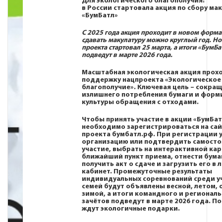
Для экологического благополучия:
в России стартовала акция по сбору ма
«БумБатл»
С 2025 года акция проходит в новом формат
сдавать макулатуру можно круглый год. Н
проекта стартовал 25 марта, а итоги «БумБа
подведут в марте 2026 года.
Масштабная экологическая акция прох
поддержку
нацпроекта «Экологическое
благополучие»
. Ключевая цель – сокра
излишнего потребления бумаги и форм
культуры обращения с отходами.
Чтобы принять участие в акции «БумБат
необходимо зарегистрироваться на сай
проекта
бумбатл
.
рф
. При регистрации 
организацию или подтвердить самосто
участие, выбрать на интерактивной кар
ближайший пункт приема, отнести бумаг
получить акт о сдаче и загрузить его в
кабинет. Промежуточные результаты
индивидуальных соревнований среди у
семей будут объявлены весной, летом, 
зимой, а итоги командного и регионал
зачётов подведут в марте 2026 года. П
ждут экологичные подарки.