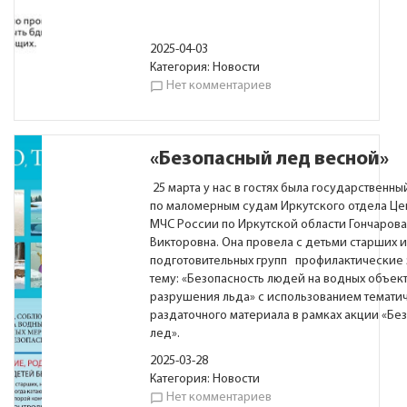
2025-04-03
Категория:
Новости
Нет комментариев
chat_bubble_outline
«Безопасный лед весной»
25 марта у нас в гостях была государственны
по маломерным судам Иркутского отдела Це
МЧС России по Иркутской области Гончаров
Викторовна. Она провела с детьми старших и
подготовительных групп профилактические 
тему: «Безопасность людей на водных объек
разрушения льда» с использованием темати
раздаточного материала в рамках акции «Бе
лед».
2025-03-28
Категория:
Новости
Нет комментариев
chat_bubble_outline