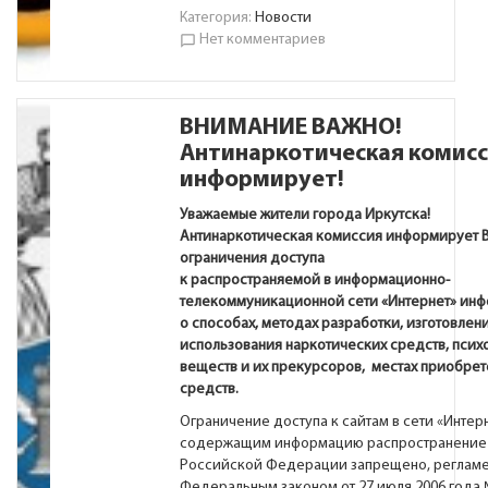
Категория:
Новости
Нет комментариев
chat_bubble_outline
ВНИМАНИЕ ВАЖНО!
Антинаркотическая комис
информирует!
Уважаемые жители города Иркутска!
Антинаркотическая комиссия информирует В
ограничения доступа
к распространяемой в информационно-
телекоммуникационной сети «Интернет» ин
о способах, методах разработки, изготовлени
использования наркотических средств, псих
веществ и их прекурсоров, местах приобрет
средств.
Ограничение доступа к сайтам в сети «Интерн
содержащим информацию распространение 
Российской Федерации запрещено, регламе
Федеральным законом от 27 июля 2006 года 