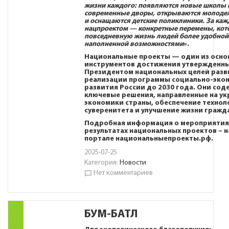
жизни каждого: появляются новые школы 
современные дворы, открываются молоде
и оснащаются детские поликлиники. За ка
нацпроектом — конкретные перемены, кот
повседневную жизнь людей более удобной
наполненной возможностями
».
Национальные проекты — один из осно
инструментов достижения утвержденн
Президентом национальных целей разв
реализации программы социально-эко
развития России до 2030 года. Они сод
ключевые решения, направленные на ук
экономики страны, обеспечение технол
суверенитета и улучшение жизни гражд
Подробная информация о мероприятия
результатах национальных проектов – н
портале
национальныепроекты.рф
.
2025-07-25
Категория:
Новости
Нет комментариев
chat_bubble_outline
БУМ-БАТЛ