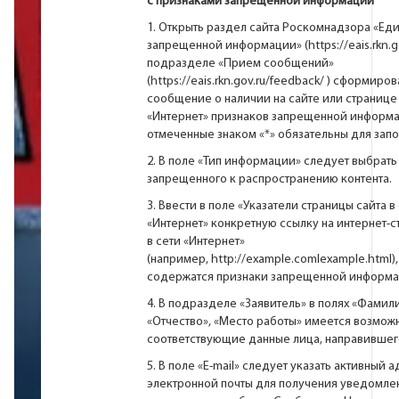
с признаками запрещенной информации
1. Открыть раздел сайта Роскомнадзора «Ед
запрещенной информации» (
https://eais.rkn.g
подразделе «Прием сообщений»
(
https://eais.rkn.gov.ru/feedback/
) сформиров
cообщение о наличии на сайте или странице 
«Интернет» признаков запрещенной информа
отмеченные знаком «*» обязательны для запо
2. В поле «Тип информации» следует выбрать
запрещенного к распространению контента.
3. Ввести в поле «Указатели страницы сайта в
«Интернет» конкретную ссылку на интернет-с
в сети «Интернет»
(например,
http://example.comlexample.html
)
содержатся признаки запрещенной информа
4. В подразделе «Заявитель» в полях «Фамили
«Отчество», «Место работы» имеется возможн
соответствующие данные лица, направивше
5. В поле «Е-mail» следует указать активный 
электронной почты для получения уведомле