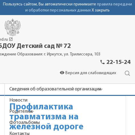
Пользуясь сайтом, Вы автоматически принимаете
правила передачи
и обработки персональных данных
X закрыть
launch
ed.ru
ДОУ Детский сад № 72
еждение Образования: г. Иркутск, ул. Трилиссера, 103
phone
22-15-24
visibility
Версия для слабовидящих
Сведения об образовательной организации
Новости
Профилактика
Родителям
травматизма на
Фотоальбомы
железной дороге
Контакты