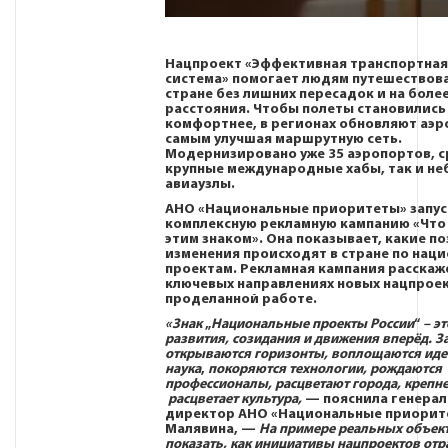
Нацпроект
«Эффективная транспортная
система»
помогает людям путешествова
стране без лишних пересадок и на боле
расстояния. Чтобы полеты становились
комфортнее, в регионах обновляют аэр
самым улучшая маршрутную сеть.
Модернизировано уже 35 аэропортов, с
крупные международные хабы, так и н
авиаузлы.
АНО «Национальные приоритеты» запус
комплексную рекламную кампанию
«Что
этим знаком»
. Она показывает, какие п
изменения происходят в стране по нац
проектам. Рекламная кампания расскаж
ключевых направлениях новых нацпроек
проделанной работе.
«Знак
„
Национальные проекты России
“
– эт
развития, созидания и движения вперёд. З
открываются горизонты, воплощаются иде
наука
,
покоряются технологии, рождаются
профессионалы, расцветают города, крепне
расцветает культура,
— пояснила генера
директор АНО «Национальные приори
Малявина
, —
На примере реальных объек
показать, как инициативы нацпроектов отр