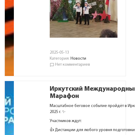
2025-05-13
Категория:
Новости
Нет комментариев
chat_bubble_outline
Иркутский Международны
Марафон
Масштабное беговое событие пройдёт в Ирк
2025 г. ✨
Участников ждут:
👍 Дистанции для любого уровня подготовки