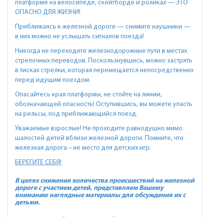
платформе на велосипеде, скейтборде и роликах — ЭТО
ОПАСНО ДЛЯ ЖИЗНИ!
Приближаясь к железной дороге — снимите наушники —
в них можно не услышать сигналов поезда!
Никогда не переходите железнодорожные пути в местах
стрелочных переводов. Поскользнувшись, можно застрять
в тисках стрелки, которая перемещается непосредственно
перед идущим поездом.
Опасайтесь края платформы, не стойте на линии,
обозначающей опасность! Оступившись, вы можете упасть
на рельсы, под приближающийся поезд.
Уважаемые взрослые! Не проходите равнодушно мимо
шалостей детей вблизи железной дороги. Помните, что
железная дорога – не место для детских игр.
БЕРЕГИТЕ СЕБЯ!
В целях снижения количества происшествий на железной
дороге с участием детей, представляем Вашему
вниманию наглядные материалы для обсуждения их с
детьми.