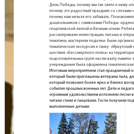
День Победы, почему мы так свято к нему от
почему это радостный праздник со слезами на
почему нам нельзя его забывать. Познакомил
дошкольников с символами Победы: ордено
георгиевской лентой и Вечным огнем. Ребят
рассматривали иллюстрации, письма и откры
тематики, мастерили поделки. Были организ
тематическая экскурсия к танку «Иркутский
шествие «Бессмертного полка» на территори
подготовительных групп несли вахту памяти- 
учереждения была оформлена тематическая 
Итоговым мероприятием стал праздничный ко
который были приглашены ветераны тыла, де
который позволил более ярко и близко восп
события прошлых военных лет. Дети и педаго
огромным удовольствием исполняли песни во
читали стихи и танцевали. Гости получили по
выполненные детьми.