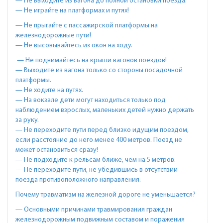
— Не выходите из вагона до полной остановки поезда.
— Не играйте на платформах и путях!
— Не прыгайте с пассажирской платформы на
железнодорожные пути!
— Не высовывайтесь из окон на ходу.
— Не поднимайтесь на крыши вагонов поездов!
— Выходите из вагона только со стороны посадочной
платформы.
— Не ходите на путях.
— На вокзале дети могут находиться только под
наблюдением взрослых, маленьких детей нужно держать
за руку.
— Не переходите пути перед близко идущим поездом,
если расстояние до него менее 400 метров. Поезд не
может остановиться сразу!
— Не подходите к рельсам ближе, чем на 5 метров.
— Не переходите пути, не убедившись в отсутствии
поезда противоположного направления.
Почему травматизм на железной дороге не уменьшается?
— Основными причинами травмирования граждан
железнодорожным подвижным составом и поражения