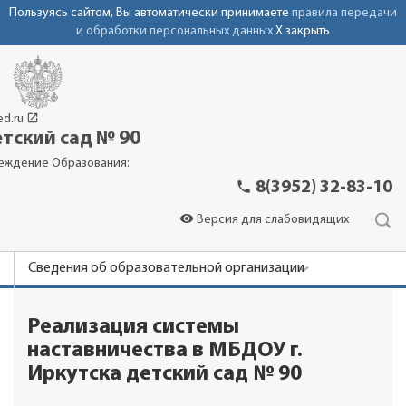
Пользуясь сайтом, Вы автоматически принимаете
правила передачи
и обработки персональных данных
X закрыть
launch
ed.ru
тский сад № 90
еждение Образования:
phone
8(3952) 32-83-10
visibility
Версия для слабовидящих
Сведения об образовательной организации
Новости
Реализация системы
Родителям
наставничества в МБДОУ г.
Фотоальбомы
Иркутска детский сад № 90
Контакты