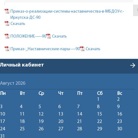
Приказ-о-реализации-системы-наставничества-в-МБДОУ-г.-
Иркутска-ДС-90
Скачать
ПОЛОЖЕНИЕ-—-90
Скачать
Приказ-_Наставнические-пары-—90
Скачать
arrow_forward
Личный кабинет
Август 2026
Пн
Вт
Ср
Чт
Пт
Сб
Вс
1
2
3
4
5
6
7
8
9
10
11
12
13
14
15
16
17
18
19
20
21
22
23
24
25
26
27
28
29
30
31