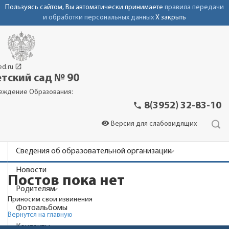
Пользуясь сайтом, Вы автоматически принимаете
правила передачи
и обработки персональных данных
X закрыть
launch
ed.ru
тский сад № 90
еждение Образования:
phone
8(3952) 32-83-10
visibility
Версия для слабовидящих
Сведения об образовательной организации
Новости
Постов пока нет
Родителям
Приносим свои извинения
Фотоальбомы
Вернутся на главную
Контакты