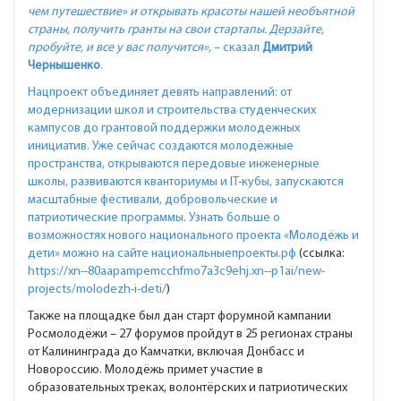
чем путешествие» и открывать красоты нашей необъятной
страны, получить гранты на свои стартапы. Дерзайте,
пробуйте, и все у вас получится»
, – сказал
Дмитрий
Чернышенко
.
Нацпроект объединяет девять направлений: от
модернизации школ и строительства студенческих
кампусов до грантовой поддержки молодежных
инициатив. Уже сейчас создаются молодёжные
пространства, открываются передовые инженерные
школы, развиваются кванториумы и IT-кубы, запускаются
масштабные фестивали, добровольческие и
патриотические программы. Узнать больше о
возможностях нового национального проекта «Молодёжь и
дети» можно на сайте
национальныепроекты.рф
(ссылка:
https://xn--80aapampemcchfmo7a3c9ehj.xn--p1ai/new-
projects/molodezh-i-deti/
)
Также на площадке был дан старт форумной кампании
Росмолодёжи – 27 форумов пройдут в 25 регионах страны
от Калининграда до Камчатки, включая Донбасс и
Новороссию. Молодёжь примет участие в
образовательных треках, волонтёрских и патриотических