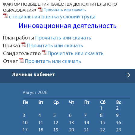
ФАКТОР ПОВЫШЕНИЯ КАЧЕСТВА ДОПОЛНИТЕЛЬНОГО
ОБРАЗОВАНИЯ
»
Прочитать или скачать
специальная оценка условий труда
Инновационная деятельность
План работы
Прочитать или скачать
Приказ
Прочитать или скачать
Свидетельство
Прочитать или скачать
Отчет
Прочитать или скачать
arrow_forward
Личный кабинет
Август 2026
Пн
Вт
Ср
Чт
Пт
Сб
Вс
1
2
3
4
5
6
7
8
9
10
11
12
13
14
15
16
17
18
19
20
21
22
23