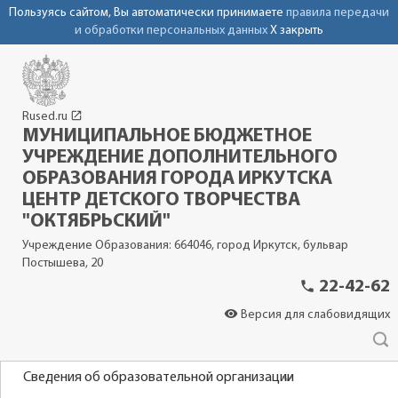
Пользуясь сайтом, Вы автоматически принимаете
правила передачи
и обработки персональных данных
X закрыть
launch
Rused.ru
МУНИЦИПАЛЬНОЕ БЮДЖЕТНОЕ
УЧРЕЖДЕНИЕ ДОПОЛНИТЕЛЬНОГО
ОБРАЗОВАНИЯ ГОРОДА ИРКУТСКА
ЦЕНТР ДЕТСКОГО ТВОРЧЕСТВА
"ОКТЯБРЬСКИЙ"
Учреждение Образования: 664046, город Иркутск, бульвар
Постышева, 20
phone
22-42-62
visibility
Версия для слабовидящих
Сведения об образовательной организации