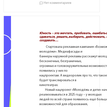
Нет комментариев
chat_bubble_outline
Юность – это мечтать, пробовать, ошибатьс
сдаваться, решать,
выбирать, действовать, 
создавать…
Стартовала рекламная кампания «Возмож
молодёжи». Медиафасады и
баннеры наружной рекламы расскажут моло
бесконечных, безграничных,
огромных и головокружительных возможност
появились у них по
нацпроектам. А видеоролик про то, что такое
будет транслироваться в
кинотеатрах.
Новый нацпроект «Молодёжь и дети» нач
реализовываться в 2025 году – у молодых
людей по всей стране появилось ещё больш
возможностей для образования,