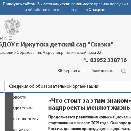
Пользуясь сайтом, Вы автоматически принимаете
правила передачи
и обработки персональных данных
X закрыть
launch
ed.ru
ДОУ г. Иркутска детский сад "Сказка"
еждение Образования: Адрес: мкр. Топкинский, дом 22
phone
83952 338716
visibility
Версия для слабовидящих
Сведения об образовательной организации
Новости
«Что стоит за этим знаком»
нацпроекты меняют жизнь
Родителям
Продолжается реализация новых национальн
Фотоальбомы
стартовавших в январе 2025 года. Они опред
России, дополняя предыдущие нацпроекты,
Контакты