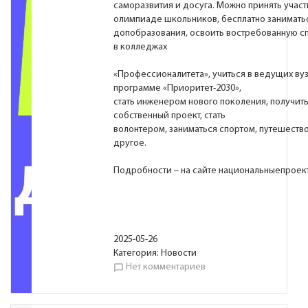
саморазвития и досуга. Можно принять участ
олимпиаде школьников, бесплатно заниматьс
допобразования, освоить востребованную с
в колледжах
«Профессионалитета», учиться в ведущих вуз
программе «Приоритет-2030»,
стать инженером нового поколения, получить 
собственный проект, стать
волонтером, заниматься спортом, путешество
другое.
Подробности – на сайте национальныепроек
2025-05-26
Категория:
Новости
Нет комментариев
chat_bubble_outline