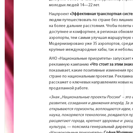
молодых людей 14—22 лет.
Нацпроект
«Эффективная транспортная сист
людям путешествовать по стране без лишних
на более дальние расстояния. Чтобы полеты
доступнее и комфортнее, в регионах обновл
аэропорты, тем самым улучшая маршрутную с
Модернизировано уже 35 аэропортов, среди
крупные международные хабы, так и неболь
АНО «Национальные приоритеты» запускает
рекламную кампанию
«Что стоит за этим знак
показывает, какие позитивные изменения пр
стране по национальным проектам. Рекламна
расскажет о ключевых направлениях новых н
проделанной работе.
«Знак
„
Национальные проекты России
“
– это
развития, созидания и движения вперёд. За 
открываются горизонты, воплощаются идеи, 
наука
,
покоряются технологии, рождаются п
расцветают города, крепнет здоровье и расц
культура,
— пояснила генеральный директо
«Национальные приоритеты»
София Малявин