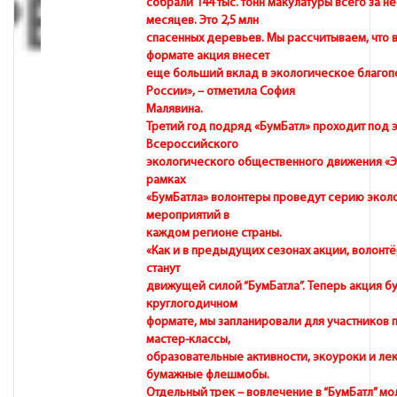
собрали 144 тыс. тонн макулатуры всего за н
месяцев. Это 2,5 млн
спасенных деревьев. Мы рассчитываем, что 
формате акция внесет
еще больший вклад в экологическое благоп
России», – отметила София
Малявина.
Третий год подряд «БумБатл» проходит под 
Всероссийского
экологического общественного движения «Э
рамках
«БумБатла» волонтеры проведут серию экол
мероприятий в
каждом регионе страны.
«Как и в предыдущих сезонах акции, волонт
станут
движущей силой “БумБатла”. Теперь акция бу
круглогодичном
формате, мы запланировали для участников 
мастер-классы,
образовательные активности, экоуроки и ле
бумажные флешмобы.
Отдельный трек – вовлечение в “БумБатл” мо