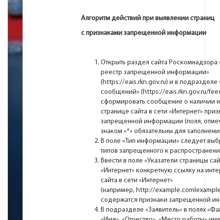
Алгоритм действий при выявлении страниц
с признаками запрещенной информации
Открыть раздел сайта Роскомнадзора
реестр запрещенной информации»
(
https://eais.rkn.gov.ru
) и в подразделе
сообщений» (
https://eais.rkn.gov.ru/fe
сформировать cообщение о наличии н
странице сайта в сети «Интернет» приз
запрещенной информации (поля, отме
знаком «*» обязательны для заполнения
В поле «Тип информации» следует выб
типов запрещенного к распространени
Ввести в поле «Указатели страницы сай
«Интернет» конкретную ссылку на инте
сайта в сети «Интернет»
(например,
http://example.comlexample
содержатся признаки запрещенной и
В подразделе «Заявитель» в полях «Фа
«Имя», «Отчество», «Место работы» им