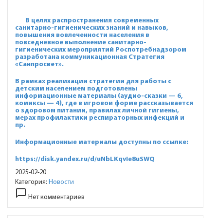
В целях распространения современных
санитарно-гигиенических знаний и навыков,
повышения вовлеченности населения в
повседневное выполнение санитарно-
гигиенических мероприятий Роспотребнадзором
разработана коммуникационная Стратегия
«Санпросвет».
В рамках реализации стратегии для работы с
детским населением подготовлены
информационные материалы (аудио-сказки — 6,
комиксы — 4), где в игровой форме рассказывается
о здоровом питании, правилах личной гигиены,
мерах профилактики респираторных инфекций и
пр.
Информационные материалы доступны по ссылке:
https://disk.yandex.ru/d/uNbLKqvIe8uSWQ
2025-02-20
Категория:
Новости
chat_bubble_outline
Нет комментариев