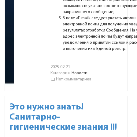
возможность указать соответствующие
направившего сообщение;
В поле «Е-mail» следует указать актив
электронной почты для получения ув
результатах отработки Сообщения. На
адрес электронной почты будут напра
уведомления о принятии ссылок к ра
о включении их в Единый реестр.
2025-02-21
Категория:
Новости
Нет комментариев
chat_bubble_outline
Это нужно знать!
Санитарно-
гигиенические знания !!!