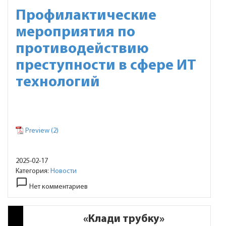
Профилактические
мероприятия по
противодействию
преступности в сфере ИТ
технологий
Preview (2)
2025-02-17
Категория:
Новости
chat_bubble_outline
Нет комментариев
«Клади трубку»