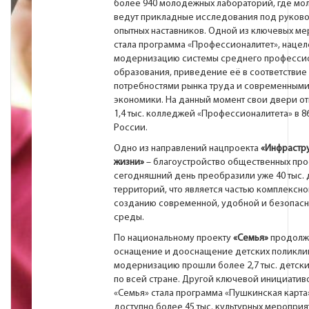
более 940 молодёжных лабораторий, где мо
ведут прикладные исследования под руков
опытных наставников. Одной из ключевых ме
стала программа «Профессионалитет», нацел
модернизацию системы среднего професси
образования, приведение её в соответствие 
потребностями рынка труда и современным
экономики. На данный момент свои двери о
1,4 тыс. колледжей «Профессионалитета» в 8
России.
Одно из направлений нацпроекта
«Инфрастру
жизни»
– благоустройство общественных прос
сегодняшний день преобразили уже 40 тыс.
территорий, что является частью комплексно
созданию современной, удобной и безопас
среды.
По национальному проекту
«Семья»
продолж
оснащение и дооснащение детских поликлин
модернизацию прошли более 2,7 тыс. детск
по всей стране. Другой ключевой инициатив
«Семья» стала программа «Пушкинская карта»
доступно более 45 тыс. культурных мероприя