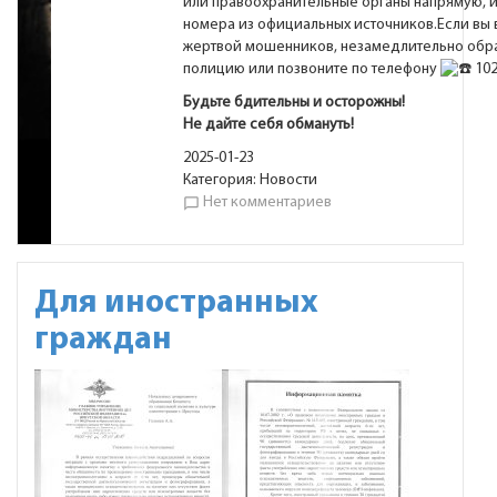
или правоохранительные органы напрямую, 
номера из официальных источников.Если вы в
жертвой мошенников, незамедлительно обра
полицию или позвоните по телефону
10
Будьте бдительны и осторожны!
Не дайте себя обмануть!
2025-01-23
Категория:
Новости
Нет комментариев
chat_bubble_outline
Для иностранных
граждан