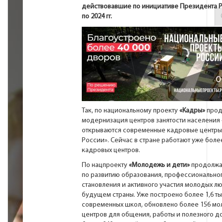
действовавшие по инициативе Президента Р
по 2024 гг.
Так, по национальному проекту
«Кадры»
прод
модернизация центров занятости населения 
открываются современные кадровые центры
России». Сейчас в стране работают уже боле
кадровых центров.
По нацпроекту
«Молодежь и дети»
продолжа
по развитию образования, профессионально
становления и активного участия молодых л
будущем страны. Уже построено более 1,6 ты
современных школ, обновлено более 156 м
центров для общения, работы и полезного до