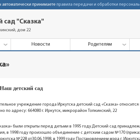
Вы автоматически принимаете
правила передачи и обработки персональ
 сад "Сказка"
кинский, дом 22
Новости
Родителям
ка»
Наш детский сад
льное учреждение города Иркутска детский сад «Сказка» относится 
 по адресу: 664080 г. Иркутск, микрорайон Топкинский, 22
азка» были открыты перед детьми в 1995 году.Детский сад принадлеж
ия, в 1998 году произошло объединение с детским садом №170 (прика
утска №228 от30.06.1998, в 1999 году Постановлением мэра г. Иркутск