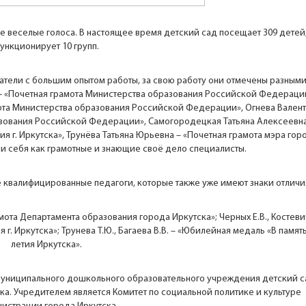
ие веселые голоса. В настоящее время детский сад посещает 309 детей
ункционирует 10 групп.
атели с большим опытом работы, за свою работу они отмечены разным
а- «Почетная грамота Министерства образования Российской Федераци
ота Министерства образования Российской Федерации», Огнева Вален
зования Российской Федерации», Самогородецкая Татьяна Алексеевна
 г. Иркутска», Трунёва Татьяна Юрьевна – «Почетная грамота мэра гор
и себя как грамотные и знающие своё дело специалисты.
 квалифицированные педагоги, которые также уже имеют знаки отличи
рамота Департамента образования города Иркутска»; Черных Е.В., Костеви
. Иркутска»; Трунева Т.Ю., Багаева В.В. – «Юбилейная медаль «В память
летия Иркутска».
 Муниципального дошкольного образовательного учреждения детский с
а. Учредителем является Комитет по социальной политике и культуре