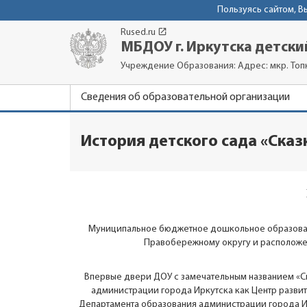
Пользуясь сайтом, 
launch
Rused.ru
МБДОУ г. Иркутска детский
Учреждение Образования: Адрес: мкр. Топ
Сведения об образовательной организации
История детского сада «Сказ
Муниципальное бюджетное дошкольное образовате
Правобережному округу и расположено
Впервые двери ДОУ с замечательным названием «Ск
администрации города Иркутска как Центр развит
Департамента образования администрации города Ирк