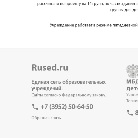
рассчитано по проекту на 14 групп, но часть здания
группы для де
Учреждение работает в режиме пятидневной р
Rused.ru
МБД
Единая сеть образовательных
дет
учреждений.
Учреж
Сайты согласно Федеральному закону.
Топки
phone
+7 (3952) 50-64-50
phone
8
Обратная связь