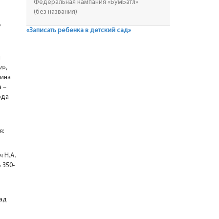
Федеральная кампания «БумБатл»
(без названия)
,
«Записать ребенка в детский сад»
и
и»,
тина
 –
ода
я:
ч Н.А.
 350-
ад