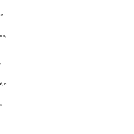
им
го,
,
й, и
ов