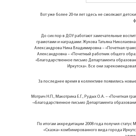
Вот уже более 20-ти лет здесь не смолкают детск
ф
До сих пор в ДОУ работают замечательные воспит
грамотами и наградами: Жукова Татьяна Николаевн
Александрова Нина Владимировна – «Почетная грам
Александровна – «Почетный работник общего обра
«Благодарственное письмо Департамента образования
Иркутска». Все они зарекомендовал
За последнее время в коллективе появились новые
Мотрич Н.П., Макотрина Е.Г., Рудых О.А. – «Почетная г
-«Благодарственное письмо Департамента образования г
По итогам аккредитации 2008 года получил статус
«Сказка» комбинированного вида города Иркутск