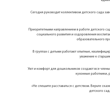
админ
Сегодня руководит коллективом детского сада за
Приоритетными направлением в работе детского сада
социального развития и оздоровления воспита
образовательного про
В группах с детьми работают опытные, квалифицир
уважение к старшим
Уют и комфорт для дошкольников создают все члены 
кухонные работники, 
«Не спешите расставаться с детством. Верьте сказ
детского сад