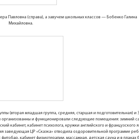
ра Павловна (справа), а завучем школьных классов — Бобенко Галина
Михайловна.
ппы (вторая младшая группа, средняя, старшая и подготовительная) и 
ли организованны и функционировали следующие помещения: зимний са
кий кабинет, кабинет психолога, кружки английского и французского я
мя заведующая ЦР «Сказка» отводила оздоровительной программе реб
 фитобар, кабинет физиотерапии, массажная, детская сауна и в планах 