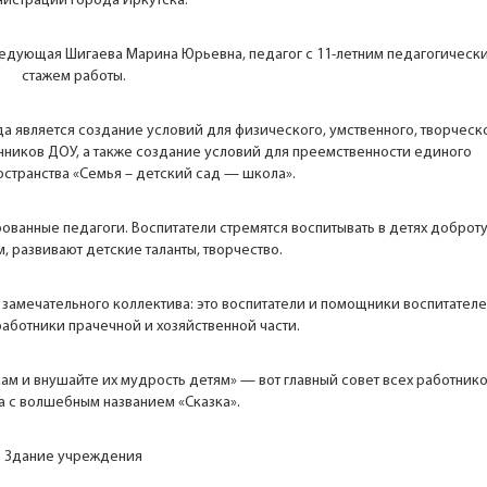
истрации города Иркутска.
ведующая Шигаева Марина Юрьевна, педагог с 11-летним педагогическ
стажем работы.
 является создание условий для физического, умственного, творческо
нников ДОУ, а также создание условий для преемственности единого
странства «Семья – детский сад — школа».
ованные педагоги. Воспитатели стремятся воспитывать в детях доброту
, развивают детские таланты, творчество.
замечательного коллектива: это воспитатели и помощники воспитателе
работники прачечной и хозяйственной части.
кам и внушайте их мудрость детям» — вот главный совет всех работник
а с волшебным названием «Сказка».
Здание учреждения