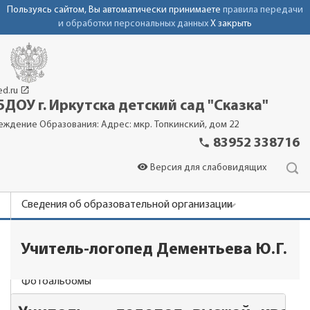
Пользуясь сайтом, Вы автоматически принимаете
правила передачи
и обработки персональных данных
X закрыть
launch
ed.ru
ДОУ г. Иркутска детский сад "Сказка"
еждение Образования: Адрес: мкр. Топкинский, дом 22
phone
83952 338716
visibility
Версия для слабовидящих
Сведения об образовательной организации
Новости
Учитель-логопед Дементьева Ю.Г.
Родителям
Фотоальбомы
Контакты