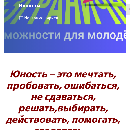
Новости
chat_bubble_outline
Нет комментариев
Юность – это мечтать,
пробовать, ошибаться,
не сдаваться,
решать,
выбирать,
действовать, помогать,