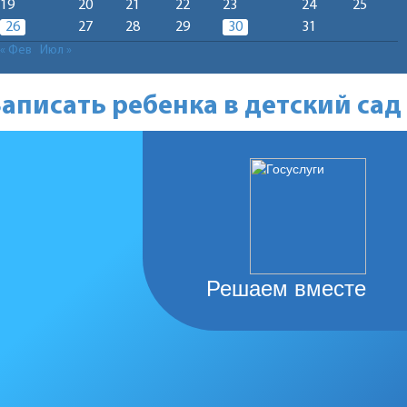
19
20
21
22
23
24
25
26
27
28
29
30
31
« Фев
Июл »
Записать ребенка в детский сад
Решаем вместе