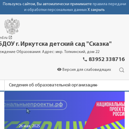
Пользуясь сайтом, Вы автоматически принимаете
правила передачи
и обработки персональных данных
X закрыть
launch
ed.ru
ДОУ г. Иркутска детский сад "Сказка"
еждение Образования: Адрес: мкр. Топкинский, дом 22
phone
83952 338716
visibility
Версия для слабовидящих
Сведения об образовательной организации
Новости
Родителям
Фотоальбомы
26 мая, 2025
Контакты