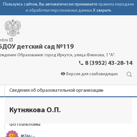
Пользуясь сайтом, Вы автоматически принимаете
правила передачи
и обработки персональных данных
X закрыть
launch
ed.ru
ДОУ детский сад №119
еждение Образования: город Иркутск, улица Флюкова, 1 "А".
phone
8 (3952) 43-28-14
visibility
Версия для слабовидящих
Сведения об образовательной организации
Новости
Кутнякова О.П.
Родителям
Фотоальбомы
Контакты