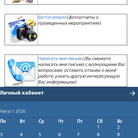
Фотогалерея
(фотоотчеты о
проведенных мероприятиях)
Написать мне письмо
(Вы сможете
написать мне письмо с волнующими Вас
вопросами, оставить отзывы о моей
работе, узнать другую интересующую
Вас информацию)
arrow_forward
Личный кабинет
Август 2026
Пн
Вт
Ср
Чт
Пт
Сб
Вс
1
2
3
4
5
6
7
8
9