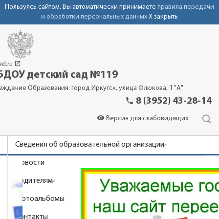
Пользуясь сайтом, Вы автоматически принимаете
правила передачи
и обработки персональных данных
X закрыть
launch
ed.ru
ДОУ детский сад №119
еждение Образования: город Иркутск, улица Флюкова, 1 "А".
phone
8 (3952) 43-28-14
visibility
Версия для слабовидящих
Сведения об образовательной организации
Новости
Родителям
Фотоальбомы
Контакты