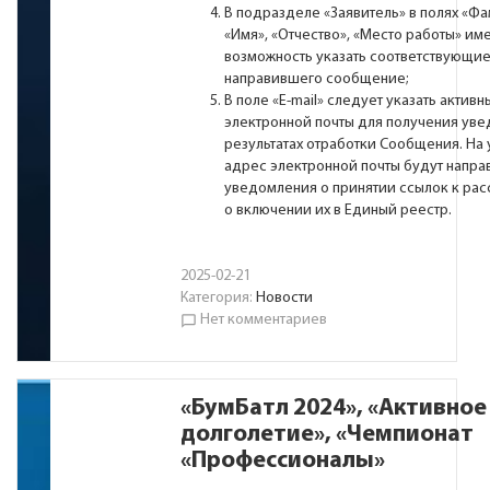
В подразделе «Заявитель» в полях «Фа
«Имя», «Отчество», «Место работы» им
возможность указать соответствующие
направившего сообщение;
В поле «Е-mail» следует указать актив
электронной почты для получения ув
результатах отработки Сообщения. На
адрес электронной почты будут напра
уведомления о принятии ссылок к ра
о включении их в Единый реестр.
2025-02-21
Категория:
Новости
Нет комментариев
chat_bubble_outline
«БумБатл 2024», «Активное
долголетие», «Чемпионат
«Профессионалы»