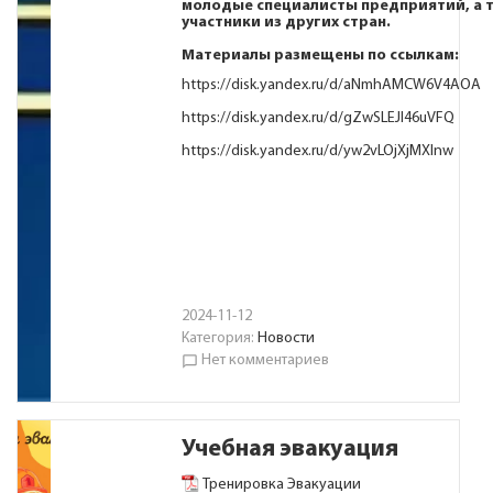
молодые специалисты предприятий, а 
участники из других стран.
Материалы размещены по ссылкам:
https://disk.yandex.ru/d/aNmhAMCW6V4AOA
https://disk.yandex.ru/d/gZwSLEJI46uVFQ
https://disk.yandex.ru/d/yw2vLOjXjMXInw
2024-11-12
Категория:
Новости
Нет комментариев
chat_bubble_outline
Учебная эвакуация
Тренировка Эвакуации