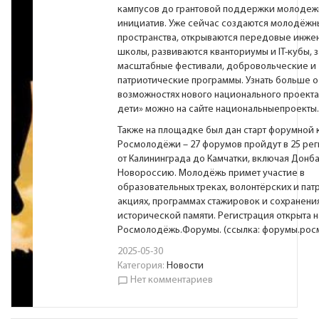
кампусов до грантовой поддержки молодеж
инициатив. Уже сейчас создаются молодёжн
пространства, открываются передовые инж
школы, развиваются кванториумы и IT-кубы, 
масштабные фестивали, добровольческие и
патриотические программы. Узнать больше о
возможностях нового национального проект
дети» можно на сайте
национальныепроекты
Также на площадке был дан старт форумной
Росмолодёжи – 27 форумов пройдут в 25 рег
от Калининграда до Камчатки, включая Донба
Новороссию. Молодёжь примет участие в
образовательных треках, волонтёрских и пат
акциях, программах стажировок и сохранени
исторической памяти. Регистрация открыта 
Росмолодёжь.Форумы. (ссылка:
форумы.рос
2025-05-30
Категория:
Новости
Нет комментариев
chat_bubble_outline