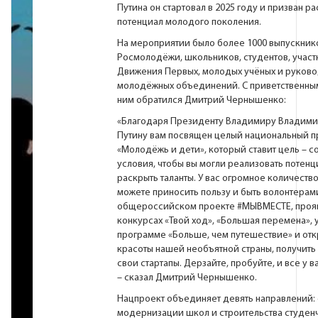
Путина он стартовал в 2025 году и призван р
потенциал молодого поколения.
На мероприятии было более 1000 выпускник
Росмолодёжи, школьников, студентов, участ
Движения Первых, молодых учёных и руков
молодёжных объединений. С приветственны
ним обратился Дмитрий Чернышенко:
«Благодаря Президенту Владимиру Владим
Путину вам посвящен целый национальный п
«Молодёжь и дети», который ставит цель – с
условия, чтобы вы могли реализовать потенц
раскрыть таланты. У вас огромное количество
можете приносить пользу и быть волонтерам
общероссийском проекте
#МЫВМЕСТЕ
, проя
конкурсах «Твой ход», «Большая перемена», у
программе «Больше, чем путешествие» и отк
красоты нашей необъятной страны, получить 
свои стартапы. Дерзайте, пробуйте, и все у в
– сказал Дмитрий Чернышенко.
Нацпроект объединяет девять направлений: 
модернизации школ и строительства студен