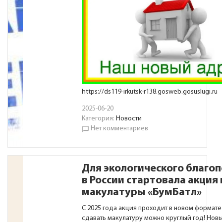
https://ds119-irkutsk-r138.gosweb.gosuslugi.ru
2025-06-20
Категория:
Новости
Нет комментариев
chat_bubble_outline
Для экологического благоп
в России стартовала акция 
макулатуры «БумБатл»
С 2025 года акция проходит в новом формате
сдавать макулатуру можно круглый год! Нов