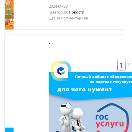
2024-09-20
Категория:
Новости
Нет комментариев
chat_bubble_outline
.