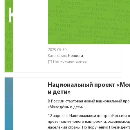
2025-05-30
Категория:
Новости
Нет комментариев
chat_bubble_outline
Национальный проект «М
и дети»
В России стартовал новый национальный про
«Молодёжь и дети»
12 апреля в Национальном центре «Россия» 
презентация нового нацпроекта, охватывающ
населения страны. По поручению Президент