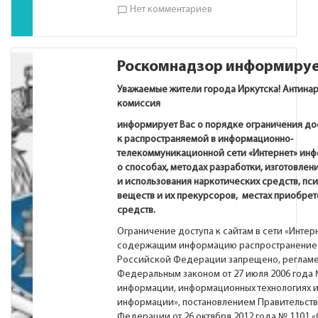
Нет комментариев
chat_bubble_outline
Роскомнадзор информиру
Уважаемые жители города Иркутска!
А
нтина
комиссия
информирует Вас о порядке ограничения до
к распространяемой в информационно-
телекоммуникационной сети «Интернет» ин
о способах, методах разработки, изготовлен
и использования наркотических средств, пс
веществ и их прекурсоров, местах приобрет
средств.
Ограничение доступа к сайтам в сети «Интерн
содержащим информацию распространение 
Российской Федерации запрещено, регламе
Федеральным законом от 27 июля 2006 года 
информации, информационных технологиях и
информации», постановлением Правительст
Федерации от 26 октября 2012 года № 1101 