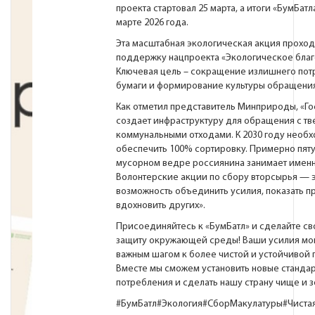
проекта стартовал 25 марта, а итоги «БумБатл
марте 2026 года.
Эта масштабная экологическая акция проход
поддержку нацпроекта «Экологическое благ
Ключевая цель – сокращение излишнего пот
бумаги и формирование культуры обращения
Как отметил представитель Минприроды, «Г
создает инфраструктуру для обращения с т
коммунальными отходами. К 2030 году необ
обеспечить 100% сортировку. Примерно пяту
мусорном ведре россиянина занимает именн
Волонтерские акции по сбору вторсырья — 
возможность объединить усилия, показать п
вдохновить других».
Присоединяйтесь к «БумБатл» и сделайте св
защиту окружающей среды! Ваши усилия мог
важным шагом к более чистой и устойчивой 
Вместе мы сможем установить новые станда
потребления и сделать нашу страну чище и з
#БумБатл
#Экология
#СборМакулатуры
#Чиста