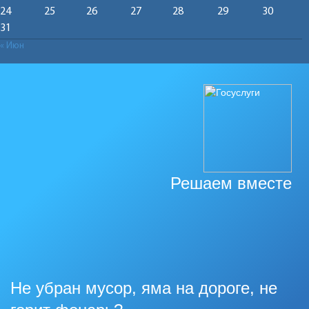
24
25
26
27
28
29
30
31
« Июн
Решаем вместе
Не убран мусор, яма на дороге, не