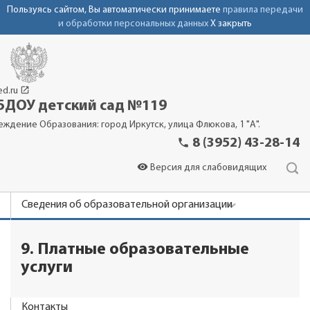
Пользуясь сайтом, Вы автоматически принимаете
правила передачи
и обработки персональных данных
X закрыть
launch
ed.ru
ДОУ детский сад №119
еждение Образования: город Иркутск, улица Флюкова, 1 "А".
phone
8 (3952) 43-28-14
visibility
Версия для слабовидящих
Сведения об образовательной организации
Новости
9. Платные образовательные
Родителям
услуги
Фотоальбомы
Контакты