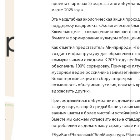
проекта стартовал 25 марта, а итоги «БумБатл
марте 2026 года.
Эта масштабная экологическая акция проход
поддержку нацпроекта «Экологическое благ
Ключевая цель – сокращение излишнего пот
бумаги и формирование культуры обращения
Как отметил представитель Минприроды, «Г
создает инфраструктуру для обращения с т
коммунальными отходами. К 2030 году необ
обеспечить 100% сортировку. Примерно пяту
мусорном ведре россиянина занимает именн
Волонтерские акции по сбору вторсырья — 
возможность объединить усилия, показать п
вдохновить других».
Присоединяйтесь к «БумБатл» и сделайте св
защиту окружающей среды! Ваши усилия мог
важным шагом к более чистой и устойчивой 
Вместе мы сможем установить новые станда
потребления и сделать нашу страну чище и з
#БумБатл
#Экология
#СборМакулатуры
#Чиста