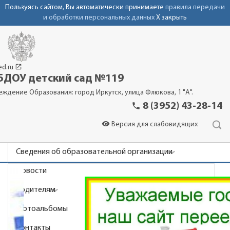
Пользуясь сайтом, Вы автоматически принимаете
правила передачи
и обработки персональных данных
X закрыть
launch
ed.ru
ДОУ детский сад №119
еждение Образования: город Иркутск, улица Флюкова, 1 "А".
phone
8 (3952) 43-28-14
visibility
Версия для слабовидящих
Сведения об образовательной организации
Новости
Родителям
Фотоальбомы
Контакты