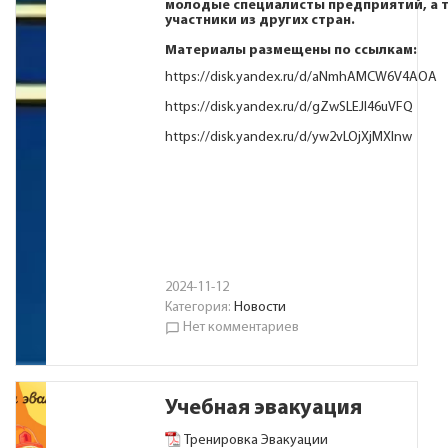
молодые специалисты предприятий, а 
участники из других стран.
Материалы размещены по ссылкам:
https://disk.yandex.ru/d/aNmhAMCW6V4AOA
https://disk.yandex.ru/d/gZwSLEJI46uVFQ
https://disk.yandex.ru/d/yw2vLOjXjMXInw
2024-11-12
Категория:
Новости
Нет комментариев
chat_bubble_outline
Учебная эвакуация
Тренировка Эвакуации