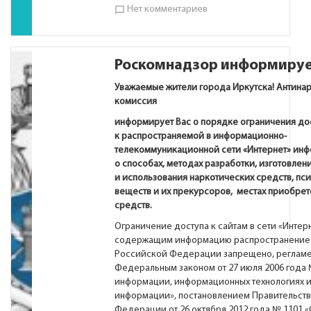
Нет комментариев
chat_bubble_outline
Роскомнадзор информиру
Уважаемые жители города Иркутска!
А
нтина
комиссия
информирует Вас о порядке ограничения до
к распространяемой в информационно-
телекоммуникационной сети «Интернет» ин
о способах, методах разработки, изготовлен
и использования наркотических средств, пс
веществ и их прекурсоров, местах приобрет
средств.
Ограничение доступа к сайтам в сети «Интерн
содержащим информацию распространение 
Российской Федерации запрещено, регламе
Федеральным законом от 27 июля 2006 года 
информации, информационных технологиях и
информации», постановлением Правительст
Федерации от 26 октября 2012 года № 1101 