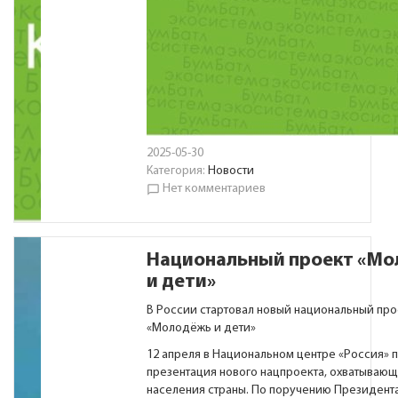
2025-05-30
Категория:
Новости
Нет комментариев
chat_bubble_outline
Национальный проект «М
и дети»
В России стартовал новый национальный про
«Молодёжь и дети»
12 апреля в Национальном центре «Россия» 
презентация нового нацпроекта, охватывающ
населения страны. По поручению Президент