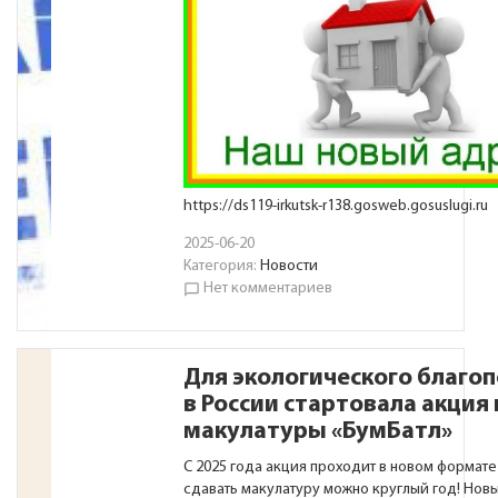
https://ds119-irkutsk-r138.gosweb.gosuslugi.ru
2025-06-20
Категория:
Новости
Нет комментариев
chat_bubble_outline
Для экологического благоп
в России стартовала акция 
макулатуры «БумБатл»
С 2025 года акция проходит в новом формате
сдавать макулатуру можно круглый год! Нов