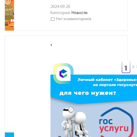
2024-09-20
Категория:
Новости
Нет комментариев
chat_bubble_outline
.