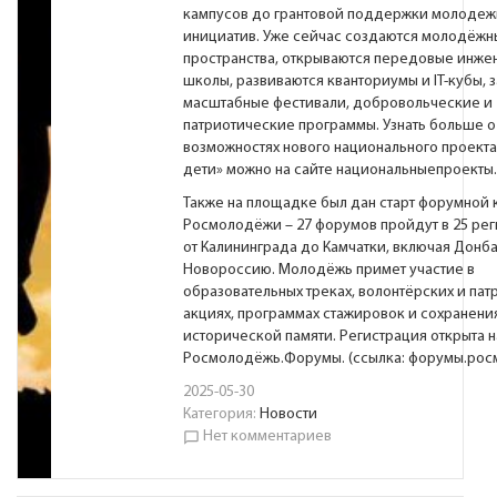
кампусов до грантовой поддержки молодеж
инициатив. Уже сейчас создаются молодёжн
пространства, открываются передовые инж
школы, развиваются кванториумы и IT-кубы, 
масштабные фестивали, добровольческие и
патриотические программы. Узнать больше о
возможностях нового национального проект
дети» можно на сайте
национальныепроекты
Также на площадке был дан старт форумной
Росмолодёжи – 27 форумов пройдут в 25 рег
от Калининграда до Камчатки, включая Донба
Новороссию. Молодёжь примет участие в
образовательных треках, волонтёрских и пат
акциях, программах стажировок и сохранени
исторической памяти. Регистрация открыта 
Росмолодёжь.Форумы. (ссылка:
форумы.рос
2025-05-30
Категория:
Новости
Нет комментариев
chat_bubble_outline