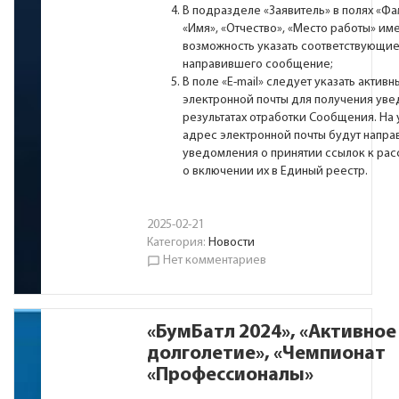
В подразделе «Заявитель» в полях «Фа
«Имя», «Отчество», «Место работы» им
возможность указать соответствующие
направившего сообщение;
В поле «Е-mail» следует указать актив
электронной почты для получения ув
результатах отработки Сообщения. На
адрес электронной почты будут напра
уведомления о принятии ссылок к ра
о включении их в Единый реестр.
2025-02-21
Категория:
Новости
Нет комментариев
chat_bubble_outline
«БумБатл 2024», «Активное
долголетие», «Чемпионат
«Профессионалы»