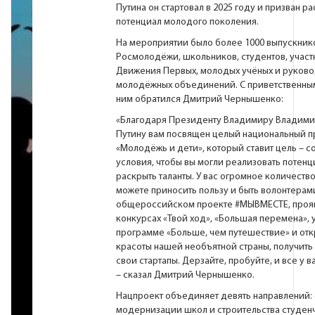
Путина он стартовал в 2025 году и призван р
потенциал молодого поколения.
На мероприятии было более 1000 выпускник
Росмолодёжи, школьников, студентов, участ
Движения Первых, молодых учёных и руков
молодёжных объединений. С приветственны
ним обратился Дмитрий Чернышенко:
«Благодаря Президенту Владимиру Владим
Путину вам посвящен целый национальный п
«Молодёжь и дети», который ставит цель – с
условия, чтобы вы могли реализовать потенц
раскрыть таланты. У вас огромное количество
можете приносить пользу и быть волонтерам
общероссийском проекте
#МЫВМЕСТЕ
, проя
конкурсах «Твой ход», «Большая перемена», у
программе «Больше, чем путешествие» и отк
красоты нашей необъятной страны, получить 
свои стартапы. Дерзайте, пробуйте, и все у в
– сказал Дмитрий Чернышенко.
Нацпроект объединяет девять направлений: 
модернизации школ и строительства студен