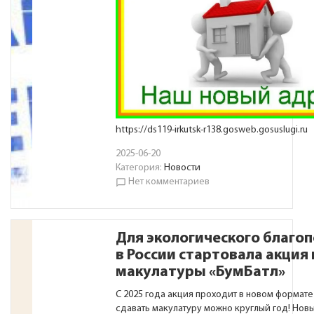
https://ds119-irkutsk-r138.gosweb.gosuslugi.ru
2025-06-20
Категория:
Новости
Нет комментариев
chat_bubble_outline
Для экологического благоп
в России стартовала акция 
макулатуры «БумБатл»
С 2025 года акция проходит в новом формате
сдавать макулатуру можно круглый год! Нов