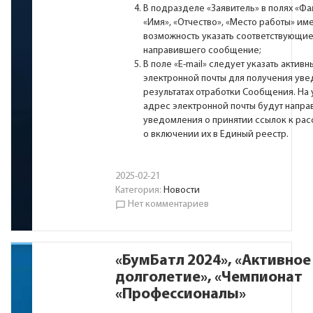
В подразделе «Заявитель» в полях «Фа
«Имя», «Отчество», «Место работы» им
возможность указать соответствующие
направившего сообщение;
В поле «Е-mail» следует указать актив
электронной почты для получения ув
результатах отработки Сообщения. На
адрес электронной почты будут напра
уведомления о принятии ссылок к ра
о включении их в Единый реестр.
2025-02-21
Категория:
Новости
Нет комментариев
chat_bubble_outline
«БумБатл 2024», «Активное
долголетие», «Чемпионат
«Профессионалы»