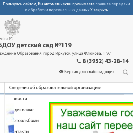
Пользуясь сайтом, Вы автоматически принимаете
правила передачи
и обработки персональных данных
X закрыть
launch
ed.ru
ДОУ детский сад №119
еждение Образования: город Иркутск, улица Флюкова, 1 "А".
phone
8 (3952) 43-28-14
visibility
Версия для слабовидящих
Сведения об образовательной организации
Новости
Родителям
Фотоальбомы
Контакты