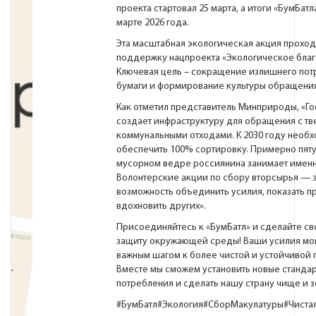
проекта стартовал 25 марта, а итоги «БумБатл
марте 2026 года.
Эта масштабная экологическая акция проход
поддержку нацпроекта «Экологическое благ
Ключевая цель – сокращение излишнего пот
бумаги и формирование культуры обращения
Как отметил представитель Минприроды, «Г
создает инфраструктуру для обращения с т
коммунальными отходами. К 2030 году необ
обеспечить 100% сортировку. Примерно пяту
мусорном ведре россиянина занимает именн
Волонтерские акции по сбору вторсырья — 
возможность объединить усилия, показать п
вдохновить других».
Присоединяйтесь к «БумБатл» и сделайте св
защиту окружающей среды! Ваши усилия мог
важным шагом к более чистой и устойчивой 
Вместе мы сможем установить новые станда
потребления и сделать нашу страну чище и з
#БумБатл
#Экология
#СборМакулатуры
#Чиста