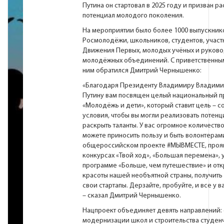
Путина он стартовал в 2025 году и призван р
потенциал молодого поколения.
На мероприятии было более 1000 выпускник
Росмолодёжи, школьников, студентов, участ
Движения Первых, молодых учёных и руков
молодёжных объединений. С приветственны
ним обратился Дмитрий Чернышенко:
«Благодаря Президенту Владимиру Владим
Путину вам посвящен целый национальный п
«Молодёжь и дети», который ставит цель – с
условия, чтобы вы могли реализовать потенц
раскрыть таланты. У вас огромное количество
можете приносить пользу и быть волонтерам
общероссийском проекте
#МЫВМЕСТЕ
, проя
конкурсах «Твой ход», «Большая перемена», у
программе «Больше, чем путешествие» и отк
красоты нашей необъятной страны, получить 
свои стартапы. Дерзайте, пробуйте, и все у в
– сказал Дмитрий Чернышенко.
Нацпроект объединяет девять направлений: 
модернизации школ и строительства студен