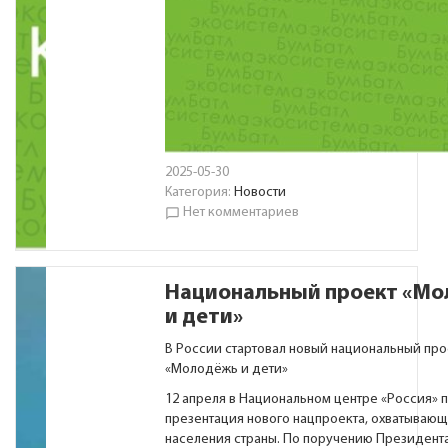
2025-05-30
Категория:
Новости
Нет комментариев
chat_bubble_outline
Национальный проект «М
и дети»
В России стартовал новый национальный про
«Молодёжь и дети»
12 апреля в Национальном центре «Россия» 
презентация нового нацпроекта, охватывающ
населения страны. По поручению Президент