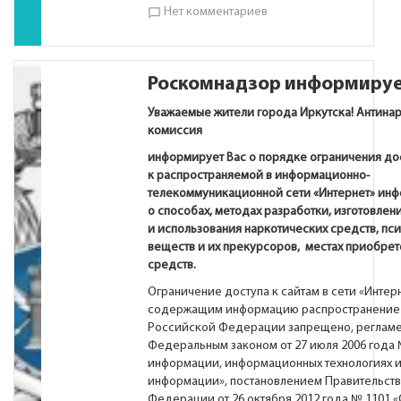
Нет комментариев
chat_bubble_outline
Роскомнадзор информиру
Уважаемые жители города Иркутска!
А
нтина
комиссия
информирует Вас о порядке ограничения до
к распространяемой в информационно-
телекоммуникационной сети «Интернет» ин
о способах, методах разработки, изготовлен
и использования наркотических средств, пс
веществ и их прекурсоров, местах приобрет
средств.
Ограничение доступа к сайтам в сети «Интерн
содержащим информацию распространение 
Российской Федерации запрещено, регламе
Федеральным законом от 27 июля 2006 года 
информации, информационных технологиях и
информации», постановлением Правительст
Федерации от 26 октября 2012 года № 1101 