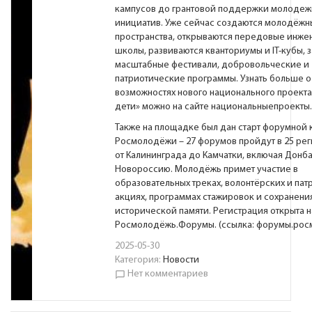
кампусов до грантовой поддержки молодеж
инициатив. Уже сейчас создаются молодёжн
пространства, открываются передовые инж
школы, развиваются кванториумы и IT-кубы, 
масштабные фестивали, добровольческие и
патриотические программы. Узнать больше о
возможностях нового национального проект
дети» можно на сайте
национальныепроекты
Также на площадке был дан старт форумной
Росмолодёжи – 27 форумов пройдут в 25 рег
от Калининграда до Камчатки, включая Донба
Новороссию. Молодёжь примет участие в
образовательных треках, волонтёрских и пат
акциях, программах стажировок и сохранени
исторической памяти. Регистрация открыта 
Росмолодёжь.Форумы. (ссылка:
форумы.рос
2025-05-30
Категория:
Новости
Нет комментариев
chat_bubble_outline