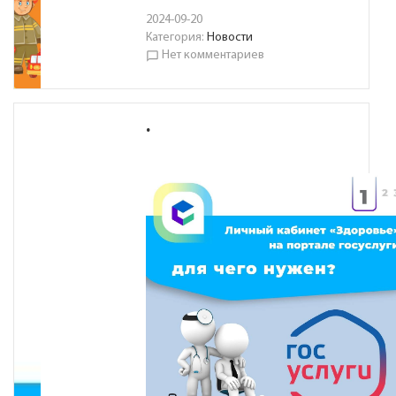
2024-09-20
Категория:
Новости
Нет комментариев
chat_bubble_outline
.