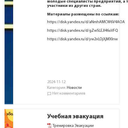
молодые специалисты предприятий, а 
участники из других стран.
Материалы размещены по ссылкам:
https://disk.yandex.ru/d/aNmhAMCW6V4AOA
https://disk.yandex.ru/d/gZwSLEJI46uVFQ
https://disk.yandex.ru/d/yw2vLOjXjMXInw
2024-11-12
Категория:
Новости
Нет комментариев
chat_bubble_outline
Учебная эвакуация
Тренировка Эвакуации