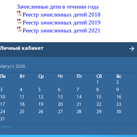
Зачисленные дети в течении года
Реестр зачисленных детей 2018
Реестр зачисленных детей 2019
Реестр зачисленных детей 2021
arrow_forward
Личный кабинет
Август 2026
Пн
Вт
Ср
Чт
Пт
Сб
Вс
1
2
3
4
5
6
7
8
9
10
11
12
13
14
15
16
17
18
19
20
21
22
23
24
25
26
27
28
29
30
31
« Июн