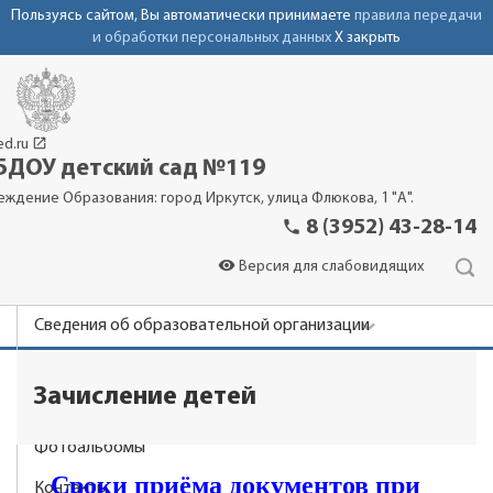
Пользуясь сайтом, Вы автоматически принимаете
правила передачи
и обработки персональных данных
X закрыть
launch
ed.ru
ДОУ детский сад №119
еждение Образования: город Иркутск, улица Флюкова, 1 "А".
phone
8 (3952) 43-28-14
visibility
Версия для слабовидящих
Сведения об образовательной организации
Новости
Зачисление детей
Родителям
Фотоальбомы
Сроки приёма документов при
Контакты