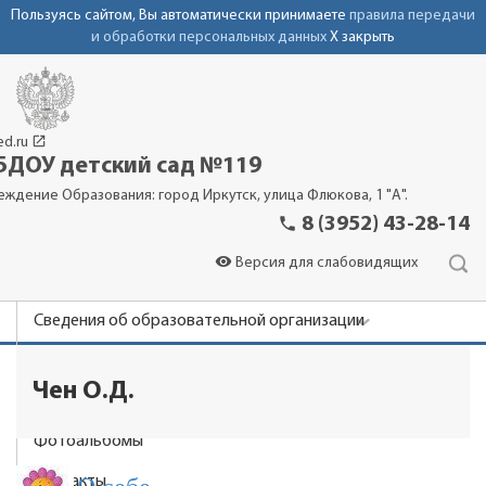
Пользуясь сайтом, Вы автоматически принимаете
правила передачи
и обработки персональных данных
X закрыть
launch
ed.ru
ДОУ детский сад №119
еждение Образования: город Иркутск, улица Флюкова, 1 "А".
phone
8 (3952) 43-28-14
visibility
Версия для слабовидящих
Сведения об образовательной организации
Новости
Чен О.Д.
Родителям
Фотоальбомы
Контакты