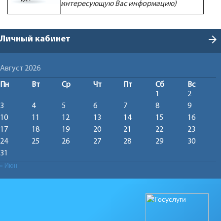
интересующую Вас информацию)
arrow_forward
Личный кабинет
Август 2026
Пн
Вт
Ср
Чт
Пт
Сб
Вс
1
2
3
4
5
6
7
8
9
10
11
12
13
14
15
16
17
18
19
20
21
22
23
24
25
26
27
28
29
30
31
« Июн