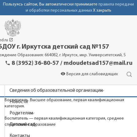
Пользуясь сайтом, Вы автоматически принимаете
правила передачи
и обработки персональных данных
X закрыть
launch
ed.ru
ДОУ г. Иркутска детский сад №157
еждение Образования: 664082, г. Иркутск, мкр. Университетский, 5
phone
8 (3952) 36-80-57 / mdoudetsad157@mail.ru
visibility
Версия для слабовидящих
Сведения об образовательной организации
Воспитатель. Высшее образование, первая квалификационная
Новости
категория.
Родителям
Воспитатель — первая квалификационная категория, среднее
Детский сад
специальное образование
Контакты