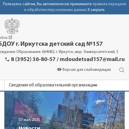
Пользуясь сайтом, Вы автоматически принимаете
правила передачи
и обработки персональных данных
X закрыть
launch
ed.ru
ДОУ г. Иркутска детский сад №157
еждение Образования: 664082, г. Иркутск, мкр. Университетский, 5
phone
8 (3952) 36-80-57 / mdoudetsad157@mail.ru
visibility
Версия для слабовидящих
Сведения об образовательной организации
Новости
Родителям
Детский сад
07 мая, 2025
Контакты
Новости