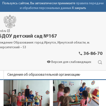
Пользуясь сайтом, Вы автоматически принимаете
правила передачи
и обработки персональных данных
X закрыть
launch
ed.ru
ДОУ детский сад №167
еждение Образования: город Иркутск, Иркутской области, м.
верситетский – 53
phone
36-86-70
visibility
Версия для слабовидящих
Сведения об образовательной организации
Новости
Родителям
Фотоальбомы