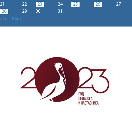
21
22
23
24
25
26
27
28
29
30
31
« Сен
Ноя »