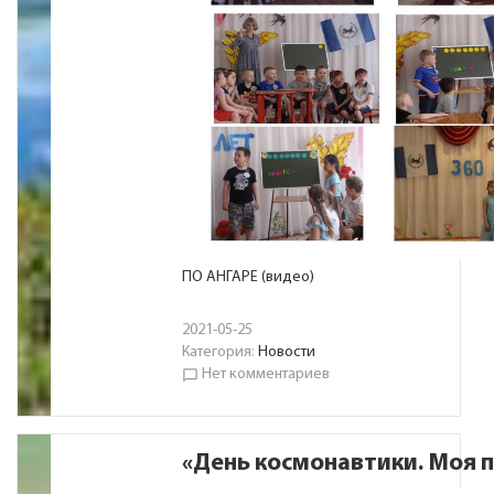
ПО АНГАРЕ (видео)
2021-05-25
Категория:
Новости
Нет комментариев
chat_bubble_outline
«День космонавтики. Моя 