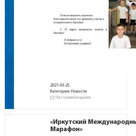
2021-03-25
Категория:
Новости
Нет комментариев
chat_bubble_outline
«Иркутский Международны
Марафон»