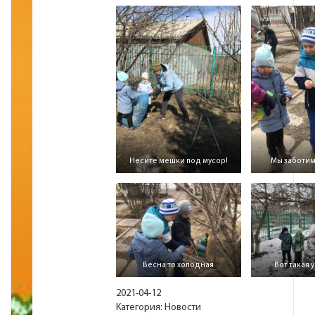
Несите мешки под мусор!
Мы заботим
Весна то холодная
Вот такая 
2021-04-12
Категория:
Новости