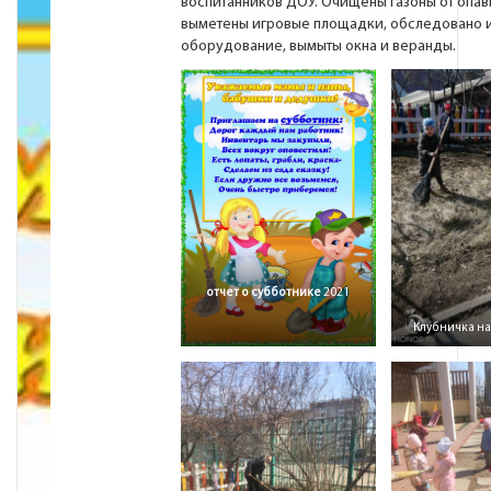
воспитанников ДОУ. Очищены газоны от опав
выметены игровые площадки, обследовано 
оборудование, вымыты окна и веранды.
отчет о субботнике
2021
Клубничка н