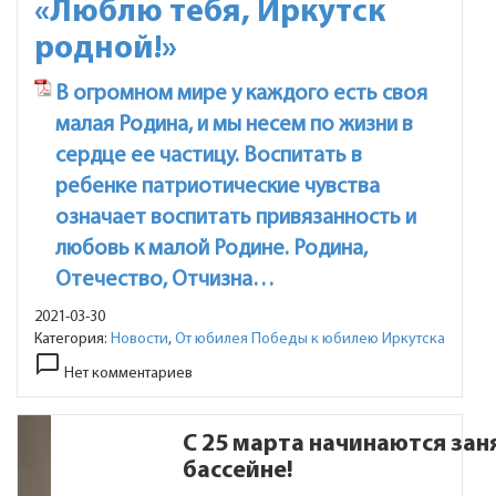
«Люблю тебя, Иркутск
родной!»
В огромном мире у каждого есть своя
малая Родина, и мы несем по жизни в
сердце ее частицу. Воспитать в
ребенке патриотические чувства
означает воспитать привязанность и
любовь к малой Родине. Родина,
Отечество, Отчизна…
2021-03-30
Категория:
Новости
,
От юбилея Победы к юбилею Иркутска
chat_bubble_outline
Нет комментариев
С 25 марта начинаются зан
бассейне!