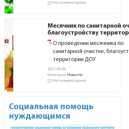
Нет комментариев
chat_bubble_outline
Месячник по санитарной оч
благоустройству террито
О проведении месячника по
санитарной очистке, благоус
территории ДОУ
2021-04-06
Категория:
Новости
Нет комментариев
chat_bubble_outline
Социальная помощь
нуждающимся