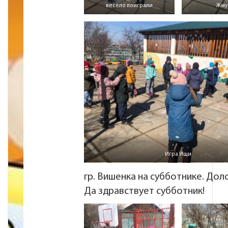
весело поиграли
Жму
Игра Ищи
гр. Вишенка на субботнике. Дол
Да здравствует субботник!