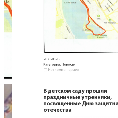
2021-03-15
Категория:
Новости
Нет комментариев
chat_bubble_outline
В детском саду прошли
праздничные утренники,
посвященные Дню защитн
отечества