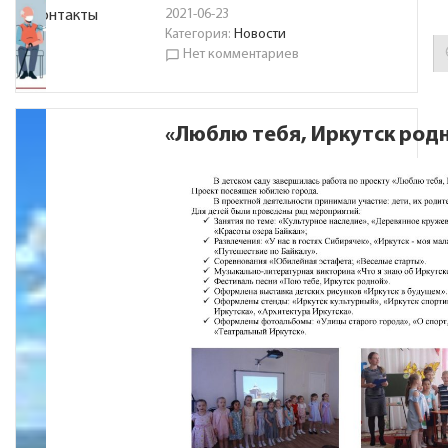
2021-06-23
Контакты
Категория:
Новости
Нет комментариев
chat_bubble_outline
«Люблю тебя, Иркутск род