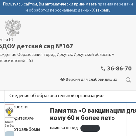
Пользуясь сайтом, Вы автоматически принимаете
правила передачи
и обработки персональных данных
X закрыть
launch
ed.ru
ДОУ детский сад №167
еждение Образования: город Иркутск, Иркутской области, м.
верситетский – 53
phone
36-86-70
visibility
Версия для слабовидящих
Сведения об образовательной организации
Новости
Памятка «О вакцинации для
кому 60 и более лет»
Родителям
памятка-ковид
Скачать
Фотоальбомы