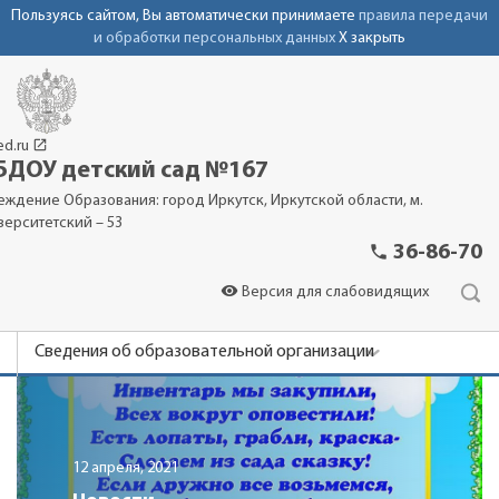
Пользуясь сайтом, Вы автоматически принимаете
правила передачи
и обработки персональных данных
X закрыть
launch
ed.ru
ДОУ детский сад №167
еждение Образования: город Иркутск, Иркутской области, м.
верситетский – 53
phone
36-86-70
visibility
Версия для слабовидящих
Сведения об образовательной организации
Новости
Родителям
12 апреля, 2021
Фотоальбомы