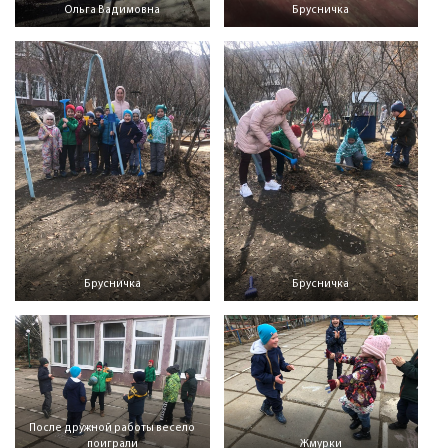
Ольга Вадимовна
Брусничка
Брусничка
Брусничка
После дружной работы весело
поиграли
Жмурки