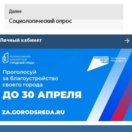
Далее
Следующая
запись:
Социологический опрос
arrow_forward
Личный кабинет