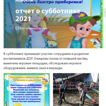
Новости
Контакты
отчет о субботнике
2021
chat_bubble_outline
Нет комментариев
В субботнике принимают участие сотрудники и родители
воспитанников ДОУ. Очищены газоны от опавшей листвы,
выметены игровые площадки, обследовано игровое
оборудование, вымыты окна и веранды.