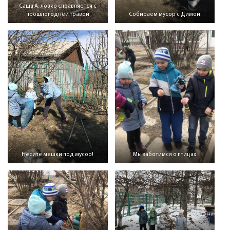
Саша А. ловко справляется с
прошлогодней травой
Собираем мусор с Димой
Несите мешки под мусор!
Мы заботимся о птицах