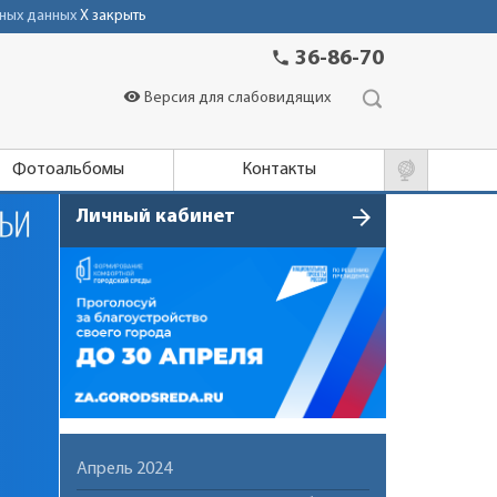
ных данных
X закрыть
phone
36-86-70
visibility
Версия для слабовидящих
Фотоальбомы
Контакты
arrow_forward
Личный кабинет
Апрель 2024