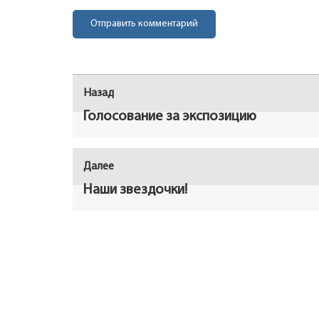
Навигация
Назад
Предыдущая
по
запись:
Голосование за экспозицию
записям
Далее
Следующая
запись:
Наши звездочки!