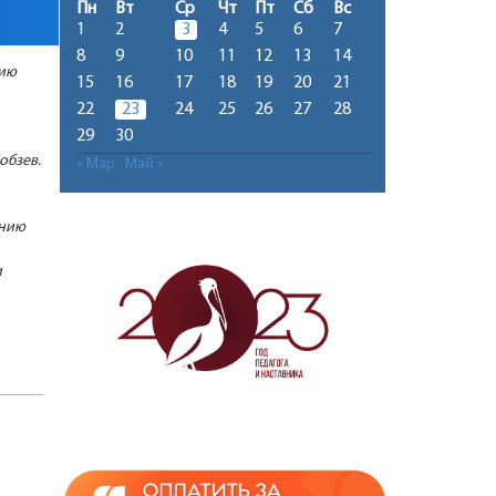
Пн
Вт
Ср
Чт
Пт
Сб
Вс
1
2
3
4
5
6
7
8
9
10
11
12
13
14
нию
15
16
17
18
19
20
21
22
23
24
25
26
27
28
29
30
обзев.
« Мар
Май »
ению
и