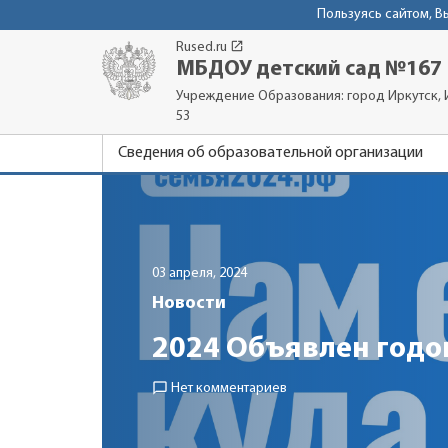
Пользуясь сайтом, 
launch
Rused.ru
МБДОУ детский сад №167
Учреждение Образования: город Иркутск, И
53
Сведения об образовательной организации
03 апреля, 2024
Новости
2024 Объявлен годо
chat_bubble_outline
Нет комментариев