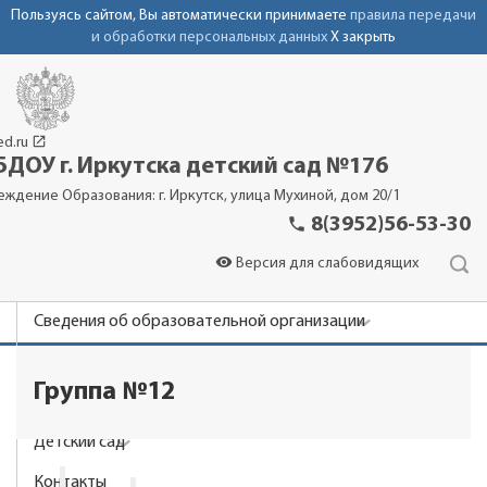
Пользуясь сайтом, Вы автоматически принимаете
правила передачи
и обработки персональных данных
X закрыть
launch
ed.ru
ДОУ г. Иркутска детский сад №176
еждение Образования: г. Иркутск, улица Мухиной, дом 20/1
phone
8(3952)56-53-30
visibility
Версия для слабовидящих
Сведения об образовательной организации
Новости
Группа №12
Родителям
Детский сад
Контакты