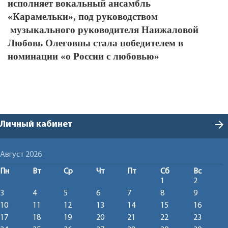
исполняет вокальный ансамбль
«Карамельки», под
руководством
музыкального руководителя Наижаловой
Любовь Олеговны стала победителем в
номинации «о России с любовью»
arrow_forward
Личный кабинет
Август 2026
Пн
Вт
Ср
Чт
Пт
Сб
Вс
1
2
3
4
5
6
7
8
9
10
11
12
13
14
15
16
17
18
19
20
21
22
23