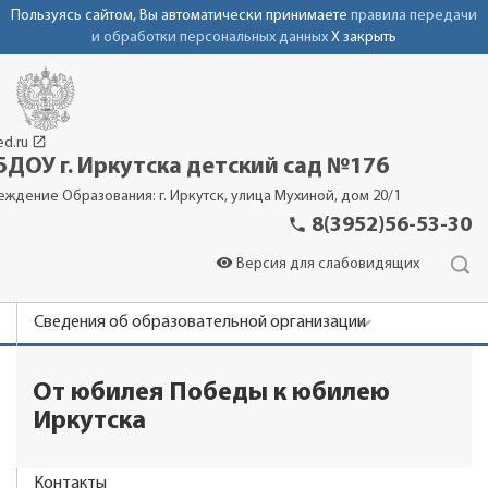
Пользуясь сайтом, Вы автоматически принимаете
правила передачи
и обработки персональных данных
X закрыть
launch
ed.ru
ДОУ г. Иркутска детский сад №176
еждение Образования: г. Иркутск, улица Мухиной, дом 20/1
phone
8(3952)56-53-30
visibility
Версия для слабовидящих
Сведения об образовательной организации
Новости
От юбилея Победы к юбилею
Родителям
Иркутска
Детский сад
Контакты