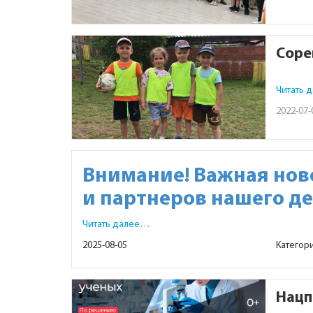
Соре
Читать 
2022-07-
Внимание! Важная ново
и партнеров нашего де
Читать далее…
2025-08-05
Категор
Нацп