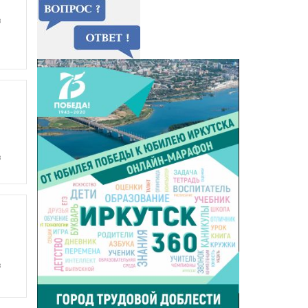
в
в
в