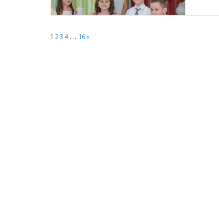
1
2
3
4
…
16
»