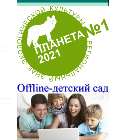
в
в
в