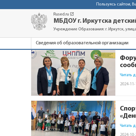
Пользуясь сайтом, 
launch
Rused.ru
МБДОУ г. Иркутска детски
Учреждение Образования: г. Иркутск, улиц
Сведения об образовательной организации
Фору
сооб
Читать 
2024-11-
Спор
«Ден
Читать 
2024-10-