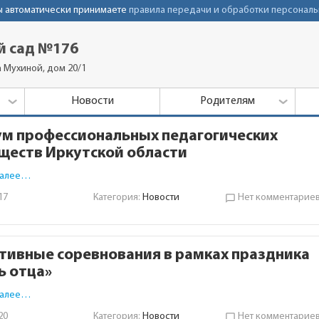
Вы автоматически принимаете
правила передачи и обработки персональ
й сад №176
а Мухиной, дом 20/1
Новости
Родителям
м профессиональных педагогических
ществ Иркутской области
далее…
17
Категория:
Новости
Нет комментарие
chat_bubble_outline
тивные соревнования в рамках праздника
ь отца»
далее…
20
Категория:
Новости
Нет комментарие
chat_bubble_outline