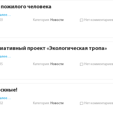
 пожилого человека
далее…
03
Категория:
Новости
Нет комментарие
chat_bubble_outline
иативный проект «Экологическая тропа»
далее…
15
Категория:
Новости
Нет комментарие
chat_bubble_outline
скные!
далее…
02
Категория:
Новости
Нет комментарие
chat_bubble_outline