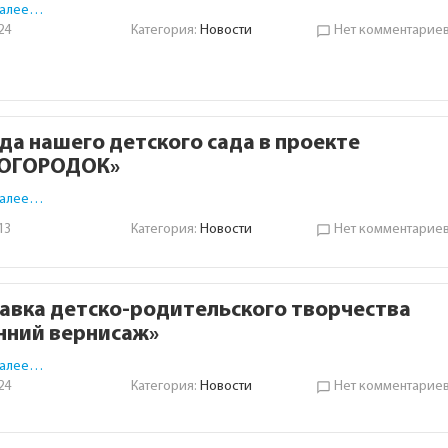
далее…
24
Категория:
Новости
Нет комментарие
chat_bubble_outline
да нашего детского сада в проекте
ТОГОРОДОК»
далее…
13
Категория:
Новости
Нет комментарие
chat_bubble_outline
авка детско-родительского творчества
нний вернисаж»
далее…
24
Категория:
Новости
Нет комментарие
chat_bubble_outline