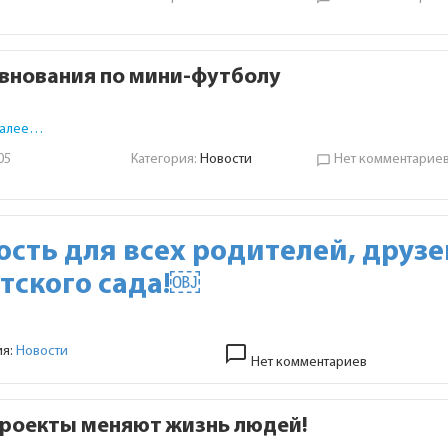
внования по мини-футболу
далее…
05
Категория:
Новости
Нет комментарие
chat_bubble_outline
сть для всех родителей, друзе
тского сада!￼
chat_bubble_outline
ия:
Новости
Нет комментариев
роекты меняют жизнь людей!