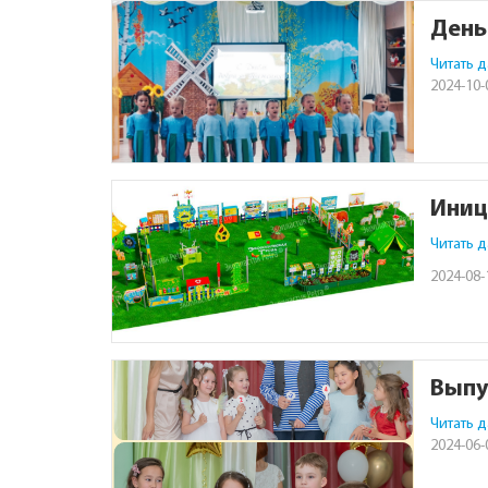
День
Читать 
2024-10-
Иниц
Читать 
2024-08-
Выпу
Читать 
2024-06-