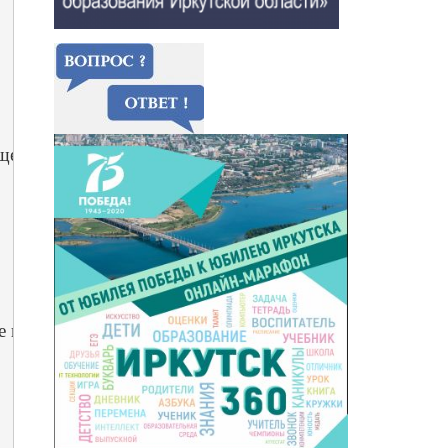
щегосударственные праздники.
орода Иркутска детский сад № 176, сокращенное – М