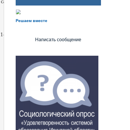
 сад
Не можете записать ребёнка в сад?
Хотите рассказать о воспитателях?
Решаем вместе
Знаете, как улучшить питание и занятия?
031-06-746/13 О создании муниципального бюджетного
Написать сообщение