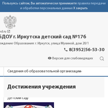
Пользуясь сайтом, Вы автоматически принимаете
правила передачи
и обработки персональных данных
X закрыть
launch
ed.ru
ДОУ г. Иркутска детский сад №176
еждение Образования: г. Иркутск, улица Мухиной, дом 20/1
phone
8(3952)56-53-30
visibility
Версия для слабовидящих
Сведения об образовательной организации
Новости
Достижения учреждения
Родителям
Детский сад
Контакты