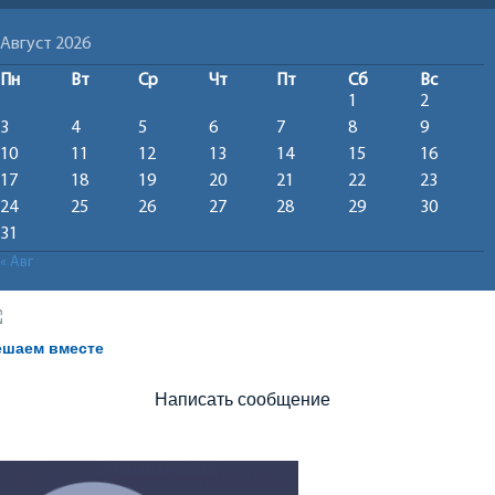
Август 2026
Пн
Вт
Ср
Чт
Пт
Сб
Вс
1
2
3
4
5
6
7
8
9
10
11
12
13
14
15
16
17
18
19
20
21
22
23
24
25
26
27
28
29
30
31
« Авг
Не можете записать ребёнка в сад? Хотите рассказать 
воспитателях? Знаете, как улучшить питание и занятия
ешаем вместе
Написать сообщение