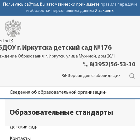
Пользуясь сайтом, Вы автоматически принимаете
правила передачи
и обработки персональных данных
X закрыть
launch
ed.ru
ДОУ г. Иркутска детский сад №176
еждение Образования: г. Иркутск, улица Мухиной, дом 20/1
phone
8(3952)56-53-30
visibility
Версия для слабовидящих
Сведения об образовательной организации
Новости
Образовательные стандарты
Родителям
Детский сад
Контакты