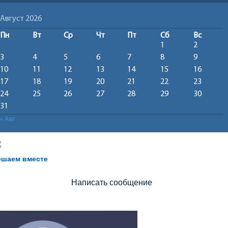
Август 2026
Пн
Вт
Ср
Чт
Пт
Сб
Вс
1
2
3
4
5
6
7
8
9
10
11
12
13
14
15
16
17
18
19
20
21
22
23
24
25
26
27
28
29
30
31
« Авг
Не можете записать ребёнка в сад? Хотите рассказать 
воспитателях? Знаете, как улучшить питание и занятия
ешаем вместе
Написать сообщение