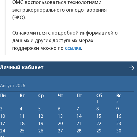
ОМС воспользоваться технологиями
экстракорпорального оплодотворения
(ЭКО).
Ознакомиться с подробной информацией о
данных и других доступных мерах
поддержки можно по
ссылке
.
arrow_forward
Личный кабинет
Август 2026
Пн
Вт
Ср
Чт
Пт
Сб
Вс
1
2
3
4
5
6
7
8
9
10
11
12
13
14
15
16
17
18
19
20
21
22
23
24
25
26
27
28
29
30