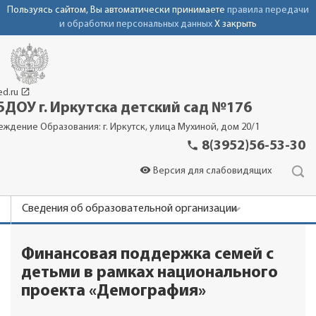
Пользуясь сайтом, Вы автоматически принимаете
правила передачи
и обработки персональных данных
X закрыть
launch
ed.ru
ДОУ г. Иркутска детский сад №176
еждение Образования: г. Иркутск, улица Мухиной, дом 20/1
phone
8(3952)56-53-30
visibility
Версия для слабовидящих
Сведения об образовательной организации
Новости
Финансовая поддержка семей с
Родителям
детьми в рамках национального
Детский сад
проекта «Демография»
Контакты