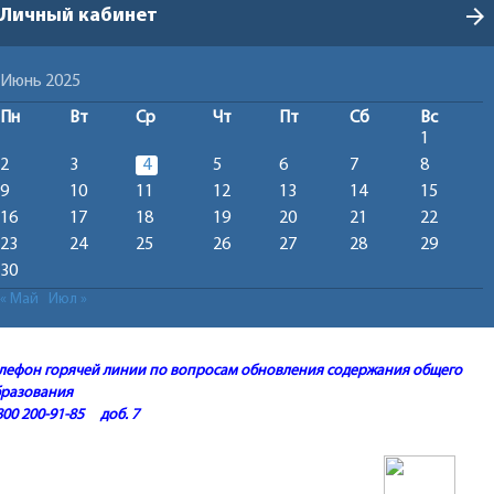
arrow_forward
Личный кабинет
Июнь 2025
Пн
Вт
Ср
Чт
Пт
Сб
Вс
1
2
3
4
5
6
7
8
9
10
11
12
13
14
15
16
17
18
19
20
21
22
23
24
25
26
27
28
29
30
« Май
Июл »
лефон горячей линии по вопросам обновления содержания общего
бразования
800 200-91-85 доб. 7