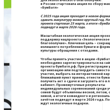
Для экологического благополучия:
в России стартовала акция по сбору ма
«БумБатл»
С 2025 года акция проходит в новом формат
сдавать макулатуру можно круглый год. Н
проекта стартовал 25 марта, а итоги «БумБа
подведут в марте 2026 года.
Масштабная экологическая акция прох
поддержку
нацпроекта «Экологическое
благополучие»
. Ключевая цель – сокра
излишнего потребления бумаги и форм
культуры обращения с отходами.
Чтобы принять участие в акции «БумБат
необходимо зарегистрироваться на сай
проекта
бумбатл
.
рф
. При регистрации 
организацию или подтвердить самосто
участие, выбрать на интерактивной кар
ближайший пункт приема, отнести бумаг
получить акт о сдаче и загрузить его в
кабинет. Промежуточные результаты
индивидуальных соревнований среди у
семей будут объявлены весной, летом, 
зимой, а итоги командного и регионал
зачётов подведут в марте 2026 года. П
ждут экологичные подарки.