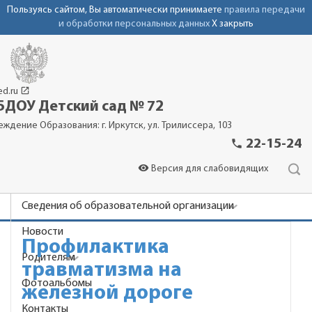
Пользуясь сайтом, Вы автоматически принимаете
правила передачи
и обработки персональных данных
X закрыть
launch
ed.ru
ДОУ Детский сад № 72
еждение Образования: г. Иркутск, ул. Трилиссера, 103
phone
22-15-24
visibility
Версия для слабовидящих
Сведения об образовательной организации
Новости
Профилактика
Родителям
травматизма на
Фотоальбомы
железной дороге
Контакты