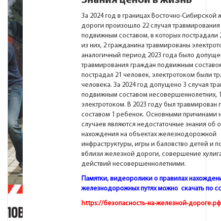
Знания ценой в жизнь
За 2024 год в границах Восточно-Сибирской
дороги произошло 22 случая травмирования
подвижным составом, в которых пострадали 
из них, 2 гражданина травмированы электрот
аналогичный период 2023 года было допуще
травмирования граждан подвижным составом
пострадал 21 человек, электротоком были т
человека. За 2024 год допущено 3 случая тр
подвижным составом несовершеннолетних, 
электротоком. В 2023 году был травмирован
составом 1 ребенок. Основными причинами 
случаев являются недостаточные знания об 
нахождения на объектах железнодорожной
инфраструктуры, игры и баловство детей и 
вблизи железной дороги, совершение хулиг
действий несовершеннолетними.
Памятки, видеоролики о правилах нахождени
железнодорожных путях можно скачать
по с
https://безопасность-на-железной-дороге.рф