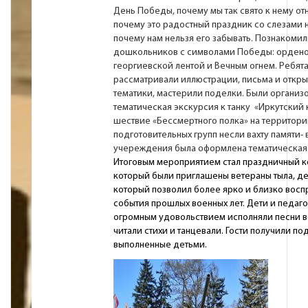
День Победы, почему мы так свято к нему от
почему это радостный праздник со слезами на
почему нам нельзя его забывать. Познакомил
дошкольников с символами Победы: ордено
георгиевской лентой и Вечным огнем. Ребят
рассматривали иллюстрации, письма и откры
тематики, мастерили поделки. Были организ
тематическая экскурсия к танку «Иркутский
шествие «Бессмертного полка» на территори
подготовительных групп несли вахту памяти- 
учереждения была оформлена тематическая 
Итоговым мероприятием стал праздничный ко
который были приглашены ветераны тыла, де
который позволил более ярко и близко восп
события прошлых военных лет. Дети и педаго
огромным удовольствием исполняли песни во
читали стихи и танцевали. Гости получили по
выполненные детьми.