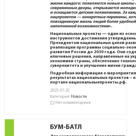
жизни каждого: появляются новые школы 
современные дворы, открываются молоде
и оснащаются детские поликлиники. За ка
нацпроектом — конкретные перемены, кот
повседневную жизнь людей более удобной
наполненной возможностями
».
Национальные проекты — один из осно
инструментов достижения утвержденн
Президентом национальных целей разв
реализации программы социально-эко
развития России до 2030 года. Они сод
ключевые решения, направленные на ук
экономики страны, обеспечение технол
суверенитета и улучшение жизни гражд
Подробная информация о мероприятия
результатах национальных проектов – н
портале
национальныепроекты.рф
.
2025-07-25
Категория:
Новости
Нет комментариев
chat_bubble_outline
БУМ-БАТЛ