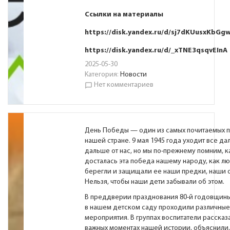
Ссылки на материалы
https://disk.yandex.ru/d/sj7dKUusxKbGg
https://disk.yandex.ru/d/_xTNE3qsqvEInA
2025-05-30
Категория:
Новости
Нет комментариев
chat_bubble_outline
День Победы — один из самых почитаемых п
нашей стране. 9 мая 1945 года уходит все да
дальше от нас, но мы по-прежнему помним, 
досталась эта победа нашему народу, как лю
берегли и защищали ее наши предки, наши 
Нельзя, чтобы наши дети забывали об этом.
В преддверии празднования 80-й годовщин
в нашем детском саду проходили различные
мероприятия. В группах воспитатели рассказ
важных моментах нашей истории, объяснили, 