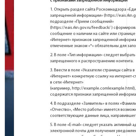
с признаками запрещенной информации
1. Открыть раздел сайта Роскомнадзора «Ед
запрещенной информации» (
https://eais.rkn.g
подразделе «Прием сообщений»
(
https://eais.rkn.gov.ru/feedback/
) сформиров
cообщение о наличии на сайте или странице 
«Интернет» признаков запрещенной информа
отмеченные знаком «*» обязательны для запо
2. В поле «Тип информации» следует выбрать
запрещенного к распространению контента.
3. Ввести в поле «Указатели страницы сайта в
«Интернет» конкретную ссылку на интернет-с
в сети «Интернет»
(например,
http://example.comlexample.html
)
содержатся признаки запрещенной информа
4. В подразделе «Заявитель» в полях «Фамили
«Отчество», «Место работы» имеется возможн
соответствующие данные лица, направивше
5. В поле «Е-mail» следует указать активный 
электронной почты для получения уведомле