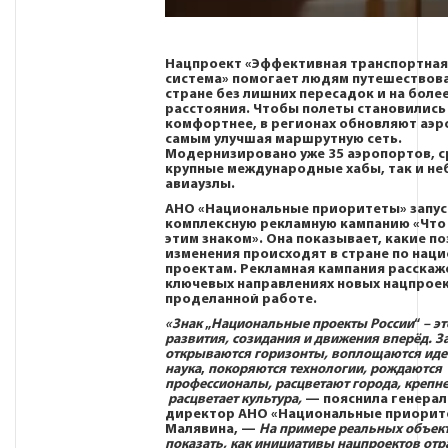
Нацпроект
«Эффективная транспортная
система»
помогает людям путешествова
стране без лишних пересадок и на боле
расстояния. Чтобы полеты становились
комфортнее, в регионах обновляют аэр
самым улучшая маршрутную сеть.
Модернизировано уже 35 аэропортов, с
крупные международные хабы, так и н
авиаузлы.
АНО «Национальные приоритеты» запус
комплексную рекламную кампанию
«Что
этим знаком»
. Она показывает, какие п
изменения происходят в стране по нац
проектам. Рекламная кампания расскаж
ключевых направлениях новых нацпроек
проделанной работе.
«Знак
„
Национальные проекты России
“
– эт
развития, созидания и движения вперёд. З
открываются горизонты, воплощаются иде
наука
,
покоряются технологии, рождаются
профессионалы, расцветают города, крепне
расцветает культура,
— пояснила генера
директор АНО «Национальные приори
Малявина
, —
На примере реальных объек
показать, как инициативы нацпроектов отр