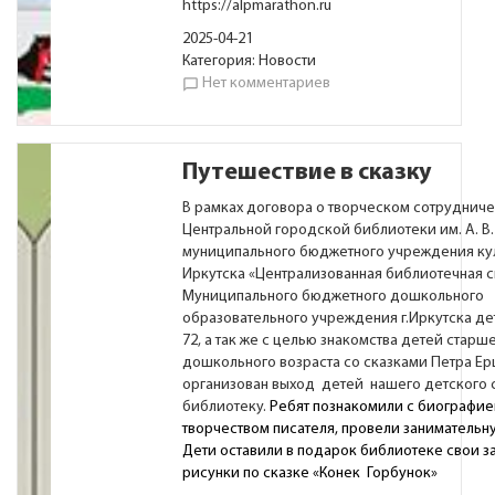
https://alpmarathon.ru
2025-04-21
Категория:
Новости
Нет комментариев
chat_bubble_outline
Путешествие в сказку
В рамках договора о творческом сотрудниче
Центральной городской библиотеки им. А. В
муниципального бюджетного учреждения кул
Иркутска «Централизованная библиотечная с
Муниципального бюджетного дошкольного
образовательного учреждения г.Иркутска д
72, а так же с целью знакомства детей старш
дошкольного возраста со сказками Петра Ер
организован выход детей нашего детского 
библиотеку.
Ребят познакомили с биографие
творчеством писателя, провели занимательн
Дети оставили в подарок библиотеке свои 
рисунки по сказке «Конек Горбунок»