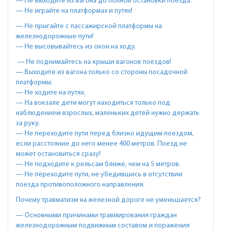
— Не выходите из вагона до полной остановки поезда.
— Не играйте на платформах и путях!
— Не прыгайте с пассажирской платформы на
железнодорожные пути!
— Не высовывайтесь из окон на ходу.
— Не поднимайтесь на крыши вагонов поездов!
— Выходите из вагона только со стороны посадочной
платформы.
— Не ходите на путях.
— На вокзале дети могут находиться только под
наблюдением взрослых, маленьких детей нужно держать
за руку.
— Не переходите пути перед близко идущим поездом,
если расстояние до него менее 400 метров. Поезд не
может остановиться сразу!
— Не подходите к рельсам ближе, чем на 5 метров.
— Не переходите пути, не убедившись в отсутствии
поезда противоположного направления.
Почему травматизм на железной дороге не уменьшается?
— Основными причинами травмирования граждан
железнодорожным подвижным составом и поражения