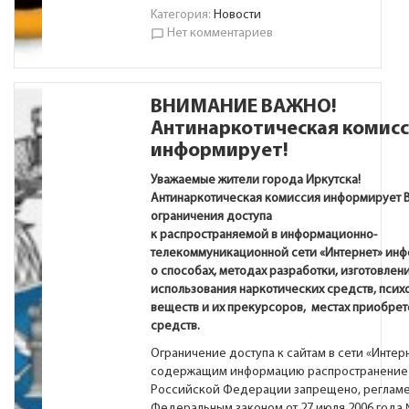
Категория:
Новости
Нет комментариев
chat_bubble_outline
ВНИМАНИЕ ВАЖНО!
Антинаркотическая комис
информирует!
Уважаемые жители города Иркутска!
Антинаркотическая комиссия информирует В
ограничения доступа
к распространяемой в информационно-
телекоммуникационной сети «Интернет» ин
о способах, методах разработки, изготовлени
использования наркотических средств, псих
веществ и их прекурсоров, местах приобрет
средств.
Ограничение доступа к сайтам в сети «Интерн
содержащим информацию распространение 
Российской Федерации запрещено, регламе
Федеральным законом от 27 июля 2006 года 