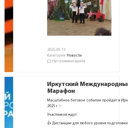
2025-05-13
Категория:
Новости
Нет комментариев
chat_bubble_outline
Иркутский Международны
Марафон
Масштабное беговое событие пройдёт в Ирк
2025 г. ✨
Участников ждут:
👍 Дистанции для любого уровня подготовки