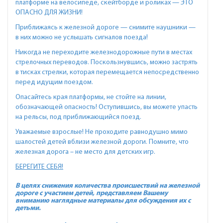
платформе на велосипеде, скейтборде и роликах — ЭТО
ОПАСНО ДЛЯ ЖИЗНИ!
Приближаясь к железной дороге — снимите наушники —
в них можно не услышать сигналов поезда!
Никогда не переходите железнодорожные пути в местах
стрелочных переводов. Поскользнувшись, можно застрять
в тисках стрелки, которая перемещается непосредственно
перед идущим поездом.
Опасайтесь края платформы, не стойте на линии,
обозначающей опасность! Оступившись, вы можете упасть
на рельсы, под приближающийся поезд.
Уважаемые взрослые! Не проходите равнодушно мимо
шалостей детей вблизи железной дороги. Помните, что
железная дорога – не место для детских игр.
БЕРЕГИТЕ СЕБЯ!
В целях снижения количества происшествий на железной
дороге с участием детей, представляем Вашему
вниманию наглядные материалы для обсуждения их с
детьми.