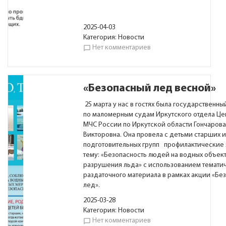
2025-04-03
Категория:
Новости
Нет комментариев
chat_bubble_outline
«Безопасный лед весной»
25 марта у нас в гостях была государственны
по маломерным судам Иркутского отдела Це
МЧС России по Иркутской области Гончаров
Викторовна. Она провела с детьми старших и
подготовительных групп профилактические 
тему: «Безопасность людей на водных объек
разрушения льда» с использованием темати
раздаточного материала в рамках акции «Бе
лед».
2025-03-28
Категория:
Новости
Нет комментариев
chat_bubble_outline