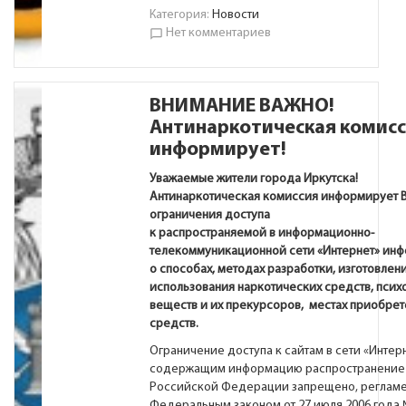
Категория:
Новости
Нет комментариев
chat_bubble_outline
ВНИМАНИЕ ВАЖНО!
Антинаркотическая комис
информирует!
Уважаемые жители города Иркутска!
Антинаркотическая комиссия информирует В
ограничения доступа
к распространяемой в информационно-
телекоммуникационной сети «Интернет» ин
о способах, методах разработки, изготовлени
использования наркотических средств, псих
веществ и их прекурсоров, местах приобрет
средств.
Ограничение доступа к сайтам в сети «Интерн
содержащим информацию распространение 
Российской Федерации запрещено, регламе
Федеральным законом от 27 июля 2006 года 