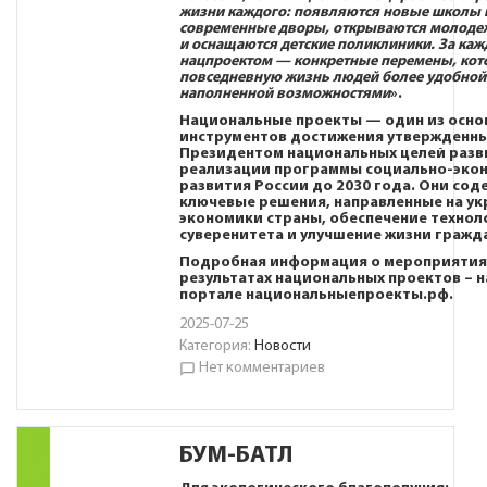
жизни каждого: появляются новые школы 
современные дворы, открываются молоде
и оснащаются детские поликлиники. За ка
нацпроектом — конкретные перемены, кот
повседневную жизнь людей более удобной
наполненной возможностями
».
Национальные проекты — один из осно
инструментов достижения утвержденн
Президентом национальных целей разв
реализации программы социально-эко
развития России до 2030 года. Они сод
ключевые решения, направленные на ук
экономики страны, обеспечение технол
суверенитета и улучшение жизни гражд
Подробная информация о мероприятия
результатах национальных проектов – н
портале
национальныепроекты.рф
.
2025-07-25
Категория:
Новости
Нет комментариев
chat_bubble_outline
БУМ-БАТЛ