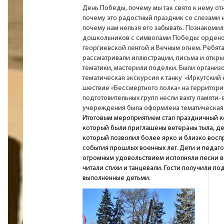
День Победы, почему мы так свято к нему от
почему это радостный праздник со слезами на
почему нам нельзя его забывать. Познакомил
дошкольников с символами Победы: ордено
георгиевской лентой и Вечным огнем. Ребят
рассматривали иллюстрации, письма и откры
тематики, мастерили поделки. Были организ
тематическая экскурсия к танку «Иркутский
шествие «Бессмертного полка» на территори
подготовительных групп несли вахту памяти- 
учереждения была оформлена тематическая 
Итоговым мероприятием стал праздничный ко
который были приглашены ветераны тыла, де
который позволил более ярко и близко восп
события прошлых военных лет. Дети и педаго
огромным удовольствием исполняли песни во
читали стихи и танцевали. Гости получили по
выполненные детьми.