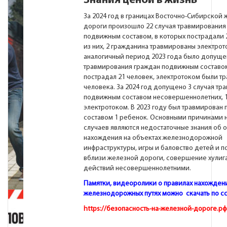
Знания ценой в жизнь
За 2024 год в границах Восточно-Сибирской
дороги произошло 22 случая травмирования
подвижным составом, в которых пострадали 
из них, 2 гражданина травмированы электрот
аналогичный период 2023 года было допуще
травмирования граждан подвижным составом
пострадал 21 человек, электротоком были т
человека. За 2024 год допущено 3 случая тр
подвижным составом несовершеннолетних, 
электротоком. В 2023 году был травмирован
составом 1 ребенок. Основными причинами 
случаев являются недостаточные знания об 
нахождения на объектах железнодорожной
инфраструктуры, игры и баловство детей и 
вблизи железной дороги, совершение хулиг
действий несовершеннолетними.
Памятки, видеоролики о правилах нахождени
железнодорожных путях можно скачать
по с
https://безопасность-на-железной-дороге.рф