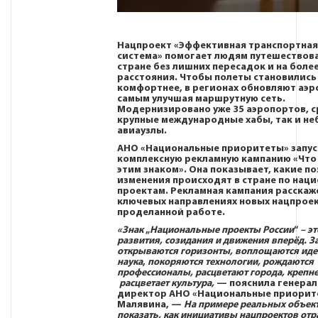
Нацпроект
«Эффективная транспортная
система»
помогает людям путешествова
стране без лишних пересадок и на боле
расстояния. Чтобы полеты становились
комфортнее, в регионах обновляют аэр
самым улучшая маршрутную сеть.
Модернизировано уже 35 аэропортов, с
крупные международные хабы, так и н
авиаузлы.
АНО «Национальные приоритеты» запус
комплексную рекламную кампанию
«Что
этим знаком»
. Она показывает, какие п
изменения происходят в стране по нац
проектам. Рекламная кампания расскаж
ключевых направлениях новых нацпроек
проделанной работе.
«Знак
„
Национальные проекты России
“
– эт
развития, созидания и движения вперёд. З
открываются горизонты, воплощаются иде
наука
,
покоряются технологии, рождаются
профессионалы, расцветают города, крепне
расцветает культура,
— пояснила генера
директор АНО «Национальные приори
Малявина
, —
На примере реальных объек
показать, как инициативы нацпроектов отр