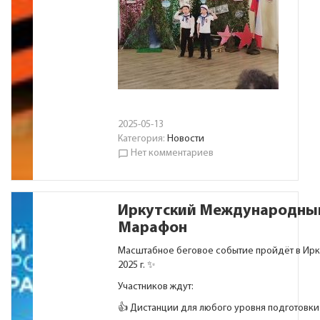
2025-05-13
Категория:
Новости
Нет комментариев
chat_bubble_outline
Иркутский Международны
Марафон
Масштабное беговое событие пройдёт в Ирк
2025 г. ✨
Участников ждут:
👍 Дистанции для любого уровня подготовки