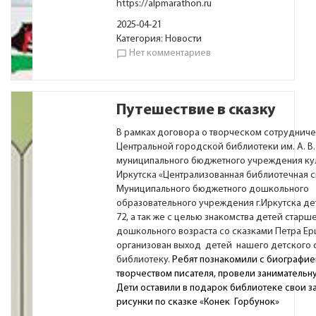
https://alpmarathon.ru
2025-04-21
Категория:
Новости
Нет комментариев
chat_bubble_outline
Путешествие в сказку
В рамках договора о творческом сотрудниче
Центральной городской библиотеки им. А. В
муниципального бюджетного учреждения кул
Иркутска «Централизованная библиотечная с
Муниципального бюджетного дошкольного
образовательного учреждения г.Иркутска д
72, а так же с целью знакомства детей старш
дошкольного возраста со сказками Петра Ер
организован выход детей нашего детского 
библиотеку.
Ребят познакомили с биографие
творчеством писателя, провели занимательн
Дети оставили в подарок библиотеке свои 
рисунки по сказке «Конек Горбунок»