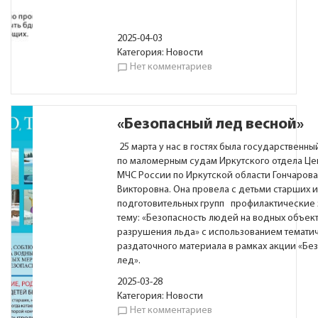
2025-04-03
Категория:
Новости
Нет комментариев
chat_bubble_outline
«Безопасный лед весной»
25 марта у нас в гостях была государственны
по маломерным судам Иркутского отдела Це
МЧС России по Иркутской области Гончаров
Викторовна. Она провела с детьми старших и
подготовительных групп профилактические 
тему: «Безопасность людей на водных объек
разрушения льда» с использованием темати
раздаточного материала в рамках акции «Бе
лед».
2025-03-28
Категория:
Новости
Нет комментариев
chat_bubble_outline