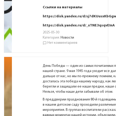
Ссылки на материалы
https://disk.yandex.ru/d/sj7dKUusxKbGg
https://disk.yandex.ru/d/_xTNE3qsqvEInA
2025-05-30
Категория:
Новости
Нет комментариев
chat_bubble_outline
День Победы — один из самых почитаемых п
нашей стране. 9 мая 1945 года уходит все да
дальше от нас, но мы по-прежнему помним, 
досталась эта победа нашему народу, как лю
берегли и защищали ее наши предки, наши 
Нельзя, чтобы наши дети забывали об этом.
В преддверии празднования 80-й годовщин
в нашем детском саду проходили различные
мероприятия. В группах воспитатели рассказ
важных моментах нашей истории, объяснили, 