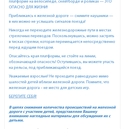
платформе на велосипеде, скейтборде и роликах — ЭТО
ОПАСНО ДЛЯ ЖИЗНИ!
Приближаясь к железной дороге — снимите наушники —
в них можно не услышать сигналов поезда!
Никогда не переходите железнодорожные пути в местах
стрелочных переводов. Поскользнувшись, можно застрять
в тисках стрелки, которая перемещается непосредственно
перед идущим поездом.
Опасайтесь края платформы, не стойте на линии,
обозначающей опасность! Оступившись, вы можете упасть
на рельсы, под приближающийся поезд.
Уважаемые взрослые! Не проходите равнодушно мимо
шалостей детей вблизи железной дороги. Помните, что
железная дорога – не место для детских игр.
БЕРЕГИТЕ СЕБЯ!
В целях снижения количества происшествий на железной
дороге с участием детей, представляем Вашему
вниманию наглядные материалы для обсуждения их с
детьми.