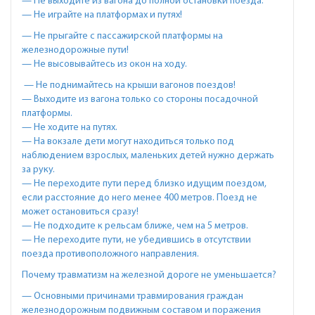
— Не выходите из вагона до полной остановки поезда.
— Не играйте на платформах и путях!
— Не прыгайте с пассажирской платформы на
железнодорожные пути!
— Не высовывайтесь из окон на ходу.
— Не поднимайтесь на крыши вагонов поездов!
— Выходите из вагона только со стороны посадочной
платформы.
— Не ходите на путях.
— На вокзале дети могут находиться только под
наблюдением взрослых, маленьких детей нужно держать
за руку.
— Не переходите пути перед близко идущим поездом,
если расстояние до него менее 400 метров. Поезд не
может остановиться сразу!
— Не подходите к рельсам ближе, чем на 5 метров.
— Не переходите пути, не убедившись в отсутствии
поезда противоположного направления.
Почему травматизм на железной дороге не уменьшается?
— Основными причинами травмирования граждан
железнодорожным подвижным составом и поражения