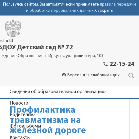
Пользуясь сайтом, Вы автоматически принимаете
правила передачи
и обработки персональных данных
X закрыть
launch
ed.ru
ДОУ Детский сад № 72
еждение Образования: г. Иркутск, ул. Трилиссера, 103
phone
22-15-24
visibility
Версия для слабовидящих
Сведения об образовательной организации
Новости
Профилактика
Родителям
травматизма на
Фотоальбомы
железной дороге
Контакты