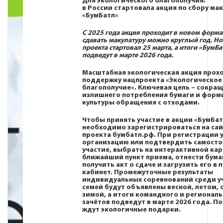
Для экологического благополучия:
в России стартовала акция по сбору ма
«БумБатл»
С 2025 года акция проходит в новом формат
сдавать макулатуру можно круглый год. Н
проекта стартовал 25 марта, а итоги «БумБа
подведут в марте 2026 года.
Масштабная экологическая акция прох
поддержку
нацпроекта «Экологическое
благополучие»
. Ключевая цель – сокра
излишнего потребления бумаги и форм
культуры обращения с отходами.
Чтобы принять участие в акции «БумБат
необходимо зарегистрироваться на сай
проекта
бумбатл
.
рф
. При регистрации 
организацию или подтвердить самосто
участие, выбрать на интерактивной кар
ближайший пункт приема, отнести бумаг
получить акт о сдаче и загрузить его в
кабинет. Промежуточные результаты
индивидуальных соревнований среди у
семей будут объявлены весной, летом, 
зимой, а итоги командного и регионал
зачётов подведут в марте 2026 года. П
ждут экологичные подарки.