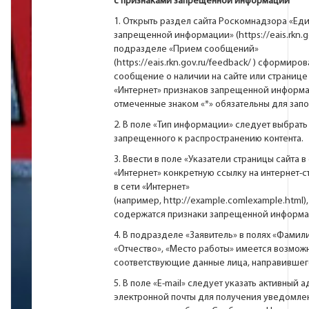
с признаками запрещенной информации
1. Открыть раздел сайта Роскомнадзора «Ед
запрещенной информации» (
https://eais.rkn.g
подразделе «Прием сообщений»
(
https://eais.rkn.gov.ru/feedback/
) сформиров
cообщение о наличии на сайте или странице 
«Интернет» признаков запрещенной информа
отмеченные знаком «*» обязательны для запо
2. В поле «Тип информации» следует выбрать
запрещенного к распространению контента.
3. Ввести в поле «Указатели страницы сайта в
«Интернет» конкретную ссылку на интернет-с
в сети «Интернет»
(например,
http://example.comlexample.html
)
содержатся признаки запрещенной информа
4. В подразделе «Заявитель» в полях «Фамили
«Отчество», «Место работы» имеется возможн
соответствующие данные лица, направивше
5. В поле «Е-mail» следует указать активный 
электронной почты для получения уведомле