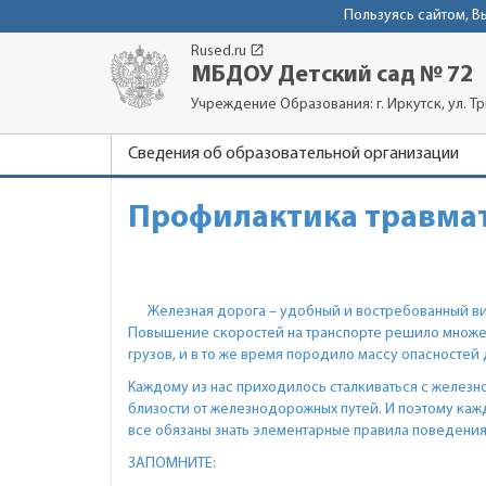
Пользуясь сайтом, 
launch
Rused.ru
МБДОУ Детский сад № 72
Учреждение Образования: г. Иркутск, ул. Т
Сведения об образовательной организации
Профилактика травмат
Железная дорога – удобный и востребованный вид
Повышение скоростей на транспорте решило множес
грузов, и в то же время породило массу опасностей 
Каждому из нас приходилось сталкиваться с железн
близости от железнодорожных путей. И поэтому кажд
все обязаны знать элементарные правила поведения
ЗАПОМНИТЕ: