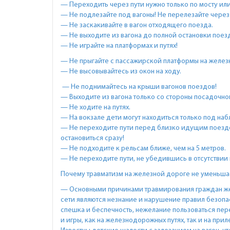
— Переходить через пути нужно только по мосту ил
— Не подлезайте под вагоны! Не перелезайте через
— Не заскакивайте в вагон отходящего поезда.
— Не выходите из вагона до полной остановки поез
— Не играйте на платформах и путях!
— Не прыгайте с пассажирской платформы на желез
— Не высовывайтесь из окон на ходу.
— Не поднимайтесь на крыши вагонов поездов!
— Выходите из вагона только со стороны посадочно
— Не ходите на путях.
— На вокзале дети могут находиться только под на
— Не переходите пути перед близко идущим поездом
остановиться сразу!
— Не подходите к рельсам ближе, чем на 5 метров.
— Не переходите пути, не убедившись в отсутствии
Почему травматизм на железной дороге не уменьша
— Основными причинами травмирования граждан ж
сети являются незнание и нарушение правил безоп
спешка и беспечность, нежелание пользоваться пере
и игры, как на железнодорожных путях, так и на при