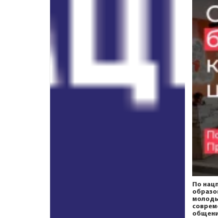
По нац
образо
молоды
соврем
общени