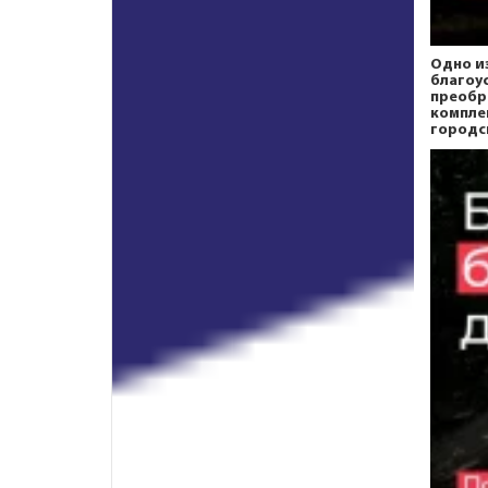
Одно и
благоу
преобр
компле
городс