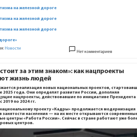
тизма на железной дороге
тизма на железной дороге
тизма на железной дороге
 дороге»
chat_bubble_outline
ия:
Новости
Нет комментариев
 стоит за этим знаком»: как нацпроекты
ют жизнь людей
жается реализация новых национальных проектов, стартовав
е 2025 года. Они определят развитие России, дополняя
ущие нацпроекты, действовавшие по инициативе Президента
с 2019 по 2024 гг.
о национальному проекту
«Кадры»
продолжается модернизация
в занятости населения — на их месте открываются современны
ые центры «Работа России». Сейчас в стране работают уже бол
дровых центров.