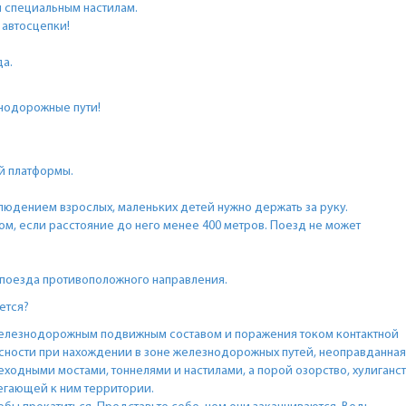
и специальным настилам.
 автосцепки!
да.
нодорожные пути!
й платформы.
блюдением взрослых, маленьких детей нужно держать за руку.
, если расстояние до него менее 400 метров. Поезд не может
 поезда противоположного направления.
ется?
елезнодорожным подвижным составом и поражения током контактной
асности при нахождении в зоне железнодорожных путей, неоправданная
ходными мостами, тоннелями и настилами, а порой озорство, хулиганс
легающей к ним территории.