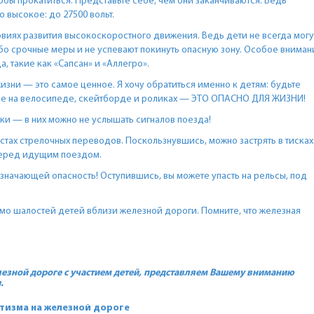
обы прокатиться. Представьте себе, чем они заканчиваются. Ведь
 высокое: до 27500 вольт.
овиях развития высокоскоростного движения. Ведь дети не всегда могу
бо срочные меры и не успевают покинуть опасную зону. Особое вниман
, такие как «Сапсан» и «Аллегро».
изни — это самое ценное. Я хочу обратиться именно к детям: будьте
рме на велосипеде, скейтборде и роликах — ЭТО ОПАСНО ДЛЯ ЖИЗНИ!
и — в них можно не услышать сигналов поезда!
тах стрелочных переводов. Поскользнувшись, можно застрять в тисках
перед идущим поездом.
означающей опасность! Оступившись, вы можете упасть на рельсы, под
о шалостей детей вблизи железной дороги. Помните, что железная
лезной дороге с участием детей, представляем Вашему вниманию
.
тизма на железной дороге