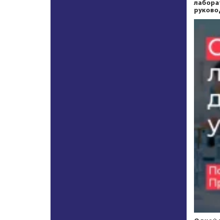
лабора
руково