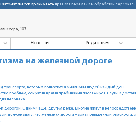
Вы автоматически принимаете
правила передачи и обработки персональ
рилиссера, 103
Новости
Родителям
изма на железной дороге
 транспорта, которым пользуются миллионы людей каждый день.
тво проблем, сократив время пребывания пассажиров в пути и достав
для человека.
ой дорогой, Одним чаще, другим реже. Многие живут в непосредствен
ый должен знать, что железная дорога – зона повышенной опасности, 
.