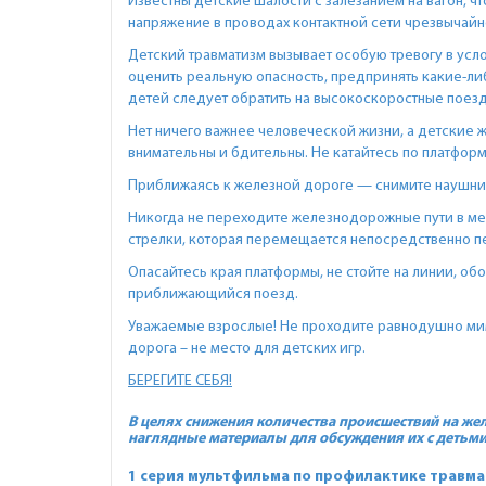
Известны детские шалости с залезанием на вагон, чт
напряжение в проводах контактной сети чрезвычайно
Детский травматизм вызывает особую тревогу в усл
оценить реальную опасность, предпринять какие-ли
детей следует обратить на высокоскоростные поезда
Нет ничего важнее человеческой жизни, а детские ж
внимательны и бдительны. Не катайтесь по платфо
Приближаясь к железной дороге — снимите наушник
Никогда не переходите железнодорожные пути в мес
стрелки, которая перемещается непосредственно 
Опасайтесь края платформы, не стойте на линии, об
приближающийся поезд.
Уважаемые взрослые! Не проходите равнодушно мим
дорога – не место для детских игр.
БЕРЕГИТЕ СЕБЯ!
В целях снижения количества происшествий на же
наглядные материалы для обсуждения их с детьми
1 серия мультфильма по профилактике травма