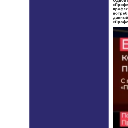
Одной 
«Профе
профес
потреб
данный
«Профе