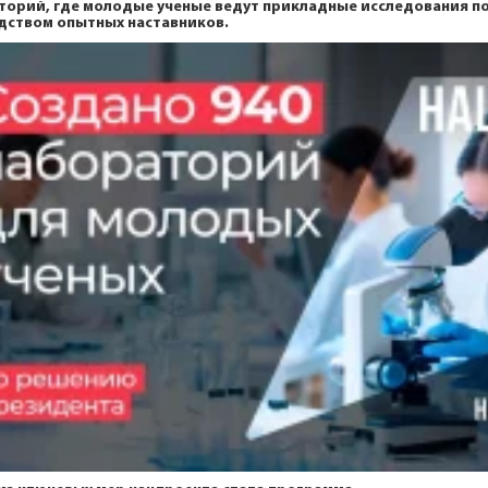
торий, где молодые ученые ведут прикладные исследования п
дством опытных наставников.