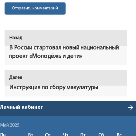
Навигация
Назад
Предыдущая
по
запись:
В России стартовал новый национальный
записям
проект «Молодёжь и дети»
Далее
Следующая
запись:
Инструкция по сбору макулатуры
arrow_forward
Личный кабинет
Май 2025
Пн
Вт
Ср
Чт
Пт
Сб
Вс