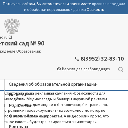
Пользуясь сайтом, Вы автоматически принимаете
правила передачи
и обработки персональных данных
X закрыть
launch
ed.ru
тский сад № 90
еждение Образования:
phone
8(3952) 32-83-10
visibility
Версия для слабовидящих
Сведения об образовательной организации
Стартовала наша рекламная кампания «Возможности для
Новости
молодёжи». Медиафасады и баннеры наружной рекламы
расскажут молодым людям о бесконечных, безграничных,
Родителям
огромных и головокружительных возможностях, которые
Фотоальбомы
появились у них по нацпроектам. А видеоролик про то, что
такое юность, будет транслироваться в кинотеатрах.
Контакты