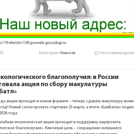
ds119-irkutsk-r138.gosweb.gosuslugi.ru
20
Категория:
Новости
Нет комментарие
chat_bubble_outline
экологического благополучия: в России
товала акция по сбору макулатуры
Батл»
года акция проходит в новом формате – теперь сдавать макулатуру мож
год! Новый сезон проекта стартовал 25 марта, а итоги «БумБатла» подв
2026 года.
штабная экологическая акция проходит в поддержку нацпроекта
ическое благополучие». Ключевая цель – сокращение излишнего