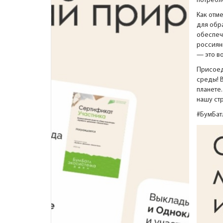
потребл
Как отм
для обр
обеспеч
россиян
— это в
Присоед
среды! 
планете
нашу ст
#БумБат