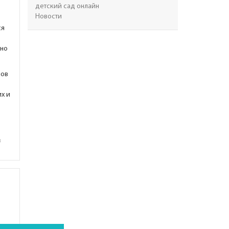
детский сад онлайн
Новости
ся
жно
мов
х и
в