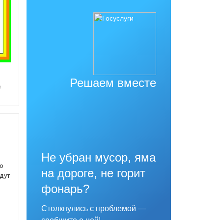
Решаем вместе
в
Не убран мусор, яма
но
на дороге, не горит
едут
фонарь?
Столкнулись с проблемой —