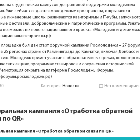
льства студенческих кампусов до грантовой поддержки молодежных
ив. Уже сейчас создаются молодёжные пространства, открываются
ые инженерные школы, развиваются кванториумы и IT-кубы, запускают
ные фестивали, добровольческие и патриотические программы. Узнать
о возможностях нового национального проекта «Молодёжь и дети» мо
е
национальныепроекты.рф
а площадке был дан старт форумной кампании Росмолодёжи – 27 фору
в 25 регионах страны от Калининграда до Камчатки, включая Донбасс и
сию. Молодёжь примет участие в образовательных треках, волонтёрски
ических акциях, программах стажировок и сохранения исторической
 Регистрация открыта на платформе Росмолодёжь.Форумы.
:
форумы.росмолодёжь.рф
)
30
Категория:
Новости
Нет комментарие
chat_bubble_outline
ральная кампания «Отработка обратной
и по QR»
льная кампания «Отработка обратной связи по QR»