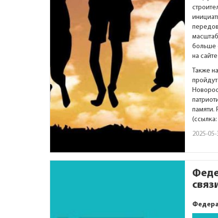
строите
инициат
передов
масштаб
больше 
на сайт
Также н
пройдут 
Новорос
патриот
памяти.
(ссылка
2025-05-
Феде
связ
Федера