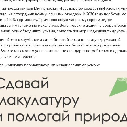
ения бумаги и формирование культуры обращения с отходами.
етил представитель Минприроды, «Государство создает инфраструктур
ащения с твердыми коммунальными отходами. К 2030 году необходимо
ить 100% сортировку. Примерно пятую часть в мусорном ведре
ина занимает именно макулатура. Волонтерские акции по сбору вторс
озможность объединить усилия, показать пример и вдохновить других».
иняйтесь к «БумБатл» и сделайте свой вклад в защиту окружающей
Ваши усилия могут стать важным шагом к более чистой и устойчивой
. Вместе мы сможем установить новые стандарты потребления и сделат
рану чище и зеленее!
л
#Экология
#СборМакулатуры
#ЧистаяРоссия
#Вторсырье