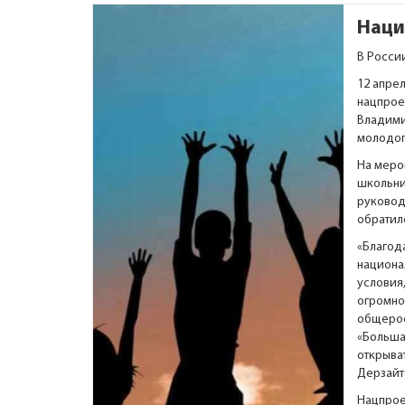
Наци
В Росси
12 апре
нацпрое
Владимир
молодог
На меро
школьни
руковод
обратил
«Благод
национа
условия,
огромно
общеро
«Больша
открыват
Дерзайте
Нацпрое