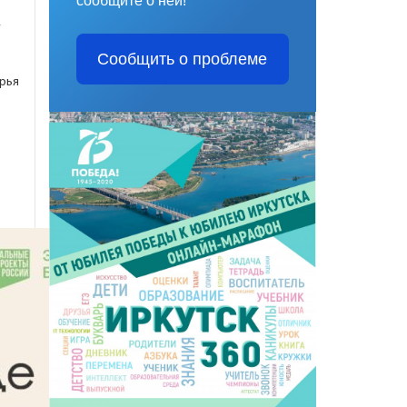
сообщите о ней!
у
Сообщить о проблеме
ырья
ь