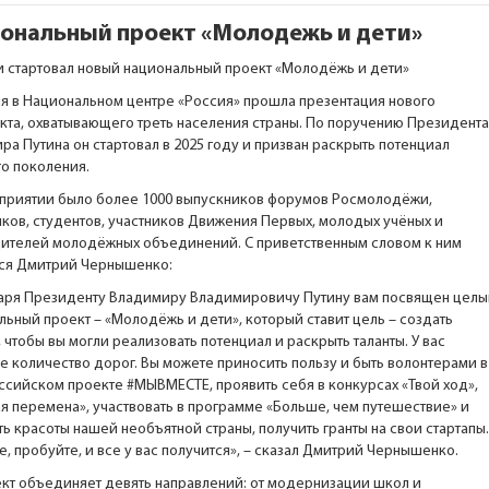
ональный проект «Молодежь и дети»
и стартовал новый национальный проект «Молодёжь и дети»
ля в Национальном центре «Россия» прошла презентация нового
кта, охватывающего треть населения страны. По поручению Президента
а Путина он стартовал в 2025 году и призван раскрыть потенциал
о поколения.
приятии было более 1000 выпускников форумов Росмолодёжи,
ков, студентов, участников Движения Первых, молодых учёных и
ителей молодёжных объединений. С приветственным словом к ним
ся Дмитрий Чернышенко:
аря Президенту Владимиру Владимировичу Путину вам посвящен целы
льный проект – «Молодёжь и дети», который ставит цель – создать
 чтобы вы могли реализовать потенциал и раскрыть таланты. У вас
е количество дорог. Вы можете приносить пользу и быть волонтерами в
ссийском проекте
#МЫВМЕСТЕ
, проявить себя в конкурсах «Твой ход»,
я перемена», участвовать в программе «Больше, чем путешествие» и
ь красоты нашей необъятной страны, получить гранты на свои стартапы.
, пробуйте, и все у вас получится», – сказал Дмитрий Чернышенко.
кт объединяет девять направлений: от модернизации школ и