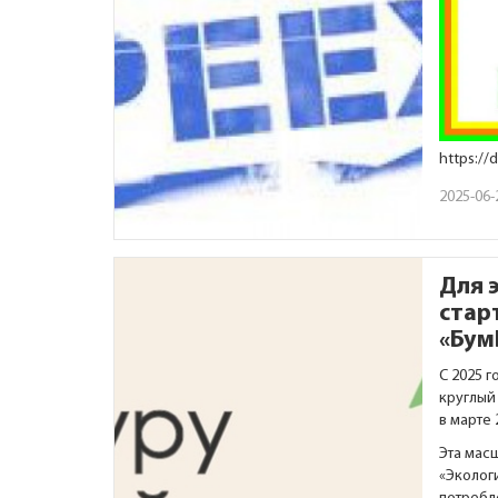
https://
2025-06-
Для 
стар
«Бум
С 2025 
круглый 
в марте 
Эта мас
«Эколог