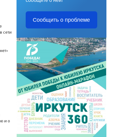
сообщите о ней!
Сообщить о проблеме
е
в сети
нет»
и
ю и о