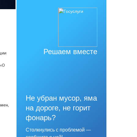
Решаем вместе
ции
 «О
Не убран мусор, яма
имен,
на дороге, не горит
фонарь?
Столкнулись с проблемой —