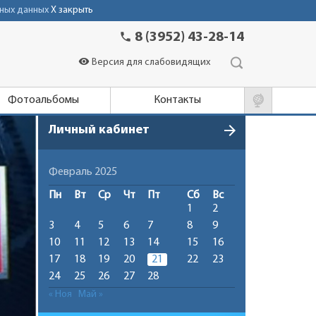
ных данных
X закрыть
phone
8 (3952) 43-28-14
visibility
Версия для слабовидящих
Фотоальбомы
Контакты
arrow_forward
Личный кабинет
Февраль 2025
Пн
Вт
Ср
Чт
Пт
Сб
Вс
1
2
3
4
5
6
7
8
9
10
11
12
13
14
15
16
17
18
19
20
21
22
23
24
25
26
27
28
« Ноя
Май »