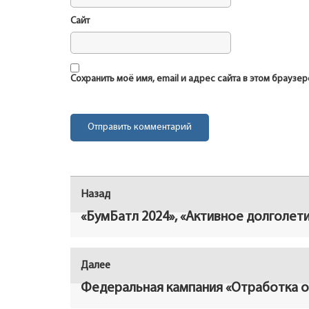
Сайт
Сохранить моё имя, email и адрес сайта в этом брауз
Навигация
Назад
Предыдущая
по
запись:
«БумБатл 2024», «Активное долголет
записям
Далее
Следующая
запись:
Федеральная кампания «Отработка о