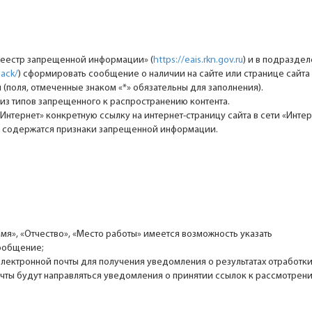
реестр запрещенной информации» (
https://eais.rkn.gov.ru
) и в подраздел
back/
) сформировать cообщение о наличии на сайте или странице сайта 
поля, отмеченные знаком «*» обязательны для заполнения).
из типов запрещенного к распространению контента.
«Интернет» конкретную ссылку на интернет-страницу сайта в сети «Интер
де содержатся признаки запрещенной информации.
мя», «Отчество», «Место работы» имеется возможность указать
ообщение;
 электронной почты для получения уведомления о результатах отработк
чты будут направляться уведомления о принятии ссылок к рассмотрени