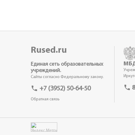
Rused.ru
МБД
Единая сеть образовательных
учреждений.
Учреж
Иркутс
Сайты согласно Федеральному закону.
phone
8
phone
+7 (3952) 50-64-50
Обратная связь