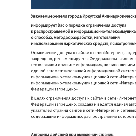
Уважаемые жители города Иркутска!
А
нтинаркотическ
информирует Вас о порядке ограничения доступа
к распространяемой в информационно-телекоммуника
о способах, методах разработки, изготовления
и использования наркотических средств, психотропных
Ограничение доступа к сайтам в сети «Интернет», с
запрещено, регламентируется Федеральным законом о
технологиях и о защите информации», постановлением
единой автоматизированной информационной системе 
информационно-телекоммуникационной сети «Интернет
информационно-телекоммуникационной сети «Интерне
Федерации запрещено».
В целях ограничения доступа к сайтам в сети «Интер
Федерации запрещено, создана и ведется единая авт
указателей страниц сайтов в сети «Интернет» и сетевы
содержащие информацию, распространение которой 
Алгоритм действий при выявлении страниц