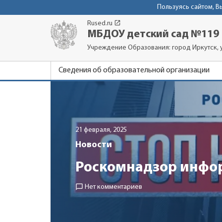
Пользуясь сайтом, 
launch
Rused.ru
МБДОУ детский сад №119
Учреждение Образования: город Иркутск, у
Сведения об образовательной организации
21 февраля, 2025
Новости
Роскомнадзор инфо
chat_bubble_outline
Нет комментариев