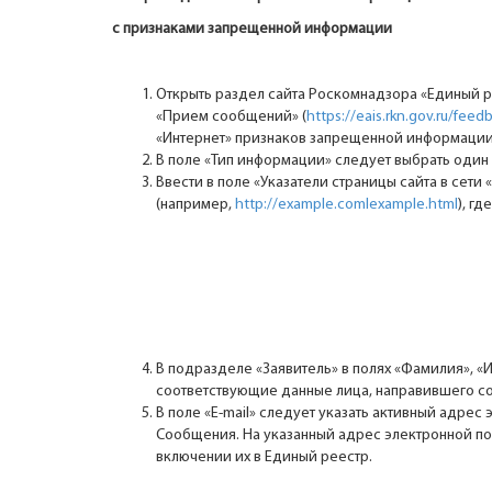
с признаками запрещенной информации
Открыть раздел сайта Роскомнадзора «Единый 
«Прием сообщений» (
https://eais.rkn.gov.ru/feed
«Интернет» признаков запрещенной информации (
В поле «Тип информации» следует выбрать один 
Ввести в поле «Указатели страницы сайта в сети 
(например,
http://example.comlexample.html
), г
В подразделе «Заявитель» в полях «Фамилия», «И
соответствующие данные лица, направившего с
В поле «Е-mail» следует указать активный адрес
Сообщения. На указанный адрес электронной по
включении их в Единый реестр.