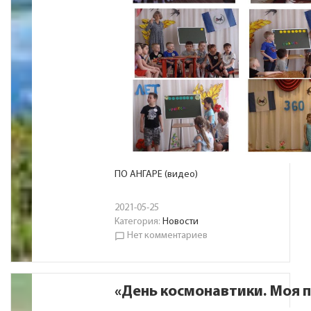
ПО АНГАРЕ (видео)
2021-05-25
Категория:
Новости
Нет комментариев
chat_bubble_outline
«День космонавтики. Моя 