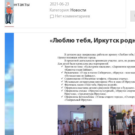
2021-06-23
Контакты
Категория:
Новости
Нет комментариев
chat_bubble_outline
«Люблю тебя, Иркутск род