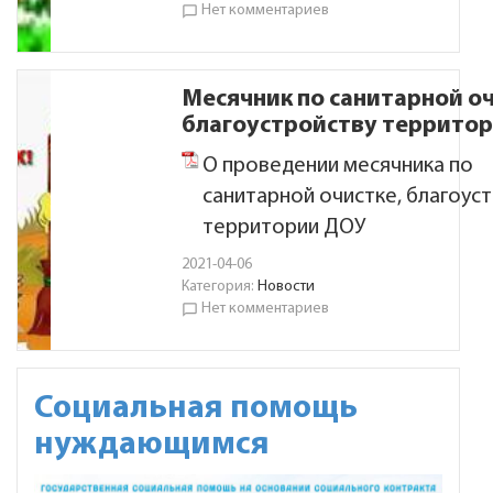
Нет комментариев
chat_bubble_outline
Месячник по санитарной оч
благоустройству террито
О проведении месячника по
санитарной очистке, благоус
территории ДОУ
2021-04-06
Категория:
Новости
Нет комментариев
chat_bubble_outline
Социальная помощь
нуждающимся