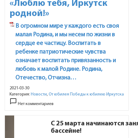
«Люблю тебя, Иркутск
родной!»
В огромном мире у каждого есть своя
малая Родина, и мы несем по жизни в
сердце ее частицу. Воспитать в
ребенке патриотические чувства
означает воспитать привязанность и
любовь к малой Родине. Родина,
Отечество, Отчизна…
2021-03-30
Категория:
Новости
,
От юбилея Победы к юбилею Иркутска
chat_bubble_outline
Нет комментариев
С 25 марта начинаются зан
бассейне!