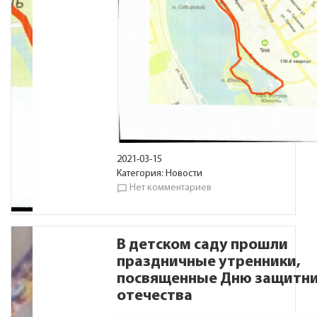
2021-03-15
Категория:
Новости
Нет комментариев
chat_bubble_outline
В детском саду прошли
праздничные утренники,
посвященные Дню защитн
отечества