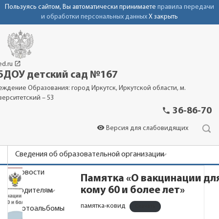
Пользуясь сайтом, Вы автоматически принимаете
правила передачи
и обработки персональных данных
X закрыть
launch
ed.ru
ДОУ детский сад №167
еждение Образования: город Иркутск, Иркутской области, м.
верситетский – 53
phone
36-86-70
visibility
Версия для слабовидящих
Сведения об образовательной организации
Новости
Памятка «О вакцинации для
кому 60 и более лет»
Родителям
памятка-ковид
Скачать
Фотоальбомы