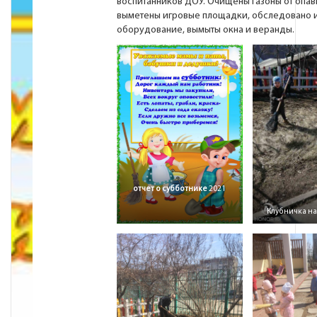
воспитанников ДОУ. Очищены газоны от опав
выметены игровые площадки, обследовано 
оборудование, вымыты окна и веранды.
отчет о субботнике
2021
Клубничка н