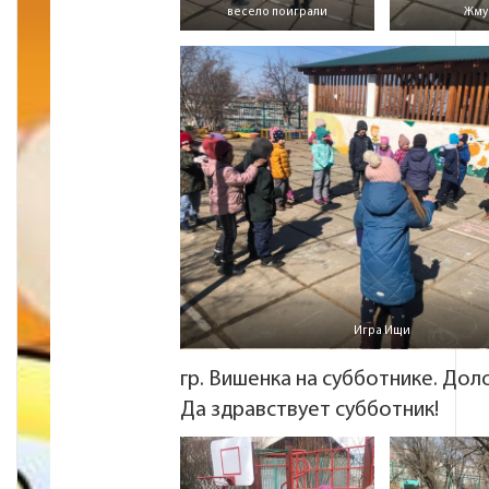
весело поиграли
Жму
Игра Ищи
гр. Вишенка на субботнике. Дол
Да здравствует субботник!