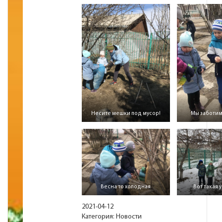
Несите мешки под мусор!
Мы заботим
Весна то холодная
Вот такая 
2021-04-12
Категория:
Новости