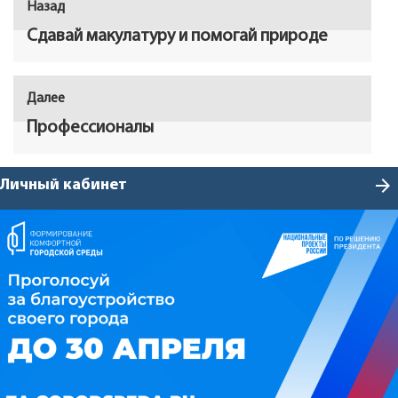
Назад
Предыдущая
по
запись:
Сдавай макулатуру и помогай природе
записям
Далее
Следующая
запись:
Профессионалы
arrow_forward
Личный кабинет