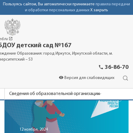
Пользуясь сайтом, Вы автоматически принимаете
правила передачи
и обработки персональных данных
X закрыть
launch
ed.ru
ДОУ детский сад №167
еждение Образования: город Иркутск, Иркутской области, м.
верситетский – 53
phone
36-86-70
visibility
Версия для слабовидящих
Сведения об образовательной организации
Новости
Родителям
Фотоальбомы
12 ноября, 2024