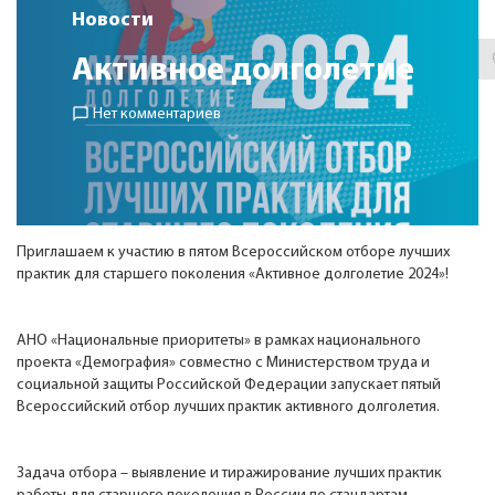
Контакты
Новости
Активное долголетие
chat_bubble_outline
Нет комментариев
Приглашаем к участию в пятом Всероссийском отборе лучших
практик для старшего поколения «Активное долголетие 2024»!
АНО «Национальные приоритеты» в рамках национального
проекта «Демография» совместно с Министерством труда и
социальной защиты Российской Федерации запускает пятый
Всероссийский отбор лучших практик активного долголетия.
Задача отбора – выявление и тиражирование лучших практик