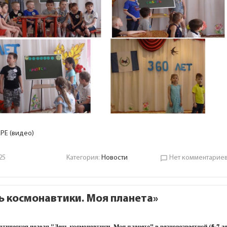
РЕ (видео)
25
Категория:
Новости
Нет комментарие
chat_bubble_outline
ь космонавтики. Моя планета»