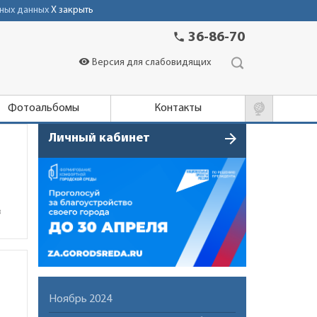
ных данных
X закрыть
phone
36-86-70
visibility
Версия для слабовидящих
Фотоальбомы
Контакты
arrow_forward
Личный кабинет
в
Ноябрь 2024