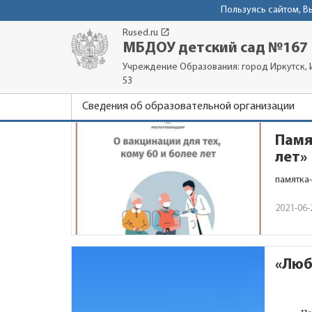
Пользуясь сайтом, 
launch
Rused.ru
МБДОУ детский сад №167
Учреждение Образования: город Иркутск, И
53
Сведения об образовательной организации
Памя
лет»
памятка
2021-06-
«Люб