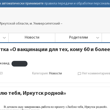
Вы автоматически принимаете
правила передачи и обработки персональ
ркутской области, м. Университетский –
Новости
Родителям
тка «О вакцинации для тех, кому 60 и более
-ковид
Скачать
23
Категория:
Новости
Нет комментарие
chat_bubble_outline
лю тебя, Иркутск родной»