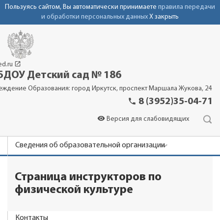
Пользуясь сайтом, Вы автоматически принимаете
правила передачи
и обработки персональных данных
X закрыть
launch
ed.ru
ДОУ Детский сад № 186
еждение Образования: город Иркутск, проспект Маршала Жукова, 24
phone
8 (3952)35-04-71
visibility
Версия для слабовидящих
Сведения об образовательной организации
Новости
Страница инструкторов по
Родителям
физической культуре
Специалисты
Контакты