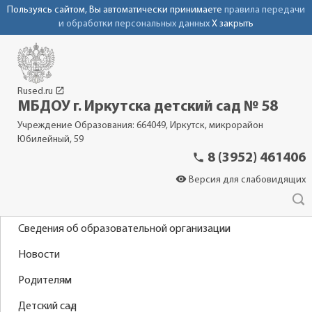
Пользуясь сайтом, Вы автоматически принимаете
правила передачи
и обработки персональных данных
X закрыть
launch
Rused.ru
МБДОУ г. Иркутска детский сад № 58
Учреждение Образования: 664049, Иркутск, микрорайон
Юбилейный, 59
phone
8 (3952) 461406
visibility
Версия для слабовидящих
Сведения об образовательной организации
Новости
Родителям
Детский сад