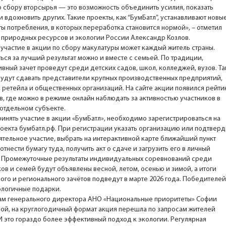
о сбору вторсырья — это возможность объединить усилия, показать
 вдохновить других. Такие проекты, как “БумБатл”, устанавливают новы
ты потребления, в которых переработка становится нормой», – отметил
 природных ресурсов и экологии России Александр Козлов.
 участие в акции по сбору макулатуры может каждый житель страны.
ься за лучший результат можно и вместе с семьей. По традиции,
ивный зачет проведут среди детских садов, школ, колледжей, вузов. Т
будут сдавать представители крупных производственных предприятий,
, ретейла и общественных организаций. На сайте акции появился рейти
в, где можно в режиме онлайн наблюдать за активностью участников в
отдельном субъекте.
ринять участие в акции «БумБатл», необходимо зарегистрироваться на
роекта бумбатл.рф. При регистрации указать организацию или подтверд
ятельное участие, выбрать на интерактивной карте ближайший пункт
отнести бумагу туда, получить акт о сдаче и загрузить его в личный
. Промежуточные результаты индивидуальных соревнований среди
ов и семей будут объявлены весной, летом, осенью и зимой, а итоги
ого и регионального зачётов подведут в марте 2026 года. Победителей
ологичные подарки.
ам генерального директора АНО «Национальные приоритеты» Софии
ой, на круглогодичный формат акция перешла по запросам жителей
 И это гораздо более эффективный подход к экологии. Регулярная