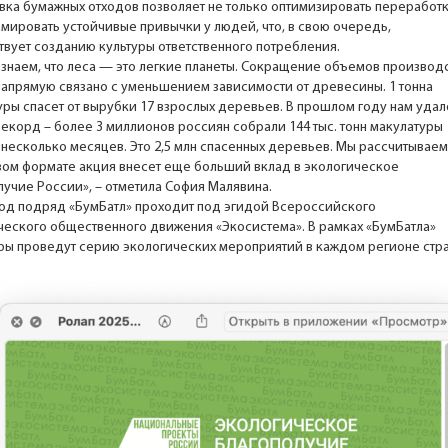
вка бумажных отходов позволяет не только оптимизировать переработк
рмировать устойчивые привычки у людей, что, в свою очередь,
твует созданию культуры ответственного потребления.
 знаем, что леса — это легкие планеты. Сокращение объемов производ
напрямую связано с уменьшением зависимости от древесины. 1 тонна
уры спасет от вырубки 17 взрослых деревьев. В прошлом году нам удал
рекорд – более 3 миллионов россиян собрали 144 тыс. тонн макулатуры
 несколько месяцев. Это 2,5 млн спасенных деревьев. Мы рассчитываем
овом формате акция внесет еще больший вклад в экологическое
лучие России», – отметила София Малявина.
год подряд «БумБатл» проходит под эгидой Всероссийского
ческого общественного движения «Экосистема». В рамках «БумБатла»
ры проведут серию экологических мероприятий в каждом регионе стра