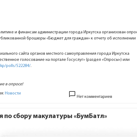
литике и финансам администрации города Иркутска организован опро
убликованной брошюры «Бюджет для граждан» к отчету об исполнении
иального сайта органов местного самоуправления города Иркутска
ственное голосование на портале Госуслуг» (раздел «Опросы») или
/lkp/polls/522284/
.
ие в опросе!
chat_bubble_outline
ия:
Новости
Нет комментариев
я по сбору макулатуры «БумБатл»