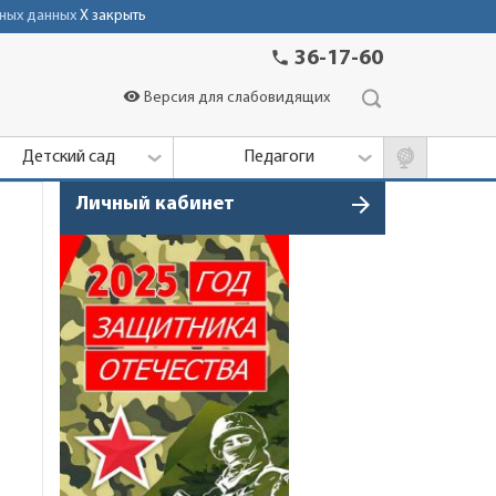
ных данных
X закрыть
phone
36-17-60
visibility
Версия для слабовидящих
Детский сад
Педагоги
arrow_forward
Личный кабинет