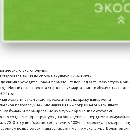
логического благополучия:
и стартовала акция по сбору макулатуры «БумБатл»
года акция проходит в новом формате – теперь сдавать макулатуру мож
год. Новый сезон проекта стартовал 25 марта, а итоги «БумБатла» подв
2026 года.
ная экологическая акция проходит в поддержку нацпроекта
ическое благополучие». Ключевая цель – сокращение излишнего
ения бумаги и формирование культуры обращения с отходами.
рство создает инфраструктуру для обращения с твердыми коммунальн
и, к 2030 году необходимо обеспечить 100% сортировку. Примерно пя
 мусорном ведре россиянина занимает именно макулатура. Волонтерски