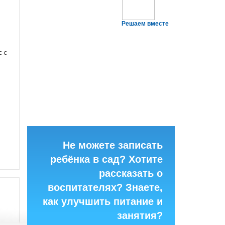
Решаем вместе
с с
Не можете записать
ребёнка в сад? Хотите
рассказать о
воспитателях? Знаете,
как улучшить питание и
занятия?