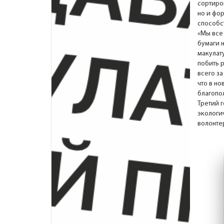
сортиро
но и фо
способс
«Мы все
бумаги 
макулат
побить 
всего за
что в н
благопо
Третий 
экологи
волонте