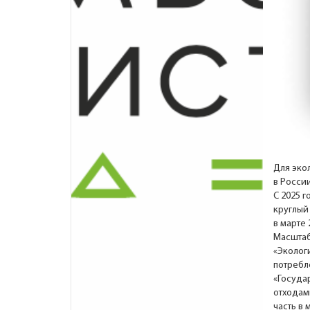
Для эко
в Росси
С 2025 
круглый 
в марте 
Масштаб
«Эколог
потребл
«Госуда
отходам
часть в