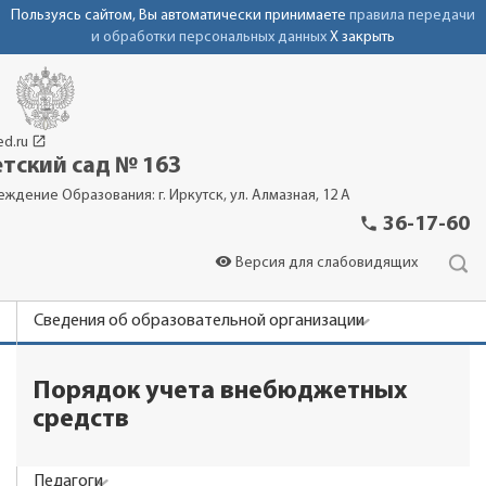
Пользуясь сайтом, Вы автоматически принимаете
правила передачи
и обработки персональных данных
X закрыть
launch
ed.ru
тский сад № 163
еждение Образования: г. Иркутск, ул. Алмазная, 12 А
phone
36-17-60
visibility
Версия для слабовидящих
Сведения об образовательной организации
Новости
Порядок учета внебюджетных
Родителям
средств
Детский сад
Педагоги