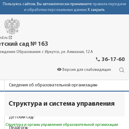
Пользуясь сайтом, Вы автоматически принимаете
правила передачи
и обработки персональных данных
X закрыть
launch
ed.ru
тский сад № 163
еждение Образования: г. Иркутск, ул. Алмазная, 12 А
phone
36-17-60
visibility
Версия для слабовидящих
Сведения об образовательной организации
Новости
Структура и система управления
Родителям
Детский сад
Структура и органы управления образовательной организации
Педагоги