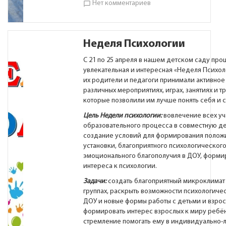
Нет комментариев
chat_bubble_outline
Неделя Психологии
С 21 по 25 апреля в нашем детском саду про
увлекательная и интересная «Неделя Психоло
их родители и педагоги принимали активное 
различных мероприятиях, играх, занятиях и тр
которые позволили им лучше понять себя и с
Цель Недели психологии:
вовлечение всех уч
образовательного процесса в совместную де
создание условий для формирования полож
установки, благоприятного психологического
эмоционального благополучия в ДОУ, форм
интереса к психологии.
Задачи:
создать благоприятный микроклимат 
группах, раскрыть возможности психологиче
ДОУ и новые формы работы с детьми и взро
формировать интерес взрослых к миру ребён
стремление помогать ему в индивидуально-