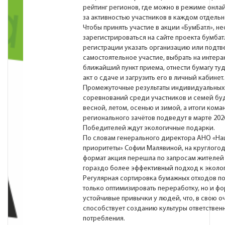
рейтинг регионов, где можно в режиме онла
за активностью участников в каждом отдельн
Чтобы принять участие в акции «БумБатл», н
зарегистрироваться на сайте проекта бумбат
регистрации указать организацию или подтв
самостоятельное участие, выбрать на интера
ближайший пункт приема, отнести бумагу туд
акт о сдаче и загрузить его в личный кабинет.
Промежуточные результаты индивидуальных
соревнований среди участников и семей бу
весной, летом, осенью и зимой, а итоги кома
регионального зачётов подведут в марте 202
Победителей ждут экологичные подарки.
По словам генерального директора АНО «Н
приоритеты» Софии Малявиной, на круглого
формат акция перешла по запросам жителей 
гораздо более эффективный подход к эколог
Регулярная сортировка бумажных отходов по
только оптимизировать переработку, но и ф
устойчивые привычки у людей, что, в свою о
способствует созданию культуры ответствен
потребления.