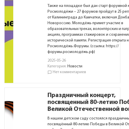
Также на площадке был дан старт форумной
Росмолодёжи – 27 форумов пройдут в 25 рег
от Калининграда до Камчатки, включая Донба
Новороссию. Молодёжь примет участие в
образовательных треках, волонтёрских и пат
акциях, программах стажировок и сохранени
исторической памяти. Регистрация открыта 
Росмолодёжь.Форумы. (ссылка:
https://
форумы.росмолодёжь.рф
)
2025-05-26
Категория:
Новости
Нет комментариев
chat_bubble_outline
Праздничный концерт,
посвященный 80-летию По
Великой Отечественной во
В нашем детском саду состоялся праздничны
посвящённый 80-летию Победы в Великой О