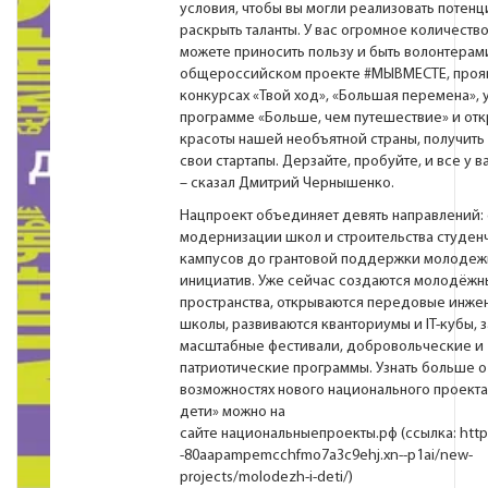
условия, чтобы вы могли реализовать потенц
раскрыть таланты. У вас огромное количество
можете приносить пользу и быть волонтерам
общероссийском проекте #МЫВМЕСТЕ, прояв
конкурсах «Твой ход», «Большая перемена», у
программе «Больше, чем путешествие» и отк
красоты нашей необъятной страны, получить 
свои стартапы. Дерзайте, пробуйте, и все у в
– сказал Дмитрий Чернышенко.
Нацпроект объединяет девять направлений: 
модернизации школ и строительства студен
кампусов до грантовой поддержки молодеж
инициатив. Уже сейчас создаются молодёжн
пространства, открываются передовые инж
школы, развиваются кванториумы и IT-кубы, 
масштабные фестивали, добровольческие и
патриотические программы. Узнать больше о
возможностях нового национального проект
дети» можно на
сайте
национальныепроекты.рф
(ссылка:
http
-80aapampemcchfmo7a3c9ehj.xn--p1ai/new-
projects/molodezh-i-deti/
)