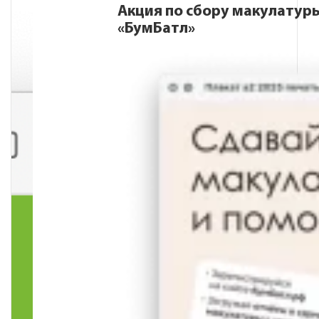
Акция по сбору макулатур
«БумБатл»