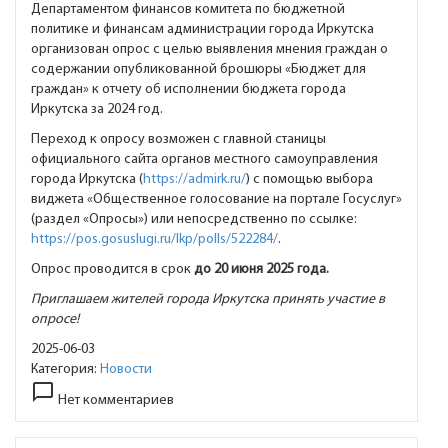
Департаментом финансов комитета по бюджетной
политике и финансам администрации города Иркутска
организован опрос с целью выявления мнения граждан о
содержании опубликованной брошюры «Бюджет для
граждан» к отчету об исполнении бюджета города
Иркутска за 2024 год.
Переход к опросу возможен с главной станицы
официального сайта органов местного самоуправления
города Иркутска (
https://admirk.ru/
) с помощью выбора
виджета «Общественное голосование на портале Госуслуг»
(раздел «Опросы») или непосредственно по ссылке:
https://pos.gosuslugi.ru/lkp/polls/522284/
.
Опрос проводится в срок
до 20 июня 2025 года.
Приглашаем жителей города Иркутска принять участие в
опросе!
2025-06-03
Категория:
Новости
chat_bubble_outline
Нет комментариев