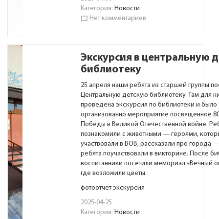
Категория:
Новости
Нет комментариев
chat_bubble_outline
Экскурсия в центральную 
библиотеку
25 апреля наши ребята из старшей группы п
Центральную детскую библиотеку. Там для н
проведена экскурсия по библиотеки и было
организованно мероприятие посвященное 8
Победы в Великой Отечественной войне. Ре
познакомили с животными — героями, котор
участвовали в ВОВ, рассказали про города —
ребята поучаствовали в викторине. После би
воспитанники посетили мемориал «Вечный ог
где возложили цветы.
фотоотчет экскурсия
2025-04-25
Категория:
Новости