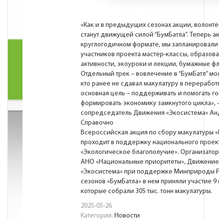
«Как и в предыдущих сезонах акции, волонт
станут движущей силой “БумБатла”. Теперь а
круглогодичном формате, мы запланировали
участников проекта мастер-классы, образов
активности, экоуроки и лекции, бумажные 
Отдельный трек – вовлечение в “БумБатл” мо
кто ранее не сдавал макулатуру в переработ
основная цель – поддерживать и помогать г
формировать экономику замкнутого цикла», –
сопредседатель Движения «Экосистема» Ан
Справочно
Всероссийская акция по сбору макулатуры «
проходит в поддержку национального проек
«Экологическое благополучие». Организатор
АНО «Национальные приоритеты», Движение
«Экосистема» при поддержке Минприроды Ро
сезонов «БумБатла» в нем приняли участие 9 
которые собрали 305 тыс. тонн макулатуры.
2025-05-26
Категория:
Новости