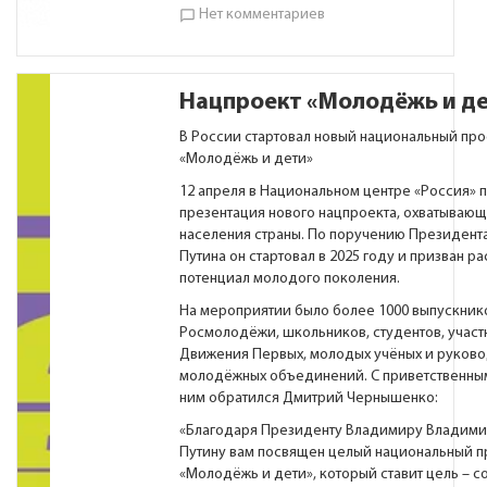
Нет комментариев
chat_bubble_outline
Нацпроект «Молодёжь и д
В России стартовал новый национальный про
«Молодёжь и дети»
12 апреля в Национальном центре «Россия» 
презентация нового нацпроекта, охватывающ
населения страны. По поручению Президент
Путина он стартовал в 2025 году и призван р
потенциал молодого поколения.
На мероприятии было более 1000 выпускник
Росмолодёжи, школьников, студентов, участ
Движения Первых, молодых учёных и руков
молодёжных объединений. С приветственны
ним обратился Дмитрий Чернышенко:
«Благодаря Президенту Владимиру Владим
Путину вам посвящен целый национальный п
«Молодёжь и дети», который ставит цель – с