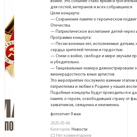
войне. Это событие стало ярким и трогател
для гостей, ветеранов и всех собравшихся.
Цели концерта:
— Сохранение памяти о героическом подвиг
Отечества.
— Патриотическое воспитание детей через и
Программа концерта:
— Песни военных лет, исполняемые детьми, 
сердца зрителей теплом и гордостью.
— Стихи о войне, свободе и мире звучали п
и убедительно.
— Танцевальные номера демонстрировали э
жизнерадостность юных артистов.
Это мероприятие послужило важным этапом 
патриотизма и любви к Родине у наших воспи
Подобные концерты будут проводиться и да
память о героях, освободивших страну от фа
захватчиков, священна и неизменна.
фотоотчет 9 мая
2025-05-06
Категория:
Новости
Нет комментариев
chat_bubble_outline