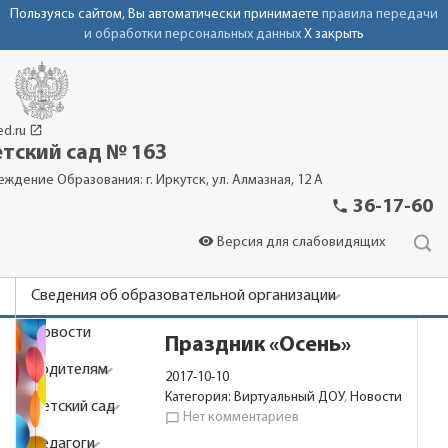
Пользуясь сайтом, Вы автоматически принимаете
правила передачи
и обработки персональных данных
X закрыть
launch
ed.ru
тский сад № 163
еждение Образования: г. Иркутск, ул. Алмазная, 12 А
phone
36-17-60
visibility
Версия для слабовидящих
Сведения об образовательной организации
Новости
Праздник «Осень»
Родителям
2017-10-10
Категория:
Виртуальный ДОУ
,
Новости
Детский сад
Нет комментариев
chat_bubble_outline
Педагоги