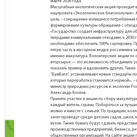
марте 2026 года.
Масштабная экологическая акция проходит 
нацпроекта «Экологическое благополучие».
цель – сокращение излишнего потребления 
формирование культуры обращения с отход
«Государство создает инфраструктуру для о
твердыми коммунальными отходами, к 2030 
необходимо обеспечить 100% сортировку. 
пятую часть в мусорном ведре россиянина з
именно макулатура. Волонтерские акции по 
вторсырья — это возможность объединить у
показать пример и вдохновить других. Такие 
“БумБатл”, устанавливают новые стандарты по
которых переработка становится нормой», – 
министр природных ресурсов и экологии Ро
Александр Козлов.
Принять участие в акции по сбору макулату
каждый житель страны. Побороться за лучши
можно и вместе с семьей. По традиции, кол
зачет проведут среди детских садов, школ,
вузов. Также бумагу будут сдавать представ
производственных предприятий, бизнеса, ре
общественных организаций. На сайте акции 