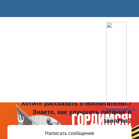
Не можете записать ребёнка в сад?
Хотите рассказать о воспитателях?
Решаем вместе
Знаете, как улучшить питание и
занятия?
Написать сообщение