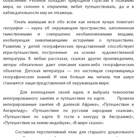
объяснение. Ребёнок обладает природной страстью к познанию
мира, он склонен к открытиям, любит путешествовать, да и в
наблюдательности ему не откажешь.
Узнать малышам всё обо всём как нельзя лучше помогает
география —
наука об окружающем пространстве, наполненном
таинственными и совершенно необыкновенными вещами,
изобилующая захватывающими историями о путешествиях.
Развитию у детей географических представлений способствуют
игры-путешествия, построенные на основе художественной
литературы. В любых рассказах, сказках других произведениях,
авторы обязательно дают описания каких-либо географических
объектов. Детская литература — это настоящая сокровищница
географических знаний. И чем больше мы читаем, тем шире
становятся наши представления об окружающем мире.
Для воплощения своей идеи, я выбрала технологии
интегрированного занятия и путешествие по карте. Провела
интегрированные занятия «В далёкой Африке», «Путешествие в
Антарктиду», «Путешествие по русским народным сказкам»,
«Путешествие по карте. В гости к кенгуру (в Австралию)»,
«Путешествие на землю индейцев», «В мире сказок».
Составила перспективный план для старшего дошкольного