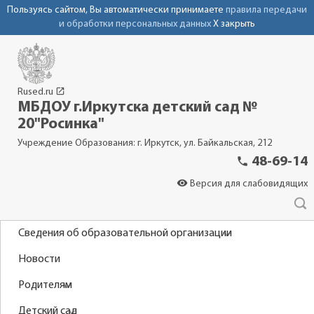
Пользуясь сайтом, Вы автоматически принимаете
правила передачи
и обработки персональных данных
X закрыть
launch
Rused.ru
МБДОУ г.Иркутска детский сад №
20"Росинка"
Учреждение Образования: г. Иркутск, ул. Байкальская, 212
phone
48-69-14
visibility
Версия для слабовидящих
Сведения об образовательной организации
Новости
Родителям
Детский сад