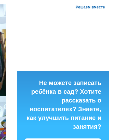
Решаем вместе
Не можете записать
ребёнка в сад? Хотите
рассказать о
воспитателях? Знаете,
как улучшить питание и
занятия?