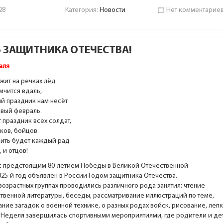
28
Категория:
Новости
Нет комментарие
chat_bubble_outline
 ЗАЩИТНИКА ОТЕЧЕСТВА!
аля
ежит на речках лёд
 мчится вдаль,
й праздник нам несёт
вый февраль.
 праздник всех солдат,
ков, бойцов.
ить будет каждый рад
 и отцов!
 с предстоящим 80-летием Победы в Великой Отечественной
025-й год объявлен в России Годом защитника Отечества.
возрастных группах проводились различного рода занятия: чтение
твенной литературы, беседы, рассматривание иллюстраций по теме,
ние загадок о военной технике, о разных родах войск, рисование, леп
. Неделя завершилась спортивными мероприятиями, где родители и де