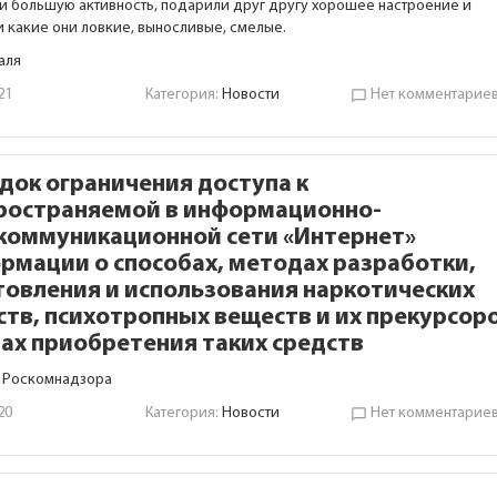
и большую активность, подарили друг другу хорошее настроение и
и какие они ловкие, выносливые, смелые.
аля
21
Категория:
Новости
Нет комментарие
chat_bubble_outline
док ограничения доступа к
ространяемой в информационно-
коммуникационной сети «Интернет»
рмации о способах, методах разработки,
товления и использования наркотических
ств, психотропных веществ и их прекурсоро
ах приобретения таких средств
 Роскомнадзора
20
Категория:
Новости
Нет комментарие
chat_bubble_outline