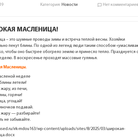
19
Категория:
Новости
Нет комментарие
chat_bubble_outline
ОКАЯ МАСЛЕНИЦА!
ца – это шумные проводы зимы и встреча теплой весны. Хозяйки
льно пекут блины. По одной из легенд люди таким способом «умаслива
о, чтобы оно быстрее обогрело землю и принесло тепло. Празднуется 
еделю. В воскресенье проходят массовые гулянья.
я Масленицы.
масленой неделе
блины летели!
с жару, из печи,
ны, горячи!
ца, угощай!
иночков подавай.
с жару — разбирайте!
ть не забывайте.
rused.ru/irk-mdou163/wp-content/uploads/sites/8/2025/03/широкая-
ца.docx