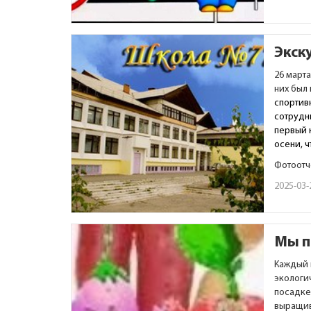
Экск
26 март
них был
спортивн
сотрудн
первый 
осени, 
Фотоотч
2025-03-
Мы п
Каждый 
экологи
посадке
выращив