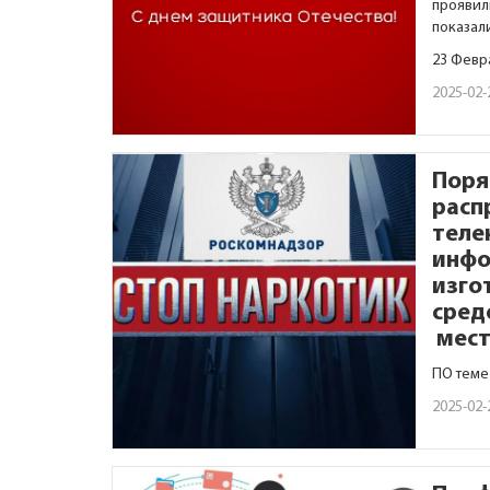
проявил
показал
23 Февр
2025-02-
Поря
расп
теле
инфо
изго
сред
мест
ПО теме
2025-02-