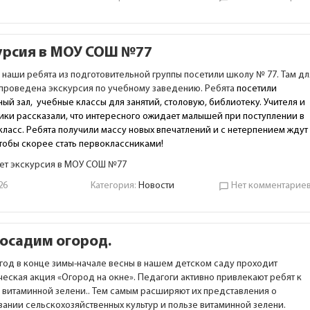
урсия в МОУ СОШ №77
а наши ребята из подготовительной группы посетили школу № 77. Там дл
 проведена экскурсия по учебному заведению. Ребята
посетили
ый зал, учебные классы для занятий, столовую, библиотеку. Учителя и
ики рассказали, что интересного ожидает малышей при поступлении в
класс. Ребята получили массу новых впечатлений и с нетерпением ждут
чтобы скорее стать первоклассниками!
ет экскурсия в МОУ СОШ №77
26
Категория:
Новости
Нет комментарие
chat_bubble_outline
осадим огород.
год в конце зимы-начале весны в нашем детском саду проходит
ческая акция «Огород на окне». Педагоги активно привлекают ребят к
 витаминной зелени.. Тем самым расширяют их представления о
ании сельскохозяйственных культур и пользе витаминной зелени.