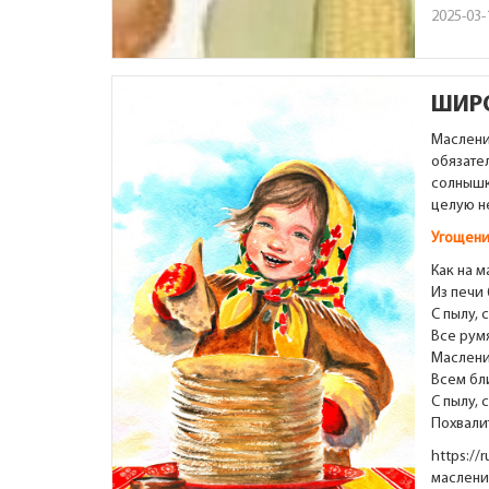
2025-03-
ШИР
Маслени
обязате
солнышк
целую н
Угощени
Как на 
Из печи 
С пылу, 
Все румя
Маслени
Всем бл
С пылу, 
Похвали
https://
маслени