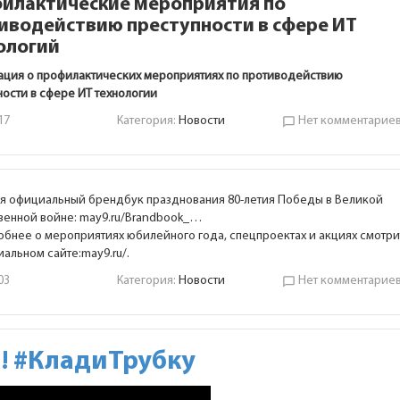
илактические мероприятия по
иводействию преступности в сфере ИТ
ологий
ция о профилактических мероприятиях по противодействию
ности в сфере ИТ технологии
17
Категория:
Новости
Нет комментарие
chat_bubble_outline
я официальный брендбук празднования 80-летия Победы в Великой
венной войне:
may9.ru/Brandbook_
…
бнее о мероприятиях юбилейного года, спецпроектах и акциях смотри
иальном сайте:
may9.ru/
.
03
Категория:
Новости
Нет комментарие
chat_bubble_outline
! #КладиТрубку