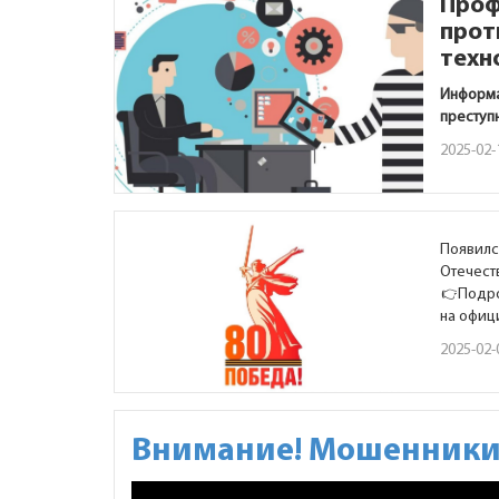
Проф
прот
техн
Информа
преступ
2025-02-
Появилс
Отечест
Подро
на офиц
2025-02-
Внимание! Мошенники