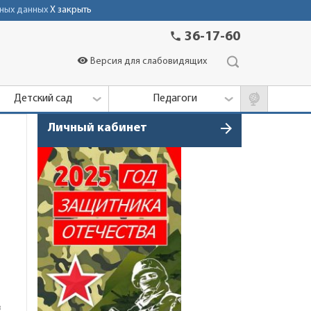
ных данных
X закрыть
phone
36-17-60
visibility
Версия для слабовидящих
Детский сад
Педагоги
arrow_forward
Личный кабинет
в