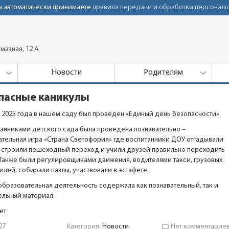
Вы автоматически принимаете
правила передачи и обработки персональ
мазная, 12 А
Новости
Родителям
пасные каникулы
а 2025 года в нашем саду был проведен «Единый день безопасности».
танниками детского сада была проведена познавательно –
ательная игра «Страна Светофория» где воспитанники ДОУ отгадывали
, строили пешеходный переход и учили друзей правильно переходить
 Также были регулировщиками движения, водителями такси, грузовых
илей, собирали пазлы, участвовали в эстафете.
образовательная деятельность содержала как познавательный, так и
ельный материал.
ет
27
Категория:
Новости
Нет комментарие
chat_bubble_outline