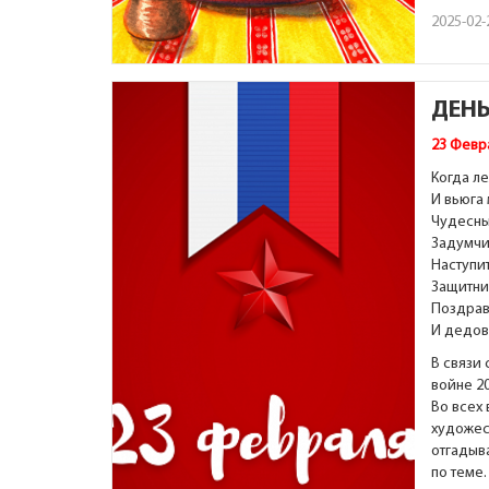
2025-02-
ДЕНЬ
23
Февр
Когда л
И вьюга
Чудесны
Задумчи
Наступит
Защитни
Поздрав
И дедов,
В связи
войне 2
Во всех 
художес
отгадыва
по теме