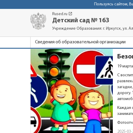
Пользуясь сайтом, 
launch
Rused.ru
Детский сад № 163
Учреждение Образования: г. Иркутск, ул. Ал
Сведения об образовательной организации
Безо
19 март
С воспи
развлек
загадки
дорогу.
автомоб
Каждая 
занимат
Фотоотч
2025-03-