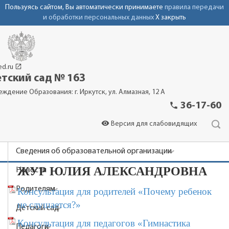
Пользуясь сайтом, Вы автоматически принимаете
правила передачи
и обработки персональных данных
X закрыть
launch
ed.ru
тский сад № 163
еждение Образования: г. Иркутск, ул. Алмазная, 12 А
phone
36-17-60
visibility
Версия для слабовидящих
Сведения об образовательной организации
ЖУР ЮЛИЯ АЛЕКСАНДРОВНА
Новости
Родителям
Консультация для родителей «Почему ребенок
не слушается?»
Детский сад
Консультация для педагогов «Гимнастика
Педагоги