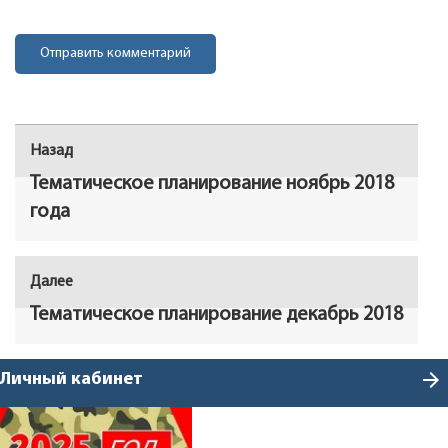
Навигация
Назад
Предыдущая
по
запись:
Тематическое планирование ноябрь 2018
записям
года
Далее
Следующая
запись:
Тематическое планирование декабрь 2018
arrow_forward
Личный кабинет