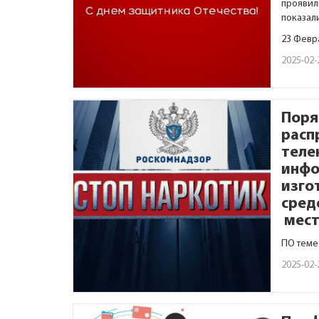
проявил
показал
23 Февр
2025-02-
Поря
расп
теле
инфо
изго
сред
мест
ПО теме
2025-02-