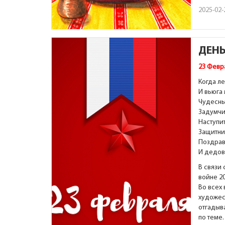
2025-02-
ДЕНЬ
23
Февр
Когда л
И вьюга
Чудесны
Задумчи
Наступит
Защитни
Поздрав
И дедов,
В связи
войне 2
Во всех 
художес
отгадыва
по теме