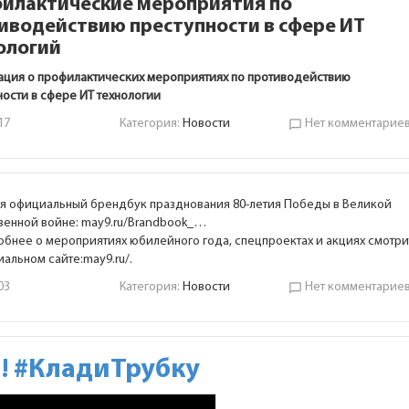
илактические мероприятия по
иводействию преступности в сфере ИТ
ологий
ция о профилактических мероприятиях по противодействию
ности в сфере ИТ технологии
17
Категория:
Новости
Нет комментарие
chat_bubble_outline
я официальный брендбук празднования 80-летия Победы в Великой
венной войне:
may9.ru/Brandbook_
…
бнее о мероприятиях юбилейного года, спецпроектах и акциях смотри
иальном сайте:
may9.ru/
.
03
Категория:
Новости
Нет комментарие
chat_bubble_outline
! #КладиТрубку