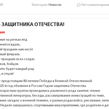
28
Категория:
Новости
Нет комментарие
chat_bubble_outline
 ЗАЩИТНИКА ОТЕЧЕСТВА!
аля
ежит на речках лёд
 мчится вдаль,
й праздник нам несёт
вый февраль.
 праздник всех солдат,
ков, бойцов.
ить будет каждый рад
 и отцов!
 с предстоящим 80-летием Победы в Великой Отечественной
025-й год объявлен в России Годом защитника Отечества.
возрастных группах проводились различного рода занятия: чтение
твенной литературы, беседы, рассматривание иллюстраций по теме,
ние загадок о военной технике, о разных родах войск, рисование, леп
. Неделя завершилась спортивными мероприятиями, где родители и де