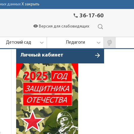
ных данных
X закрыть
phone
36-17-60
visibility
Версия для слабовидящих
Детский сад
Педагоги
arrow_forward
Личный кабинет
в