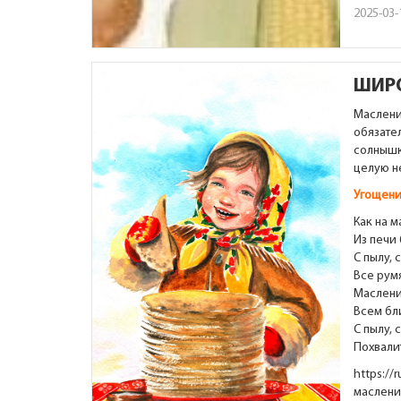
2025-03-
ШИР
Маслени
обязате
солнышк
целую н
Угощени
Как на 
Из печи 
С пылу, 
Все румя
Маслени
Всем бл
С пылу, 
Похвали
https://
маслени