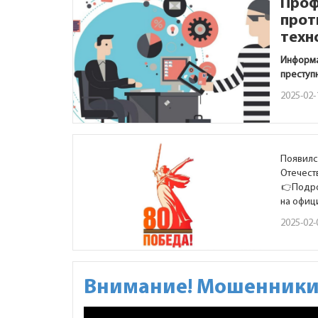
Проф
прот
техн
Информа
преступ
2025-02-
Появилс
Отечест
Подро
на офиц
2025-02-
Внимание! Мошенники