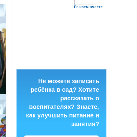
Решаем вместе
Не можете записать
ребёнка в сад? Хотите
рассказать о
воспитателях? Знаете,
как улучшить питание и
занятия?