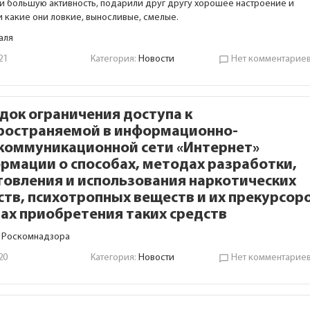
и большую активность, подарили друг другу хорошее настроение и
и какие они ловкие, выносливые, смелые.
аля
21
Категория:
Новости
Нет комментарие
chat_bubble_outline
док ограничения доступа к
ространяемой в информационно-
коммуникационной сети «Интернет»
рмации о способах, методах разработки,
товления и использования наркотических
ств, психотропных веществ и их прекурсоро
ах приобретения таких средств
 Роскомнадзора
20
Категория:
Новости
Нет комментарие
chat_bubble_outline