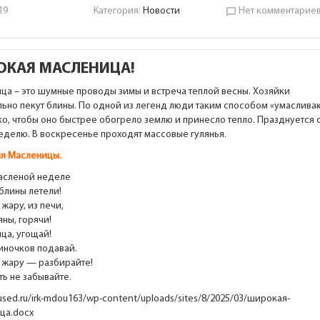
19
Категория:
Новости
Нет комментарие
chat_bubble_outline
ОКАЯ МАСЛЕНИЦА!
ца – это шумные проводы зимы и встреча теплой весны. Хозяйки
льно пекут блины. По одной из легенд люди таким способом «умаслива
о, чтобы оно быстрее обогрело землю и принесло тепло. Празднуется 
еделю. В воскресенье проходят массовые гулянья.
я Масленицы.
масленой неделе
блины летели!
с жару, из печи,
ны, горячи!
ца, угощай!
иночков подавай.
с жару — разбирайте!
ть не забывайте.
rused.ru/irk-mdou163/wp-content/uploads/sites/8/2025/03/широкая-
ца.docx