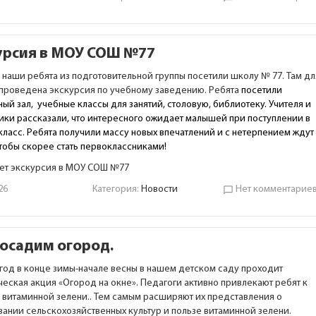
урсия в МОУ СОШ №77
а наши ребята из подготовительной группы посетили школу № 77. Там дл
 проведена экскурсия по учебному заведению. Ребята
посетили
ый зал, учебные классы для занятий, столовую, библиотеку. Учителя и
ики рассказали, что интересного ожидает малышей при поступлении в
класс. Ребята получили массу новых впечатлений и с нетерпением ждут
чтобы скорее стать первоклассниками!
ет экскурсия в МОУ СОШ №77
26
Категория:
Новости
Нет комментарие
chat_bubble_outline
осадим огород.
год в конце зимы-начале весны в нашем детском саду проходит
ческая акция «Огород на окне». Педагоги активно привлекают ребят к
 витаминной зелени.. Тем самым расширяют их представления о
ании сельскохозяйственных культур и пользе витаминной зелени.