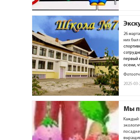
Экск
26 март
них был
спортивн
сотрудн
первый 
осени, 
Фотоотч
2025-03-
Мы п
Каждый 
экологи
посадке
выращив