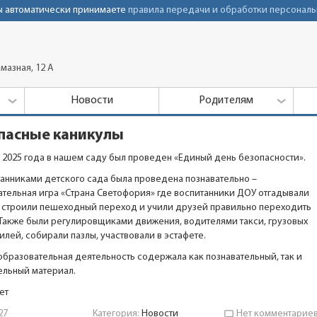
Вы автоматически принимаете
правила передачи и обработки персональ
мазная, 12 А
Новости
Родителям
пасные каникулы
а 2025 года в нашем саду был проведен «Единый день безопасности».
танниками детского сада была проведена познавательно –
ательная игра «Страна Светофория» где воспитанники ДОУ отгадывали
, строили пешеходный переход и учили друзей правильно переходить
 Также были регулировщиками движения, водителями такси, грузовых
илей, собирали пазлы, участвовали в эстафете.
образовательная деятельность содержала как познавательный, так и
ельный материал.
ет
27
Категория:
Новости
Нет комментарие
chat_bubble_outline