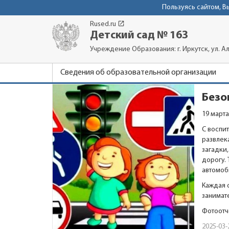
Пользуясь сайтом, 
launch
Rused.ru
Детский сад № 163
Учреждение Образования: г. Иркутск, ул. Ал
Сведения об образовательной организации
Безо
19 март
С воспи
развлек
загадки
дорогу.
автомоб
Каждая 
занимат
Фотоотч
2025-03-