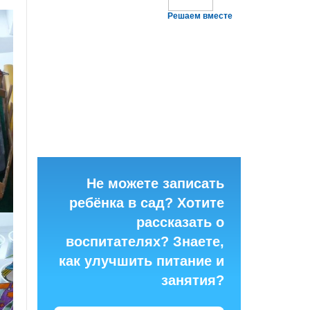
Решаем вместе
Не можете записать
ребёнка в сад? Хотите
рассказать о
воспитателях? Знаете,
как улучшить питание и
занятия?