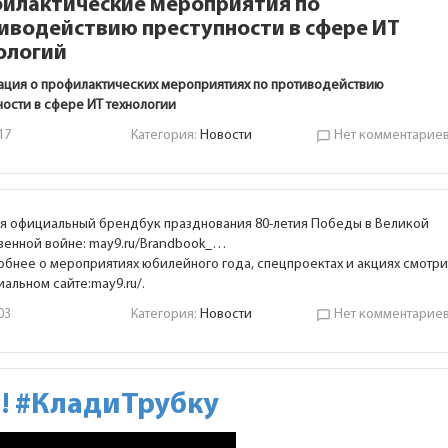
илактические мероприятия по
иводействию преступности в сфере ИТ
ологий
ция о профилактических мероприятиях по противодействию
ности в сфере ИТ технологии
17
Категория:
Новости
Нет комментарие
chat_bubble_outline
я официальный брендбук празднования 80-летия Победы в Великой
венной войне:
may9.ru/Brandbook_
…
бнее о мероприятиях юбилейного года, спецпроектах и акциях смотри
иальном сайте:
may9.ru/
.
03
Категория:
Новости
Нет комментарие
chat_bubble_outline
! #КладиТрубку