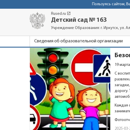
Пользуясь сайтом, 
launch
Rused.ru
Детский сад № 163
Учреждение Образования: г. Иркутск, ул. Ал
Сведения об образовательной организации
Безо
19 март
С воспи
развлек
загадки
дорогу.
автомоб
Каждая 
занимат
Фотоотч
2025-03-