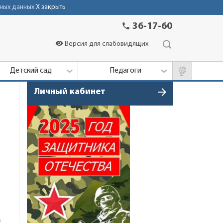
ных данных
X закрыть
phone
36-17-60
visibility
Версия для слабовидящих
Детский сад
Педагоги
arrow_forward
Личный кабинет
в