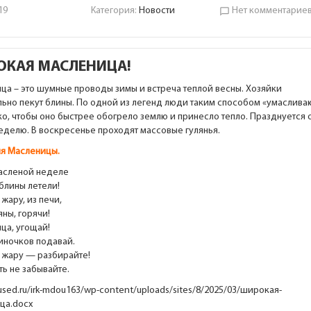
19
Категория:
Новости
Нет комментарие
chat_bubble_outline
ОКАЯ МАСЛЕНИЦА!
ца – это шумные проводы зимы и встреча теплой весны. Хозяйки
льно пекут блины. По одной из легенд люди таким способом «умаслива
о, чтобы оно быстрее обогрело землю и принесло тепло. Празднуется 
еделю. В воскресенье проходят массовые гулянья.
я Масленицы.
масленой неделе
блины летели!
с жару, из печи,
ны, горячи!
ца, угощай!
иночков подавай.
с жару — разбирайте!
ть не забывайте.
rused.ru/irk-mdou163/wp-content/uploads/sites/8/2025/03/широкая-
ца.docx