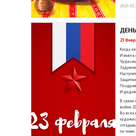
2025-02-
ДЕНЬ
23
Февр
Когда л
И вьюга
Чудесны
Задумчи
Наступит
Защитни
Поздрав
И дедов,
В связи
войне 2
Во всех 
художес
отгадыва
по теме