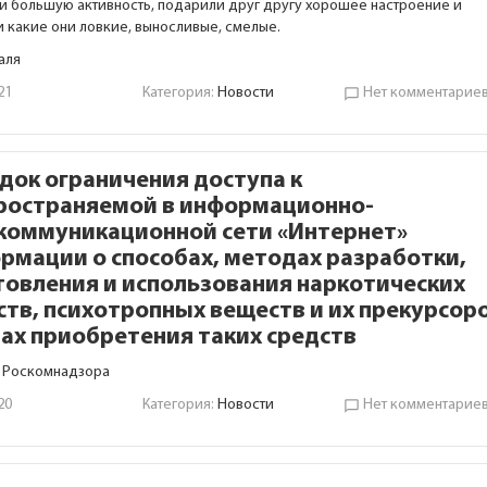
и большую активность, подарили друг другу хорошее настроение и
и какие они ловкие, выносливые, смелые.
аля
21
Категория:
Новости
Нет комментарие
chat_bubble_outline
док ограничения доступа к
ространяемой в информационно-
коммуникационной сети «Интернет»
рмации о способах, методах разработки,
товления и использования наркотических
ств, психотропных веществ и их прекурсоро
ах приобретения таких средств
 Роскомнадзора
20
Категория:
Новости
Нет комментарие
chat_bubble_outline