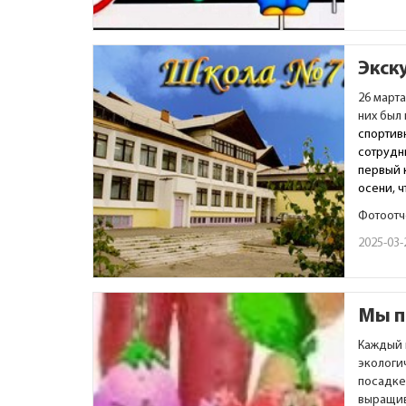
Экск
26 март
них был
спортивн
сотрудн
первый 
осени, 
Фотоотч
2025-03-
Мы п
Каждый 
экологи
посадке
выращив