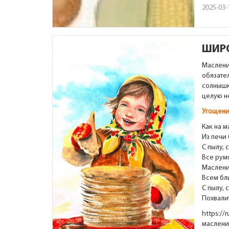
2025-03-
ШИР
Маслени
обязате
солнышк
целую н
Угощени
Как на 
Из печи 
С пылу, 
Все румя
Маслени
Всем бл
С пылу, 
Похвали
https://
маслени