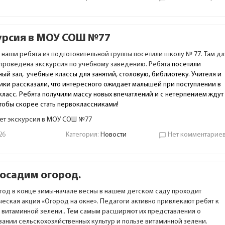
урсия в МОУ СОШ №77
а наши ребята из подготовительной группы посетили школу № 77. Там дл
 проведена экскурсия по учебному заведению. Ребята
посетили
ый зал, учебные классы для занятий, столовую, библиотеку. Учителя и
ики рассказали, что интересного ожидает малышей при поступлении в
класс. Ребята получили массу новых впечатлений и с нетерпением ждут
чтобы скорее стать первоклассниками!
ет экскурсия в МОУ СОШ №77
26
Категория:
Новости
Нет комментарие
chat_bubble_outline
осадим огород.
год в конце зимы-начале весны в нашем детском саду проходит
ческая акция «Огород на окне». Педагоги активно привлекают ребят к
 витаминной зелени.. Тем самым расширяют их представления о
ании сельскохозяйственных культур и пользе витаминной зелени.