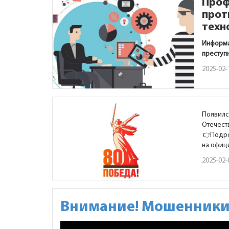
Проф
прот
техн
Информа
преступ
2025-02-
Появилс
Отечест
Подро
на офиц
2025-02-
Внимание! Мошенники