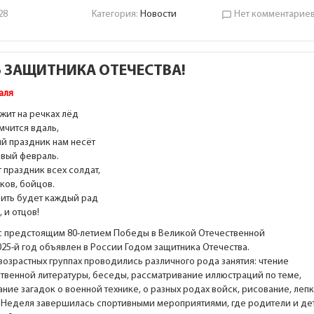
28
Категория:
Новости
Нет комментарие
chat_bubble_outline
 ЗАЩИТНИКА ОТЕЧЕСТВА!
аля
ежит на речках лёд
 мчится вдаль,
й праздник нам несёт
вый февраль.
 праздник всех солдат,
ков, бойцов.
ить будет каждый рад
 и отцов!
 с предстоящим 80-летием Победы в Великой Отечественной
025-й год объявлен в России Годом защитника Отечества.
возрастных группах проводились различного рода занятия: чтение
твенной литературы, беседы, рассматривание иллюстраций по теме,
ние загадок о военной технике, о разных родах войск, рисование, леп
. Неделя завершилась спортивными мероприятиями, где родители и де