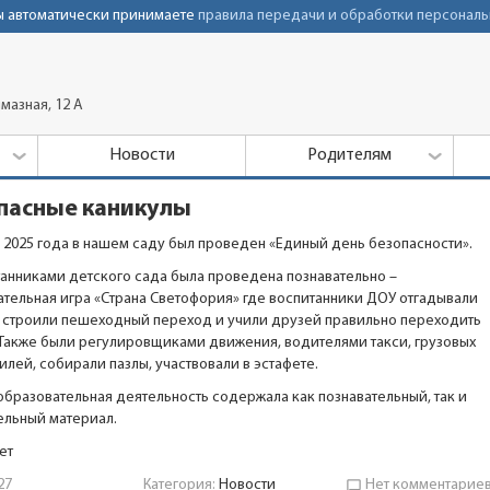
Вы автоматически принимаете
правила передачи и обработки персональ
мазная, 12 А
Новости
Родителям
пасные каникулы
а 2025 года в нашем саду был проведен «Единый день безопасности».
танниками детского сада была проведена познавательно –
ательная игра «Страна Светофория» где воспитанники ДОУ отгадывали
, строили пешеходный переход и учили друзей правильно переходить
 Также были регулировщиками движения, водителями такси, грузовых
илей, собирали пазлы, участвовали в эстафете.
образовательная деятельность содержала как познавательный, так и
ельный материал.
ет
27
Категория:
Новости
Нет комментарие
chat_bubble_outline