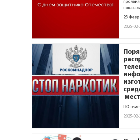
проявил
показал
23 Февр
2025-02-
Поря
расп
теле
инфо
изго
сред
мест
ПО теме
2025-02-